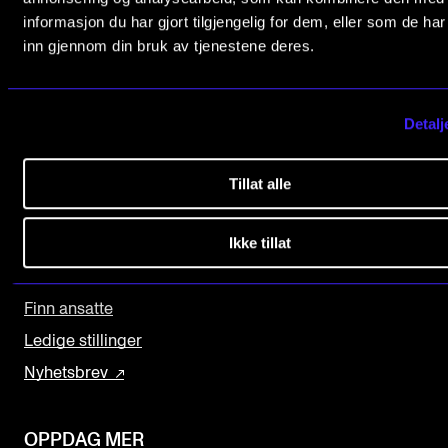
Norges musikk­høgskole
informasjon du har gjort tilgjengelig for dem, eller som de ha
Arrangementer og konserter
Slemdalsveien 11
inn gjennom din bruk av tjenestene deres.
Nyheter og historier
0369 Oslo, Norway
Ledige stillinger
+47 23 36 70 00
Detalj
post@nmh.no
INFO
Tillat alle
Om Norges musikkhøgskole
NYTTIGE LENKER
Ikke tillat
Kontakt oss
Studier
Kontakt oss
Finn ansatte
Finn ansatte
For ansatte og studenter
Ledige stillinger
Nyhetsbrev
OPPDAG MER