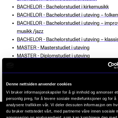
CREMAH
BACHELOR - Bachelorstudiet i kirkemusikk
NordART
BACHELOR - Bachelorstudiet i utøving – folke
Prosjekter
BACHELOR - Bachelorstudiet i utøving – impro
musikk /jazz
Publikasjoner
BACHELOR - Bachelorstudiet i utøving – klassi
MASTER - Masterstudiet i utøving
INTERNASJONALT
MASTER - Diplomstudiet i utøving
Utveksling
Publisert: 3. apr. 2020 — Oppdatert: 10. juni 2021
Internasjonal strategi
Samarbeidsprosjekter
Denne nettsiden anvender cookies
Nettverk
Vi bruker informasjonskapsler for å gi innhold og annonser et
IN.TUNE
personlig preg, for å levere sosiale mediefunksjoner og for å
analysere trafikken vår. Vi deler dessuten informasjon om h
du bruker nettstedet vårt, med partnerne våre innen sosiale 
AKTUELT
annonsering og analysearbeid, som kan kombinere den med