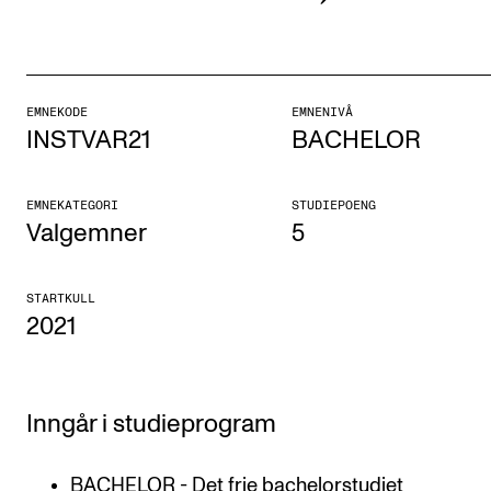
Etterutdanning og kurs
Talentutvikling
EMNEKODE
EMNENIVÅ
INSTVAR21
BACHELOR
STUDENTLIV
Søknad og opptak
EMNEKATEGORI
STUDIEPOENG
Biblioteket
Valgemner
5
Fagmiljøer
STARTKULL
Salane våre
2021
Studentutvalet SUT (student.nmh.no)
Inngår i studieprogram
FORSKNING
CERM
BACHELOR - Det frie bachelorstudiet