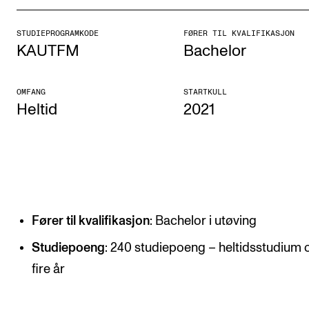
Etterutdanning og kurs
STUDIEPROGRAMKODE
FØRER TIL KVALIFIKASJON
Talentutvikling
KAUTFM
Bachelor
STUDENTLIV
OMFANG
STARTKULL
Heltid
2021
Søknad og opptak
Biblioteket
Fagmiljøer
Salane våre
Studentutvalet SUT (student.nmh.no)
Fører til kvalifikasjon
: Bachelor i utøving
Studiepoeng
: 240 studiepoeng – heltidsstudium 
FORSKNING
fire år
CERM