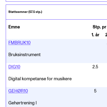
Støtteemner (57.5 stp.)
Emne
Stp. pr
1
.
år
FMBRUK10
Bruksinstrument
DIG10
2.5
Digital kompetanse for musikere
GEHØR10
5
Gehørtrening I