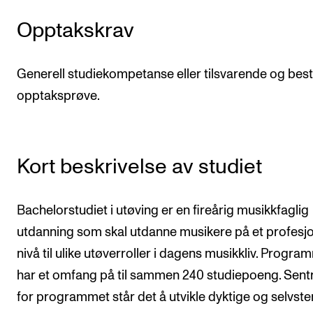
CREMAH
Opptakskrav
NordART
Prosjekter
Generell studiekompetanse eller tilsvarende og best
Publikasjoner
opptaksprøve.
INTERNASJONALT
Utveksling
Kort beskrivelse av studiet
Internasjonal strategi
Samarbeidsprosjekter
Bachelorstudiet i utøving er en fireårig musikkfaglig
utdanning som skal utdanne musikere på et profesjo
Nettverk
nivå til ulike utøverroller i dagens musikkliv. Progra
IN.TUNE
har et omfang på til sammen 240 studiepoeng. Sentr
for programmet står det å utvikle dyktige og selvst
AKTUELT