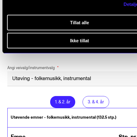
Detalj
Enkelte emner i emnestrukturen under går over to år
da vises studiepoengfordelingen per år ved bruk av
Tillat alle
skråstrek.
Ikke tillat
Angi veivalg/instrumentvalg
1
.
&
2
. år
3
.
&
4
. år
Utøvende emner - folkemusikk, instrumental (132.5 stp.)