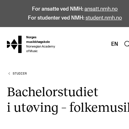
For ansatte ved NMH:
ansatt.nmh.no
For studenter ved NMH:
student.nmh.no
Norges
hjem
musikkhøgskole
EN
Norwegian Academy
of Music
STUDIER
STUDIER
Alle studier
Bachel­or­stu­di­et
Bachelor
i utøving – folke­mu­s
Master
Doktorgrad
Årsstudium og videreutdanning