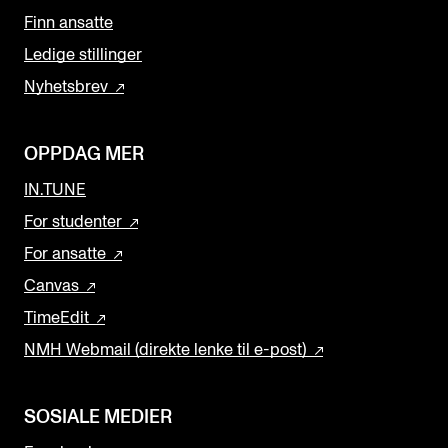
Finn ansatte
Ledige stillinger
Nyhetsbrev
OPPDAG MER
IN.TUNE
For studenter
For ansatte
Canvas
TimeEdit
NMH Webmail (direkte lenke til e-post)
SOSIALE MEDIER