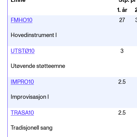
Emne
Stp. pr
1
.
år
FMHO10
27
Hovedinstrument I
UTSTØ10
3
Utøvende støtteemne
IMPRO10
2.5
Improvisasjon I
TRASA10
2.5
Tradisjonell sang