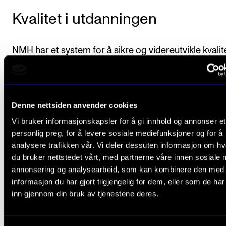
Kvalitet i utdanningen
NMH har et system for å sikre og videreutvikle kvalit
på alle deler av utdanningen. Studentene er viktige
bidragsytere i dette arbeidet gjennom blant annet å d
studentevalueringer.
Denne nettsiden anvender cookies
Vi bruker informasjonskapsler for å gi innhold og annonser et
Les mer om utdanningskvalitet ved NMH
.
personlig preg, for å levere sosiale mediefunksjoner og for å
analysere trafikken vår. Vi deler dessuten informasjon om h
du bruker nettstedet vårt, med partnerne våre innen sosiale 
annonsering og analysearbeid, som kan kombinere den med
Emner
informasjon du har gjort tilgjengelig for dem, eller som de ha
inn gjennom din bruk av tjenestene deres.
Se og last ned studieprogrambeskrivelsen med
emneoversikt
(PDF).