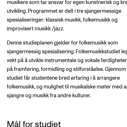
musikere som tar ansvar for egen kunstnerisk og kre
Arrangementer og konserter
utvikling. Programmet er delt i tre sjangermessige
Nyheter og historier
spesialiseringer: klassisk musikk, folkemusikk og
improvisert musikk /jazz.
Ledige stillinger
Denne studieplanen gjelder for folkemusikk som
INFO
sjangermessig spesialisering. Folkemusikkstudiet le
Om Norges musikkhøgskole
vekt på å utvikle instrumentale og vokale ferdigheter
på framføring, formidling og stilforståelse. Gjennom
Kontakt oss
studiet får studentene bred erfaring i å arrangere
Finn ansatte
folkemusikk, og mulighet til musikalske møter med 
For ansatte og studenter
sjangre og musikk fra andre kulturer.
Mål for studiet