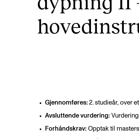
dyp­ning II 
Etterutdanning og kurs
Talentutvikling
hoved­in­st
INTERNASJONALT
Utveksling
Internasjonal strategi
Samarbeidsprosjekter
Nettverk
Gjennomføres:
2. studieår, over 
IN.TUNE
Avsluttende vurdering:
Vurdering 
Forhåndskrav:
Opptak til masterst