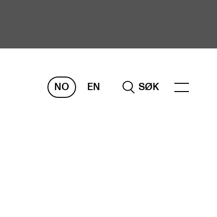
NO
EN
SØK
ORSKNING
ERM
REMAH
rdART
osjekter
blikasjoner