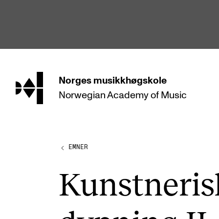
hjem
Norges
musikkhøgskole
Norwegian Academy
of Music
STUDIER
Alle studier
Bachelor
EMNER
Master
Kunst­ne­ris
Doktorgrad
Årsstudium og videreutdanning