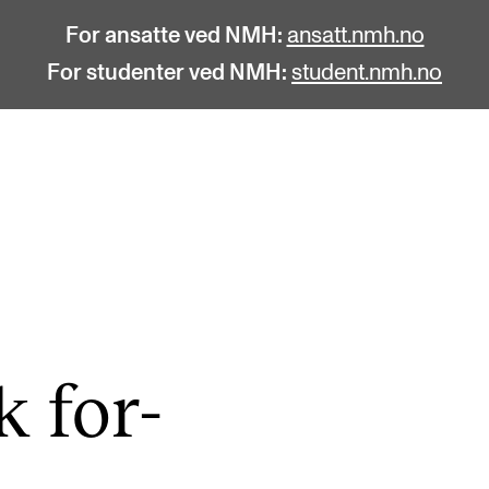
For ansatte ved NMH:
ansatt.nmh.no
For studenter ved NMH:
student.nmh.no
STUDENTLIV
F
Søknad og opptak
C
Biblioteket
C
Fagmiljøer
No
k for­
Salane våre
Pr
Studentutvalet SUT (student.nmh.no)
Pu