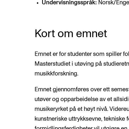
Undervisningsspråk:
Norsk/Enge
Kort om emnet
Emnet er for studenter som spiller 
Masterstudiet i utøving på studiere
musikkforskning.
Emnet gjennomføres over ett semest
utøver og opparbeidelse av et allsid
musikeryrket på et høyt nivå. Videre
kunstneriske uttrykksevne, tekniske 
formidlingsferdigheter vil utgjøre en