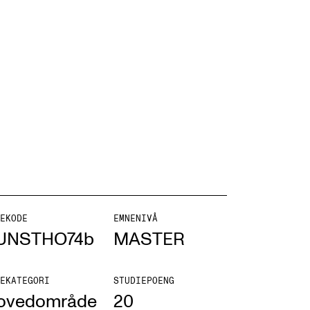
NFO
 Norges musikkhøgskole
ntakt oss
nn ansatte
r ansatte og studenter
EKODE
EMNENIVÅ
UNSTHO74b
MASTER
EKATEGORI
STUDIEPOENG
ovedområde
20