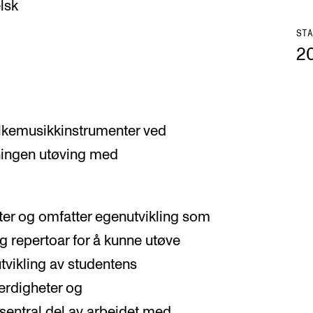
lsk
STA
2
folkemusikkinstrumenter ved
tningen utøving med
er og omfatter egenutvikling som
ig repertoar for å kunne utøve
utvikling av studentens
ferdigheter og
 sentral del av arbeidet med