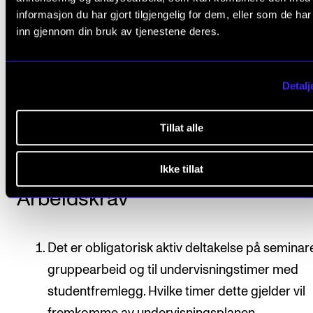
informasjon du har gjort tilgjengelig for dem, eller som de ha
På seminarene bidrar både lærer og studenter aktivt
inn gjennom din bruk av tjenestene deres.
del av arbeidet foregår som selvstendige studier og
gruppearbeid.
Detalj
Plan for undervisningen og studentpresentasjoner s
foreligge ved studieårets start.
Tillat alle
Ikke tillat
Arbeidskrav
Det er obligatorisk aktiv deltakelse på seminare
gruppearbeid og til undervisningstimer med
studentfremlegg. Hvilke timer dette gjelder vil