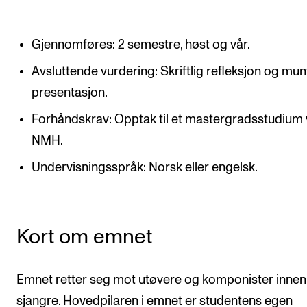
CREMAH
NordART
Gjennomføres: 2 semestre, høst og vår.
Prosjekter
Avsluttende vurdering: Skriftlig refleksjon og mun
Publikasjoner
presentasjon.
Forhåndskrav: Opptak til et mastergradsstudium
INTERNASJONALT
NMH.
Utveksling
Undervisningsspråk: Norsk eller engelsk.
Internasjonal strategi
Samarbeidsprosjekter
Nettverk
Kort om emnet
IN.TUNE
Emnet retter seg mot utøvere og komponister innen 
sjangre. Hovedpilaren i emnet er studentens egen
AKTUELT