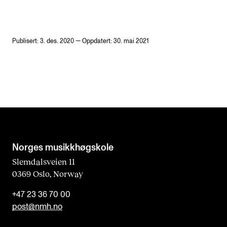
Publisert: 3. des. 2020 — Oppdatert: 30. mai 2021
Norges musikk­høgskole
Slemdalsveien 11
0369 Oslo, Norway
+47 23 36 70 00
post@nmh.no