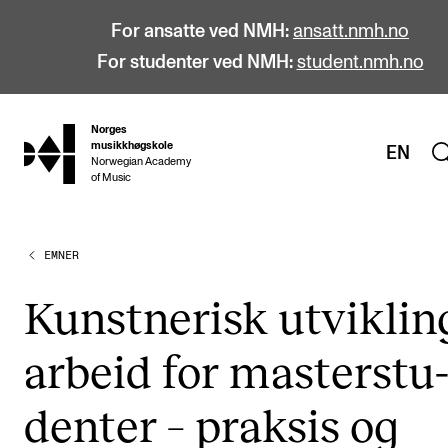
For ansatte ved NMH:
ansatt.nmh.no
For studenter ved NMH:
student.nmh.no
Norges
hjem
musikkhøgskole
EN
Norwegian Academy
of Music
EMNER
STUDIER
Alle studier
Kunst­ne­risk utvik­lin
Bachelor
ar­beid for mas­ter­stu
Master
Doktorgrad
den­ter – prak­sis og
Årsstudium og videreutdanning