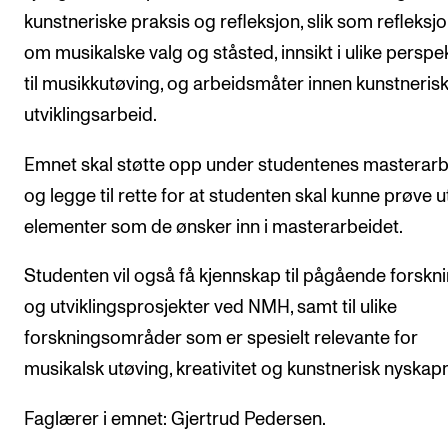
kunstneriske praksis og refleksjon, slik som refleksj
Arrangementer og konserter
om musikalske valg og ståsted, innsikt i ulike perspe
Nyheter og historier
til musikkutøving, og arbeidsmåter innen kunstneris
Ledige stillinger
utviklingsarbeid.
Emnet skal støtte opp under studentenes masterar
INFO
og legge til rette for at studenten skal kunne prøve u
Om Norges musikkhøgskole
elementer som de ønsker inn i masterarbeidet.
Kontakt oss
Studenten vil også få kjennskap til pågående forskn
Finn ansatte
og utviklingsprosjekter ved NMH, samt til ulike
For ansatte og studenter
forskningsområder som er spesielt relevante for
musikalsk utøving, kreativitet og kunstnerisk nyskap
Faglærer i emnet: Gjertrud Pedersen.