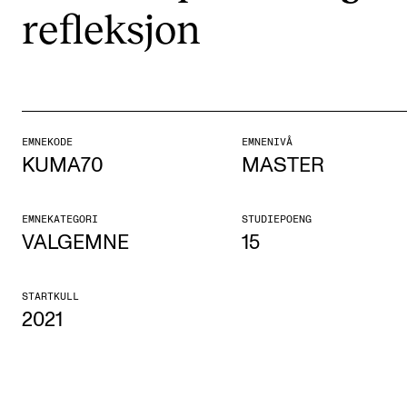
reflek­sjon
Etterutdanning og kurs
Talentutvikling
STUDENTLIV
EMNEKODE
EMNENIVÅ
Søknad og opptak
KUMA70
MASTER
Biblioteket
Fagmiljøer
EMNEKATEGORI
STUDIEPOENG
VALGEMNE
15
Salane våre
Studentutvalet SUT (student.nmh.no)
STARTKULL
2021
FORSKNING
CERM