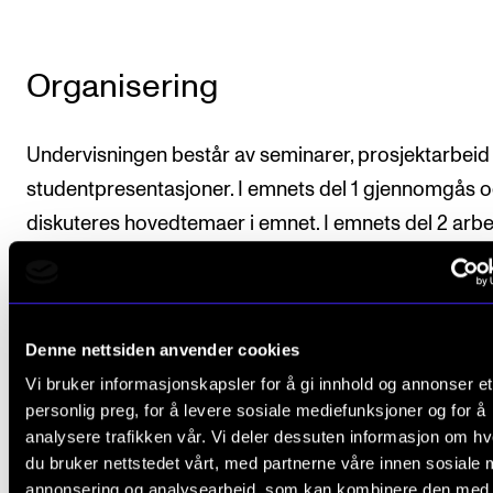
Organisering
Undervisningen består av seminarer, prosjektarbeid
studentpresentasjoner. I emnets del 1 gjennomgås 
diskuteres hovedtemaer i emnet. I emnets del 2 arbe
studentene med et større prosjektarbeid om en
kunstnerisk/musikalsk problemstilling knyttet til ege
praksis. Prosjektarbeid omfatter: utvikling og
Denne nettsiden anvender cookies
gjennomføring av et prosjekt, muntlig presentasjon 
Vi bruker informasjonskapsler for å gi innhold og annonser et
refleksjonsoppgave.
personlig preg, for å levere sosiale mediefunksjoner og for å
analysere trafikken vår. Vi deler dessuten informasjon om h
Studenten velger selv om prosjektarbeidet skal
du bruker nettstedet vårt, med partnerne våre innen sosiale 
gjennomføres individuelt eller som gruppearbeid.
annonsering og analysearbeid, som kan kombinere den med