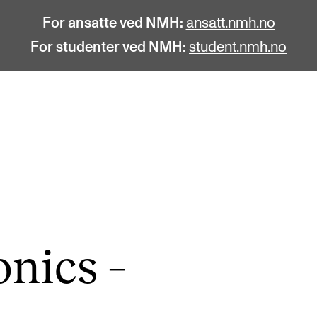
For ansatte ved NMH:
ansatt.nmh.no
For studenter ved NMH:
student.nmh.no
STUDENTLIV
F
Søknad og opptak
C
Biblioteket
C
Fagmiljøer
No
­nics –
Salane våre
Pr
Studentutvalet SUT (student.nmh.no)
Pu