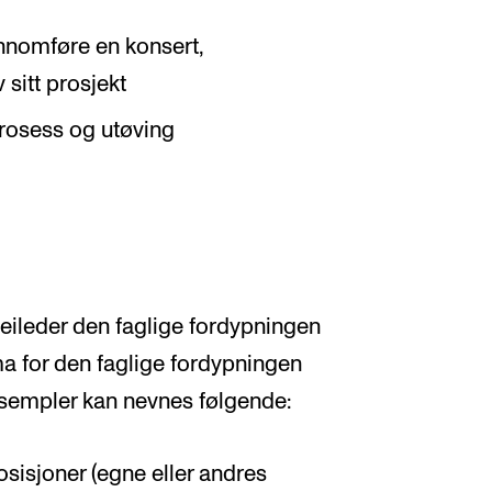
nnomføre en konsert,
sitt prosjekt
prosess og utøving
eileder den faglige fordypningen
Tema for den faglige fordypningen
ksempler kan nevnes følgende:
osisjoner (egne eller andres