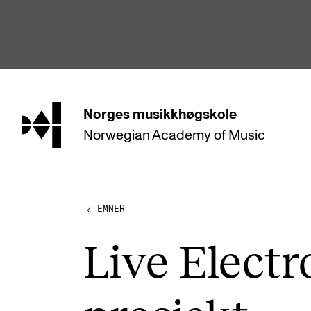
hjem
Norges
musikkhøgskole
Norwegian Academy
of Music
STUDIER
Alle studier
Bachelor
EMNER
Master
Live Electro
Doktorgrad
Årsstudium og videreutdanning