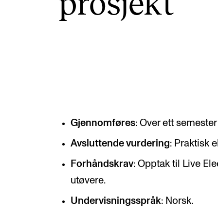
pro­sjekt
Etterutdanning og kurs
Talentutvikling
INTERNASJONALT
Utveksling
Internasjonal strategi
Gjennomføres
: Over ett semester 
Samarbeidsprosjekter
Avsluttende vurdering
: Praktisk
Nettverk
Forhåndskrav
: Opptak til Live El
IN.TUNE
utøvere.
Undervisningsspråk
: Norsk.