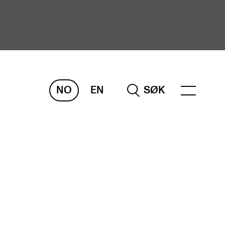
NO
EN
SØK
ORSKNING
ERM
REMAH
rdART
osjekter
blikasjoner