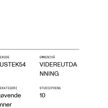
NFO
 Norges musikkhøgskole
ntakt oss
EKODE
EMNENIVÅ
USTEK54
VIDEREUTDA
nn ansatte
NNING
r ansatte og studenter
EKATEGORI
STUDIEPOENG
tøvende
10
mner