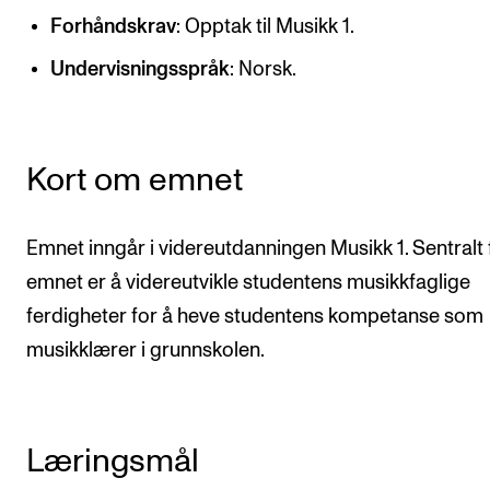
CREMAH
Forhåndskrav
: Opptak til Musikk 1.
NordART
Undervisningsspråk
: Norsk.
Prosjekter
Publikasjoner
Kort om emnet
INTERNASJONALT
Utveksling
Emnet inngår i videreutdanningen Musikk 1. Sentralt 
emnet er å videreutvikle studentens musikkfaglige
Internasjonal strategi
ferdigheter for å heve studentens kompetanse som
Samarbeidsprosjekter
musikklærer i grunnskolen.
Nettverk
IN.TUNE
Læringsmål
AKTUELT