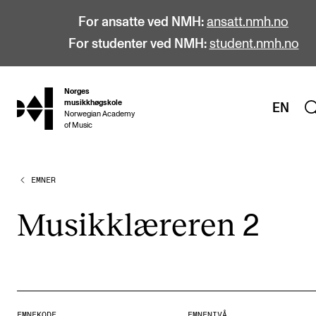
For ansatte ved NMH:
ansatt.nmh.no
For studenter ved NMH:
student.nmh.no
Norges
hjem
musikkhøgskole
EN
Norwegian Academy
of Music
EMNER
STUDIER
Alle studier
Musikk­læ­re­ren
2
Bachelor
Master
Doktorgrad
Årsstudium og videreutdanning
EMNEKODE
EMNENIVÅ