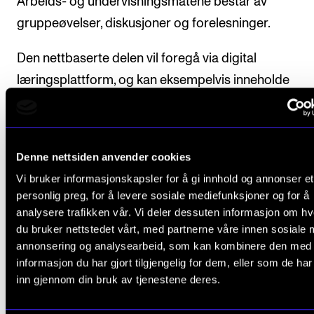
Arbeids- og undervisningsmåtene består av
gruppeøvelser, diskusjoner og forelesninger.
Den nettbaserte delen vil foregå via digital
læringsplattform, og kan eksempelvis inneholde
videoforelesninger, veiledede oppgaver og nettsemi
For oversikt over veiledende undervisningsmengde,
Denne nettsiden anvender cookies
”Organisering” under beskrivelsen av det enkelte
Vi bruker informasjonskapsler for å gi innhold og annonser et
studieprogram.
personlig preg, for å levere sosiale mediefunksjoner og for å
analysere trafikken vår. Vi deler dessuten informasjon om h
Studenten meldes automatisk opp til
du bruker nettstedet vårt, med partnerne våre innen sosiale 
undervisning/veiledning og vurdering i emnet, i henho
annonsering og analysearbeid, som kan kombinere den med
den progresjon som er fastsatt i utdanningsplanen.
informasjon du har gjort tilgjengelig for dem, eller som de ha
inn gjennom din bruk av tjenestene deres.