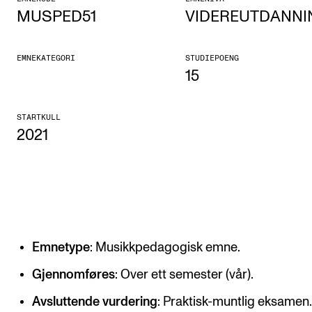
MUSPED51
VIDEREUTDANNI
Etterutdanning og kurs
Talentutvikling
EMNEKATEGORI
STUDIEPOENG
15
STUDENTLIV
STARTKULL
Søknad og opptak
2021
Biblioteket
Fagmiljøer
Salane våre
Studentutvalet SUT (student.nmh.no)
Emnetype
: Musikkpedagogisk emne.
FORSKNING
Gjennomføres
: Over ett semester (vår).
CERM
Avsluttende vurdering
: Praktisk-muntlig eksamen