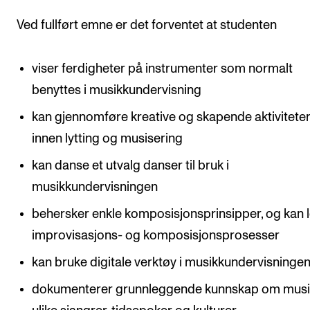
Arrangementer og konserter
Ved fullført emne er det forventet at studenten
Nyheter og historier
viser ferdigheter på instrumenter som normalt
Ledige stillinger
benyttes i musikkundervisning
kan gjennomføre kreative og skapende aktivitete
INFO
innen lytting og musisering
Om Norges musikkhøgskole
kan danse et utvalg danser til bruk i
Kontakt oss
musikkundervisningen
Finn ansatte
behersker enkle komposisjonsprinsipper, og kan 
For ansatte og studenter
improvisasjons- og komposisjonsprosesser
kan bruke digitale verktøy i musikkundervisninge
dokumenterer grunnleggende kunnskap om musik