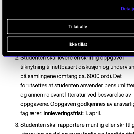
Arbeidskrav
Detalj
Tillat alle
Det er obligatorisk deltakelse på samlingene og
nettbaserte arbeidsgrupper i henhold til
Ikke tillat
semesterplan.
Studenten skal levere en skriftlig oppgave i
tilknytning til nettbasert diskusjon og undervis
på samlingene (omfang ca. 6000 ord). Det
forutsettes at studenten anvender pensumlitte
og annen relevant litteratur ved besvarelse av
oppgavene. Oppgaven godkjennes av ansvarli
faglærer.
Innleveringsfrist
: 1. april.
Studenten skal rapportere muntlig eller skriftlig