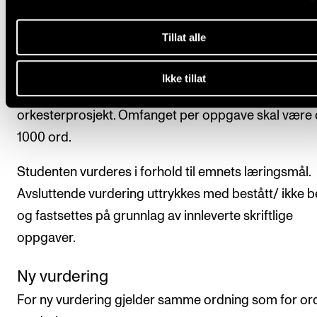
Avsluttende vurdering
Tillat alle
Studenten skal levere en skriftlig oppgave over gitt 
hvert av de fire orkesterprosjektene. Oppgaven skal
Ikke tillat
leveres faglærer senest to uker etter avsluttet
orkesterprosjekt. Omfanget per oppgave skal være 
1000 ord.
Studenten vurderes i forhold til emnets læringsmål.
Avsluttende vurdering uttrykkes med bestått/ ikke b
og fastsettes på grunnlag av innleverte skriftlige
oppgaver.
Ny vurdering
For ny vurdering gjelder samme ordning som for or