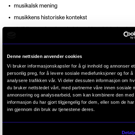
musikalsk mening
musikkens historiske kontekst
skriftlige øvelser i analytisk og historisk belysning
aktuelle verk
Denne nettsiden anvender cookies
Vi bruker informasjonskapsler for å gi innhold og annonser et
Organisering
personlig preg, for å levere sosiale mediefunksjoner og for å
analysere trafikken vår. Vi deler dessuten informasjon om h
du bruker nettstedet vårt, med partnerne våre innen sosiale 
I forkant av de fire orkesterprosjektene vil det under
annonsering og analysearbeid, som kan kombinere den med
en dobbelttime i uken i tre uker. Undervisningen vil 
informasjon du har gjort tilgjengelig for dem, eller som de ha
forelesninger i gruppe.
inn gjennom din bruk av tjenestene deres.
Detalj