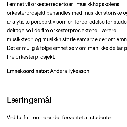
I emnet vil orkesterrepertoar i musikkhøgskolens
Arrangementer og konserter
orkesterprosjekt behandles med musikkhistoriske o
Nyheter og historier
analytiske perspektiv som en forberedelse for stud
Ledige stillinger
deltagelse i de fire orkesterprosjektene. Lærere i
musikkteori og musikkhistorie samarbeider om emn
Det er mulig å følge emnet selv om man ikke deltar p
INFO
fire orkesterprosjekt.
Om Norges musikkhøgskole
Kontakt oss
Emnekoordinator
: Anders Tykesson.
Finn ansatte
For ansatte og studenter
Læringsmål
Ved fullført emne er det forventet at studenten