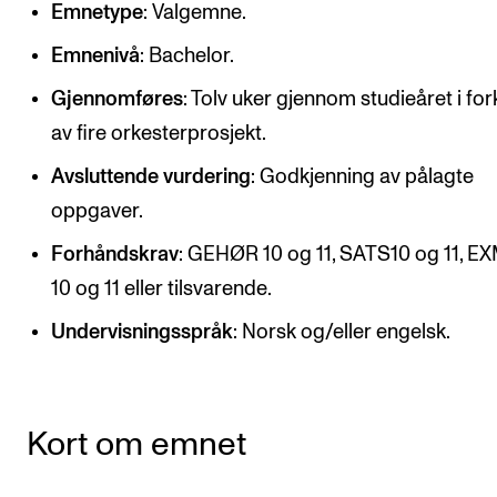
Emnetype
: Valgemne.
CREMAH
NordART
Emnenivå
: Bachelor.
Prosjekter
Gjennomføres
: Tolv uker gjennom studieåret i for
Publikasjoner
av fire orkesterprosjekt.
Avsluttende vurdering
: Godkjenning av pålagte
INTERNASJONALT
oppgaver.
Utveksling
Forhåndskrav
: GEHØR 10 og 11, SATS10 og 11, 
10 og 11 eller tilsvarende.
Internasjonal strategi
Samarbeidsprosjekter
Undervisningsspråk
: Norsk og/eller engelsk.
Nettverk
IN.TUNE
Kort om emnet
AKTUELT