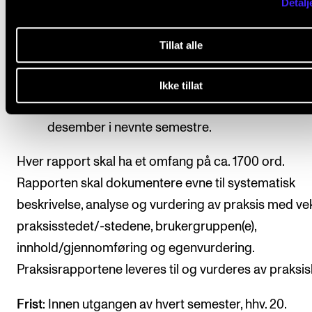
Detalj
studiets 2. semester).
Studenten skal levere to praksisrapporter; en 
Tillat alle
slutten av studiets 2. semester (deltid: 4. semes
og en ved slutten av studiets 3. semester (deltid
Ikke tillat
semester).
Innlevering
innen hhv. 15. mai og 15.
desember i nevnte semestre.
Hver rapport skal ha et omfang på ca. 1700 ord.
Rapporten skal dokumentere evne til systematisk
beskrivelse, analyse og vurdering av praksis med ve
praksisstedet/-stedene, brukergruppen(e),
innhold/gjennomføring og egenvurdering.
Praksisrapportene leveres til og vurderes av praksis
Frist
: Innen utgangen av hvert semester, hhv. 20.