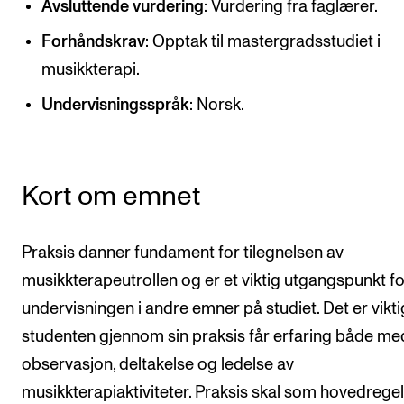
Avsluttende vurdering
: Vurdering fra faglærer.
CREMAH
Forhåndskrav
: Opptak til mastergradsstudiet i
NordART
musikkterapi.
Prosjekter
Undervisningsspråk
: Norsk.
Publikasjoner
INTERNASJONALT
Kort om emnet
Utveksling
Internasjonal strategi
Praksis danner fundament for tilegnelsen av
Samarbeidsprosjekter
musikkterapeutrollen og er et viktig utgangspunkt fo
Nettverk
undervisningen i andre emner på studiet. Det er vikti
IN.TUNE
studenten gjennom sin praksis får erfaring både me
observasjon, deltakelse og ledelse av
musikkterapiaktiviteter. Praksis skal som hovedregel
AKTUELT