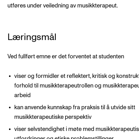
utføres under veiledning av musikkterapeut.
Arrangementer og konserter
Nyheter og historier
Ledige stillinger
Læringsmål
INFO
Ved fullført emne er det forventet at studenten
Om Norges musikkhøgskole
Kontakt oss
viser og formidler et reflektert, kritisk og konstruk
forhold til musikkterapeutrollen og musikkterapeu
Finn ansatte
arbeid
For ansatte og studenter
kan anvende kunnskap fra praksis til å utvide sitt
musikkterapeutiske perspektiv
viser selvstendighet i møte med musikkterapeuti
utfordringer og etiske problemstillinger