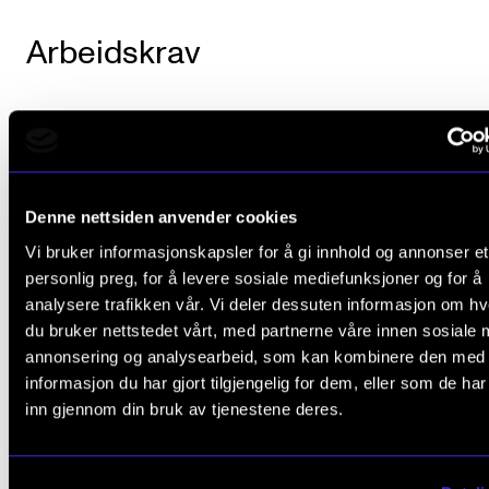
Arbeidskrav
Det er obligatorisk, aktiv deltakelse i emnet. De
innebærer normalt at fravær på mer enn 20 pr
medfører at studenten ikke består emnet.
Denne nettsiden anvender cookies
Studenten skal levere en observasjonsoppgav
Vi bruker informasjonskapsler for å gi innhold og annonser et
ca. 2000 ord. Observasjonsoppgaven skal inn
personlig preg, for å levere sosiale mediefunksjoner og for å
analysere trafikken vår. Vi deler dessuten informasjon om h
en beskrivelse av og refleksjon rundt en konkre
du bruker nettstedet vårt, med partnerne våre innen sosiale 
observasjonssituasjon, samt drøfting av situa
annonsering og analysearbeid, som kan kombinere den med
i lys av relevant teori. Observasjonen skal utfør
informasjon du har gjort tilgjengelig for dem, eller som de ha
inn gjennom din bruk av tjenestene deres.
under veiledning av praksislærer. Oppgaven le
til og vurderes av praksislærer.
Innlevering
inne
desember i studiets 1. semester (deltid: 15. mai 