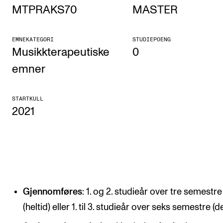
MTPRAKS70
MASTER
Etterutdanning og kurs
Talentutvikling
EMNEKATEGORI
STUDIEPOENG
Musikkterapeutiske
0
STUDENTLIV
emner
Søknad og opptak
STARTKULL
Biblioteket
2021
Fagmiljøer
Salane våre
Studentutvalet SUT (student.nmh.no)
Gjennomføres
: 1. og 2. studieår over tre semestre
FORSKNING
(heltid) eller 1. til 3. studieår over seks semestre (de
CERM