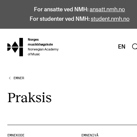
For ansatte ved NMH:
ansatt.nmh.no
For studenter ved NMH:
student.nmh.no
Norges
hjem
musikkhøgskole
EN
Norwegian Academy
of Music
EMNER
STUDIER
Alle studier
Prak­sis
Bachelor
Master
Doktorgrad
Årsstudium og videreutdanning
EMNEKODE
EMNENIVÅ