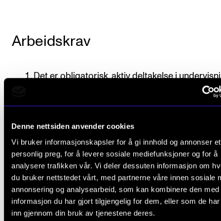
Arbeidskrav
Det er obligatorisk, aktiv deltakelse i undervisn
Dette innebærer at fravær fra mer enn 20 pros
undervisningen normalt fører til at studenten i
består emnet.
Denne nettsiden anvender cookies
Vi bruker informasjonskapsler for å gi innhold og annonser et
personlig preg, for å levere sosiale mediefunksjoner og for å
Refleksjonsoppgaver
analysere trafikken vår. Vi deler dessuten informasjon om h
du bruker nettstedet vårt, med partnerne våre innen sosiale 
Studentene skal gjennomføre en
annonsering og analysearbeid, som kan kombinere den med
informasjon du har gjort tilgjengelig for dem, eller som de ha
utviklingssamtale med en medstudent som 
inn gjennom din bruk av tjenestene deres.
av undervisningen i klasserommet. Lærer er