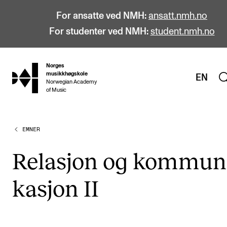
For ansatte ved NMH:
ansatt.nmh.no
For studenter ved NMH:
student.nmh.no
Norges
hjem
musikkhøgskole
EN
Norwegian Academy
of Music
EMNER
STUDIER
Alle studier
Rela­sjon og kom­mu­n
Bachelor
ka­sjon II
Master
Doktorgrad
Årsstudium og videreutdanning