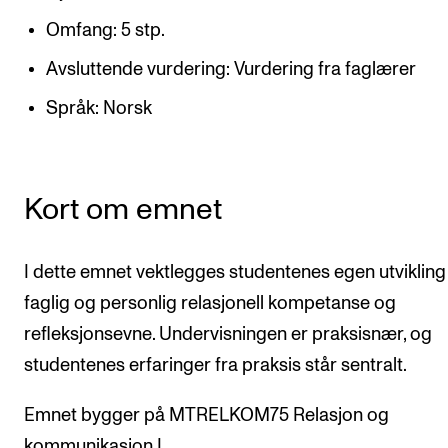
CREMAH
Omfang: 5 stp.
NordART
Avsluttende vurdering: Vurdering fra faglærer
Prosjekter
Språk: Norsk
Publikasjoner
INTERNASJONALT
Kort om emnet
Utveksling
Internasjonal strategi
I dette emnet vektlegges studentenes egen utvikling
Samarbeidsprosjekter
faglig og personlig relasjonell kompetanse og
refleksjonsevne. Undervisningen er praksisnær, og
Nettverk
studentenes erfaringer fra praksis står sentralt.
IN.TUNE
Emnet bygger på MTRELKOM75 Relasjon og
AKTUELT
kommunikasjon I