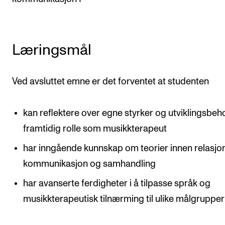
Arrangementer og konserter
Nyheter og historier
Læringsmål
Ledige stillinger
Ved avsluttet emne er det forventet at studenten
INFO
Om Norges musikkhøgskole
kan reflektere over egne styrker og utviklingsbeho
Kontakt oss
framtidig rolle som musikkterapeut
Finn ansatte
har inngående kunnskap om teorier innen relasjon
For ansatte og studenter
kommunikasjon og samhandling
har avanserte ferdigheter i å tilpasse språk og
musikkterapeutisk tilnærming til ulike målgrupper