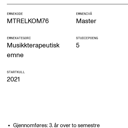
Etterutdanning og kurs
EMNEKODE
EMNENIVÅ
Talentutvikling
MTRELKOM76
Master
STUDENTLIV
EMNEKATEGORI
STUDIEPOENG
Musikkterapeutisk
5
Søknad og opptak
emne
Biblioteket
Fagmiljøer
STARTKULL
2021
Salane våre
Studentutvalet SUT (student.nmh.no)
FORSKNING
CERM
Gjennomføres: 3. år over to semestre