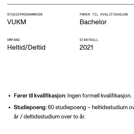
Etterutdanning og kurs
STUDIEPROGRAMKODE
FØRER TIL KVALIFIKASJON
Talentutvikling
VUKM
Bachelor
STUDENTLIV
OMFANG
STARTKULL
Heltid/Deltid
2021
Søknad og opptak
Biblioteket
Fagmiljøer
Salane våre
Studentutvalet SUT (student.nmh.no)
Fører til kvalifikasjon
: Ingen formell kvalifikasjon.
Studiepoeng
: 60 studiepoeng – heltidsstudium ov
FORSKNING
år / deltidsstudium over to år.
CERM