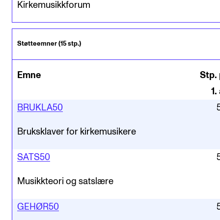
Kirkemusikkforum
Støtteemner (15 stp.)
Emne
Stp. 
1
.
BRUKLA50
Bruksklaver for kirkemusikere
SATS50
Musikkteori og satslære
GEHØR50