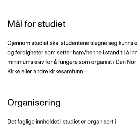
Arrangementer og konserter
Nyheter og historier
Mål for studiet
Ledige stillinger
Gjennom studiet skal studentene tilegne seg kunns
INFO
og ferdigheter som setter ham/henne i stand til å inn
minimumskrav for å fungere som organist i Den No
Om Norges musikkhøgskole
Kirke eller andre kirkesamfunn.
Kontakt oss
Finn ansatte
For ansatte og studenter
Organisering
Det faglige innholdet i studiet er organisert i