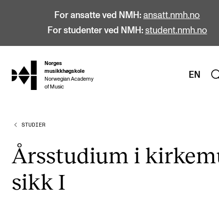
For ansatte ved NMH:
ansatt.nmh.no
For studenter ved NMH:
student.nmh.no
Norges
hjem
musikkhøgskole
EN
Norwegian Academy
of Music
STUDIER
STUDIER
Alle studier
Års­stu­di­um i kirke­m
Bachelor
sikk I
Master
Doktorgrad
Årsstudium og videreutdanning