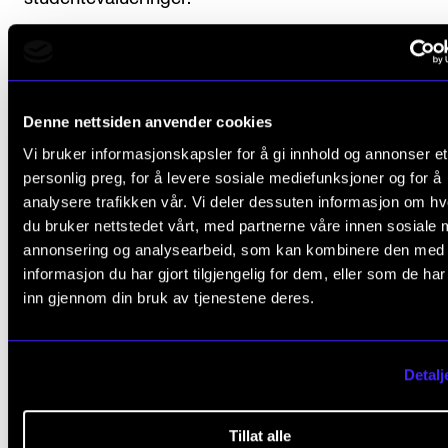
Les mer om utdanningskvalitet ved Musikkhøgskole
Denne nettsiden anvender cookies
Vi bruker informasjonskapsler for å gi innhold og annonser et
Emnestruktur
personlig preg, for å levere sosiale mediefunksjoner og for å
analysere trafikken vår. Vi deler dessuten informasjon om h
du bruker nettstedet vårt, med partnerne våre innen sosiale 
annonsering og analysearbeid, som kan kombinere den med
informasjon du har gjort tilgjengelig for dem, eller som de ha
inn gjennom din bruk av tjenestene deres.
Angi veivalg/instrumentvalg
Detalj
Utøvende emner (30 stp.)
Tillat alle