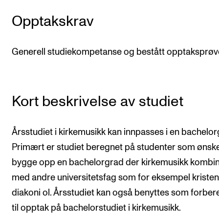
CREMAH
Opptakskrav
NordART
Prosjekter
Generell studiekompetanse og bestått opptaksprøv
Publikasjoner
INTERNASJONALT
Kort beskrivelse av studiet
Utveksling
Internasjonal strategi
Årsstudiet i kirkemusikk kan innpasses i en bachelor
Samarbeidsprosjekter
Primært er studiet beregnet på studenter som ønske
bygge opp en bachelorgrad der kirkemusikk kombi
Nettverk
med andre universitetsfag som for eksempel kriste
IN.TUNE
diakoni ol. Årsstudiet kan også benyttes som forber
til opptak på bachelorstudiet i kirkemusikk.
AKTUELT