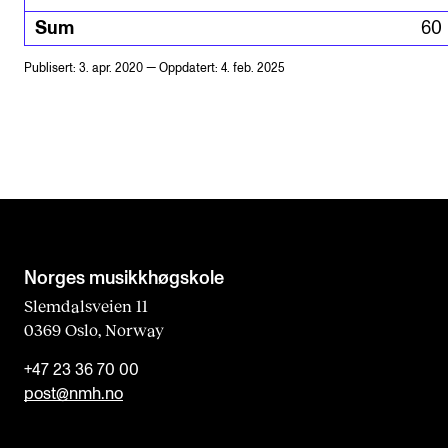
Sum
60
Publisert: 3. apr. 2020 — Oppdatert: 4. feb. 2025
Norges musikk­høgskole
Slemdalsveien 11
0369 Oslo, Norway
+47 23 36 70 00
post@nmh.no