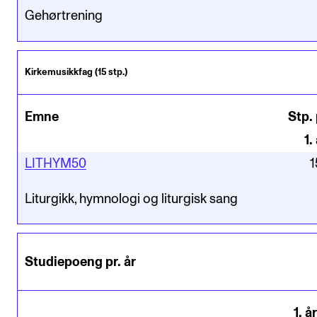
Gehørtrening
Kirkemusikkfag (15 stp.)
Emne
Stp. 
1
.
LITHYM50
1
Liturgikk, hymnologi og liturgisk sang
Studiepoeng pr. år
1
.
år