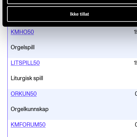
Emne
Stp. 
Ikke tillat
1
.
KMHO50
1
Orgelspill
LITSPILL50
1
Liturgisk spill
ORKUN50
Orgelkunnskap
KMFORUM50