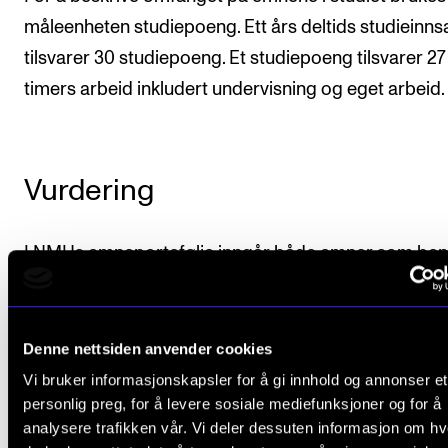
måleenheten studiepoeng. Ett års deltids studieinns
tilsvarer 30 studiepoeng. Et studiepoeng tilsvarer 27 
timers arbeid inkludert undervisning og eget arbeid.
Vurdering
I NMHs emneportefølje inngår både emner som ben
karakterskalaen bestått/ ikke bestått og emner som
benytter den graderte karakterskalaen fra A til F, der
laveste ståkarakter. Hvilket karaktersystem som ben
Denne nettsiden anvender cookies
fremgår av hver enkelt emnebeskrivelse.
Vi bruker informasjonskapsler for å gi innhold og annonser et
personlig preg, for å levere sosiale mediefunksjoner og for å
Ytterligere bestemmelser om vurdering og eksamen
analysere trafikken vår. Vi deler dessuten informasjon om h