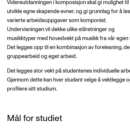
Videreutdanningen i komposisjon skal gi mulighet til
Arrangementer og konserter
utvikle egne skapende evner, og gi grunnlag for å lø
Nyheter og historier
varierte arbeidsoppgaver som komponist.
Undervisningen vil dekke ulike stilretninger og
Ledige stillinger
musikktyper med hovedvekt på musikk fra vår egen t
Det legges opp til en kombinasjon av forelesning, de
INFO
gruppearbeid og eget arbeid.
Om Norges musikkhøgskole
Det legges stor vekt på studentenes individuelle arbe
Kontakt oss
Gjennom dette kan hver student velge å vektlegge 
Finn ansatte
profilere sitt studium.
For ansatte og studenter
Mål for studiet