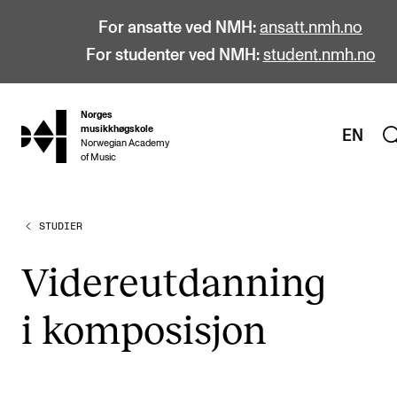
For ansatte ved NMH:
ansatt.nmh.no
For studenter ved NMH:
student.nmh.no
Norges
hjem
musikkhøgskole
EN
Norwegian Academy
of Music
STUDIER
STUDIER
Alle studier
Videre­ut­dan­ning
Bachelor
i kom­po­si­sjon
Master
Doktorgrad
Årsstudium og videreutdanning