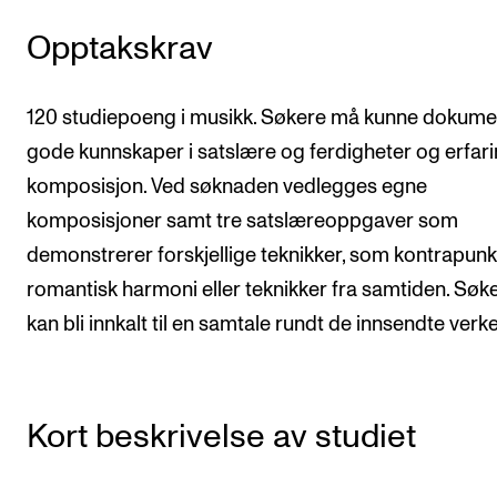
CREMAH
Opptakskrav
NordART
Prosjekter
120 studiepoeng i musikk. Søkere må kunne dokume
Publikasjoner
gode kunnskaper i satslære og ferdigheter og erfari
komposisjon. Ved søknaden vedlegges egne
INTERNASJONALT
komposisjoner samt tre satslæreoppgaver som
Utveksling
demonstrerer forskjellige teknikker, som kontrapunk
romantisk harmoni eller teknikker fra samtiden. Søk
Internasjonal strategi
kan bli innkalt til en samtale rundt de innsendte verk
Samarbeidsprosjekter
Nettverk
IN.TUNE
Kort beskrivelse av studiet
AKTUELT