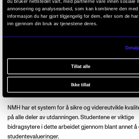
du bruker nettstedet vårt, med partnerne våre innen sosiale 
fastsatt i kapittel VI i
Forskrift om studiene ved Norg
annonsering og analysearbeid, som kan kombinere den med
musikkhøgskole
(lovdata.no).
informasjon du har gjort tilgjengelig for dem, eller som de ha
inn gjennom din bruk av tjenestene deres.
Karakterutskrift blir utstedt når studenten har fullfør
studieprogrammet. Emnet som inngår i
studieprogrammet vises på karakterutskriften, med
Detalj
vurderingsuttrykk og antall studiepoeng.
Tillat alle
Ikke tillat
Kvalitet i utdanningen
NMH har et system for å sikre og videreutvikle kvalit
på alle deler av utdanningen. Studentene er viktige
bidragsytere i dette arbeidet gjennom blant annet å d
studentevalueringer.