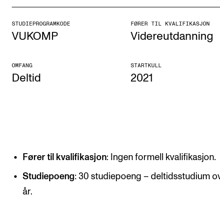
Etterutdanning og kurs
STUDIEPROGRAMKODE
FØRER TIL KVALIFIKASJON
Talentutvikling
VUKOMP
Videreutdanning
STUDENTLIV
OMFANG
STARTKULL
Deltid
2021
Søknad og opptak
Biblioteket
Fagmiljøer
Salane våre
Studentutvalet SUT (student.nmh.no)
Fører til kvalifikasjon
: Ingen formell kvalifikasjon.
Studiepoeng
: 30 studiepoeng – deltidsstudium ov
FORSKNING
år.
CERM