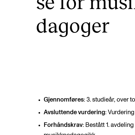
se for musi
Etterutdanning og kurs
Talentutvikling
da­go­ger
INTERNASJONALT
Utveksling
Internasjonal strategi
Samarbeidsprosjekter
Nettverk
Gjennomføres
: 3. studieår, over 
IN.TUNE
Avsluttende vurdering
: Vurdering
Forhåndskrav
: Bestått 1. avdeling