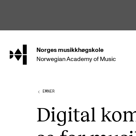
hjem
Norges
musikkhøgskole
Norwegian Academy
of Music
STUDIER
Alle studier
Bachelor
EMNER
Master
Digi­tal kom
Doktorgrad
Årsstudium og videreutdanning