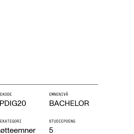
NFO
 Norges musikkhøgskole
ntakt oss
nn ansatte
r ansatte og studenter
EKODE
EMNENIVÅ
PDIG20
BACHELOR
EKATEGORI
STUDIEPOENG
tøtteemner
5