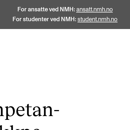
For ansatte ved NMH:
ansatt.nmh.no
For studenter ved NMH:
student.nmh.no
STUDENTLIV
F
Søknad og opptak
C
Biblioteket
C
Fagmiljøer
No
­pe­tan­
Salane våre
Pr
Studentutvalet SUT (student.nmh.no)
Pu