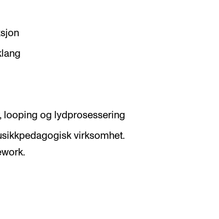
ksjon
klang
, looping og lydprosessering
musikkpedagogisk virksomhet.
work.