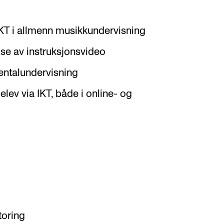
IKT i allmenn musikkundervisning
se av instruksjonsvideo
entalundervisning
ev via IKT, både i online- og
toring