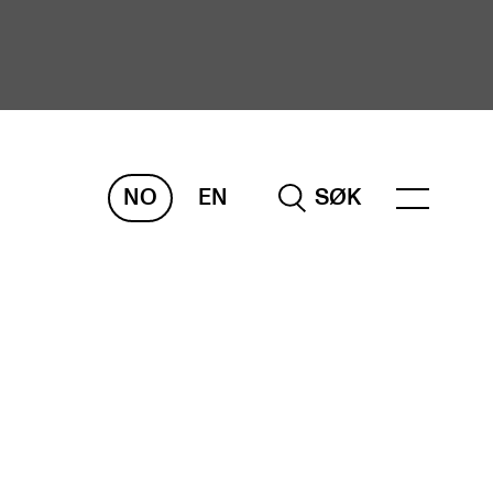
NO
EN
SØK
ORSKNING
ERM
REMAH
rdART
osjekter
blikasjoner