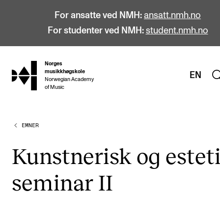
For ansatte ved NMH:
ansatt.nmh.no
For studenter ved NMH:
student.nmh.no
Norges
hjem
musikkhøgskole
EN
Norwegian Academy
of Music
EMNER
STUDIER
Alle studier
Kunst­ne­risk og este­t
Bachelor
semi­nar II
Master
Doktorgrad
Årsstudium og videreutdanning