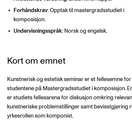
CREMAH
Forhåndskrav
: Opptak til mastergradsstudiet i
NordART
komposisjon.
Prosjekter
Undervisningsspråk
: Norsk og engelsk.
Publikasjoner
INTERNASJONALT
Kort om emnet
Utveksling
Internasjonal strategi
Kunstnerisk og estetisk seminar er et fellesemne for
Samarbeidsprosjekter
studentene på Mastergradsstudiet i komposisjon. 
er studiets fellesarena for diskusjon omkring releva
Nettverk
kunstneriske problemstillinger samt bevisstgjøring 
IN.TUNE
yrkesrollen som komponist.
AKTUELT