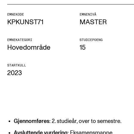
Etterutdanning og kurs
EMNEKODE
EMNENIVÅ
Talentutvikling
KPKUNST71
MASTER
STUDENTLIV
EMNEKATEGORI
STUDIEPOENG
Hovedområde
15
Søknad og opptak
Biblioteket
STARTKULL
2023
Fagmiljøer
Salane våre
Studentutvalet SUT (student.nmh.no)
FORSKNING
Gjennomføres
: 2. studieår, over to semestre.
CERM
Avsluttende vurdering
: Eksamensmappe.