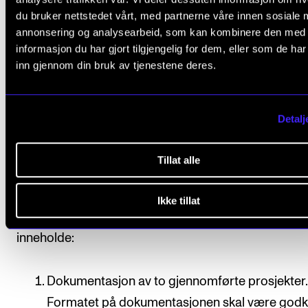
du bruker nettstedet vårt, med partnerne våre innen sosiale 
annonsering og analysearbeid, som kan kombinere den med
Alle arbeidskrav i emnet må være godkjent for at
informasjon du har gjort tilgjengelig for dem, eller som de ha
studenten skal få gå opp til avsluttende vurdering.
inn gjennom din bruk av tjenestene deres.
Studentens vurderes i forhold til emnets læringsmål.
Avsluttende vurdering uttrykkes ved bestått/ ikke be
Detalj
og fastsettes av to interne sensorer på grunnlag av 
eksamensmappe. Faglærer er normalt en av sensor
Tillat alle
Eksamensmappe
Ikke tillat
Studenten setter sammen en eksamensmappe som 
inneholde:
Dokumentasjon av to gjennomførte prosjekter.
Formatet på dokumentasjonen skal være godk