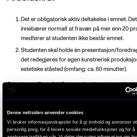
Det er obligatorisk aktiv deltakelse i emnet. De
innebærer normalt at fravær på mer enn 20 pr
medfører at studenten ikke består emnet.
Studenten skal holde én presentasjon/foredra
det redegjøres for egen kunstnerisk produksj
estetiske ståsted (omfang: ca. 60 minutter).
Frist
: Innen 15. april / 15. november i emnets andre
semester skal foredraget være gjennomført og god
av faglærer.
Denne nettsiden anvender cookies
Vi bruker informasjonskapsler for å gi innhold og annonser et
personlig preg, for å levere sosiale mediefunksjoner og for å
Avsluttende vurdering
analysere trafikken vår. Vi deler dessuten informasjon om h