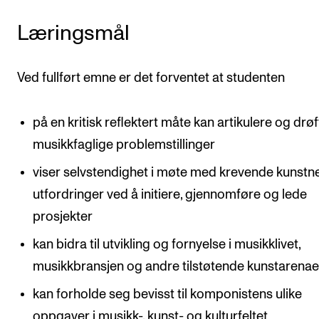
Arrangementer og konserter
Læringsmål
Nyheter og historier
Ledige stillinger
Ved fullført emne er det forventet at studenten
INFO
på en kritisk reflektert måte kan artikulere og drøf
musikkfaglige problemstillinger
Om Norges musikkhøgskole
viser selvstendighet i møte med krevende kunstn
Kontakt oss
utfordringer ved å initiere, gjennomføre og lede
Finn ansatte
prosjekter
For ansatte og studenter
kan bidra til utvikling og fornyelse i musikklivet,
musikkbransjen og andre tilstøtende kunstarenae
kan forholde seg bevisst til komponistens ulike
oppgaver i musikk-, kunst- og kulturfeltet