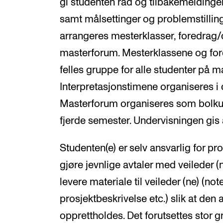
gi studenten råd og tilbakemeldinger 
samt målsettinger og problemstillinge
arrangeres mesterklasser, foredrag/d
masterforum. Mesterklassene og for
felles gruppe for alle studenter på m
Interpretasjonstimene organiseres i 
Masterforum organiseres som bolkund
fjerde semester. Undervisningen gis 
Studenten(e) er selv ansvarlig for p
gjøre jevnlige avtaler med veileder (
levere materiale til veileder (ne) (note
prosjektbeskrivelse etc.) slik at den
opprettholdes. Det forutsettes stor g