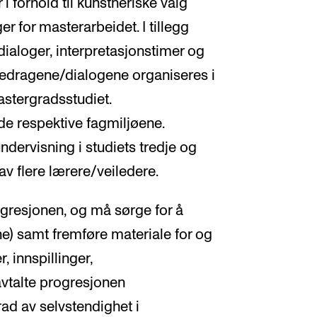
i forhold til kunstneriske valg
r for masterarbeidet. I tillegg
ialoger, interpretasjonstimer og
edragene/dialogene organiseres i
astergradsstudiet.
de respektive fagmiljøene.
ervisning i studiets tredje og
av flere lærere/veiledere.
rogresjonen, og må sørge for å
ne) samt fremføre materiale for og
r, innspillinger,
 avtalte progresjonen
rad av selvstendighet i