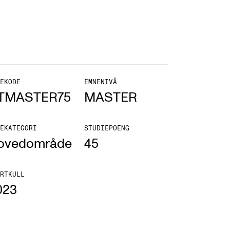
NFO
EKODE
EMNENIVÅ
TMASTER75
MASTER
 Norges musikkhøgskole
ntakt oss
EKATEGORI
STUDIEPOENG
ovedområde
45
nn ansatte
r ansatte og studenter
RTKULL
023