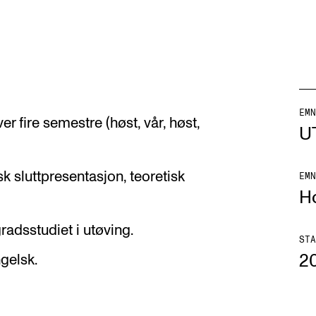
AKTUELT
I
EMN
over fire semestre (høst, vår, høst,
U
Arrangementer og konserter
Om
Nyheter og historier
Ko
sk sluttpresentasjon, teoretisk
EMN
H
Ledige stillinger
Fi
Fo
radsstudiet i utøving.
STA
2
gelsk.