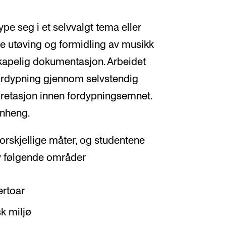
pe seg i et selvvalgt tema eller
te utøving og formidling av musikk
apelig dokumentasjon. Arbeidet
 fordypning gjennom selvstendig
erpretasjon innen fordypningsemnet.
enheng.
rskjellige måter, og studentene
av følgende områder
ertoar
k miljø