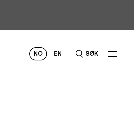
NO
EN
SØK
ORSKNING
ERM
REMAH
rdART
osjekter
blikasjoner