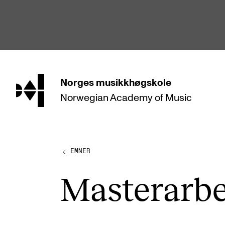
hjem
Norges
musikkhøgskole
Norwegian Academy
of Music
STUDIER
Alle studier
Bachelor
EMNER
Master
Mas­ter­ar­b
Doktorgrad
Årsstudium og videreutdanning