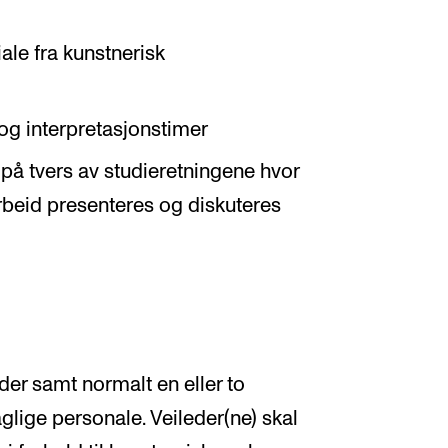
iale fra kunstnerisk
og interpretasjonstimer
 på tvers av studieretningene hvor
beid presenteres og diskuteres
eder samt normalt en eller to
glige personale. Veileder(ne) skal