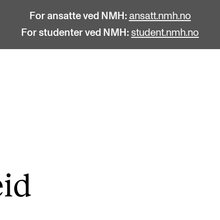
For ansatte ved NMH:
ansatt.nmh.no
For studenter ved NMH:
student.nmh.no
STUDENTLIV
F
Søknad og opptak
C
Biblioteket
C
Fagmiljøer
No
eid
Salane våre
Pr
Studentutvalet SUT (student.nmh.no)
Pu