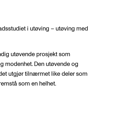
adsstudiet i utøving – utøving med
endig utøvende prosjekt som
elig modenhet. Den utøvende og
et utgjør tilnærmet like deler som
fremstå som en helhet.