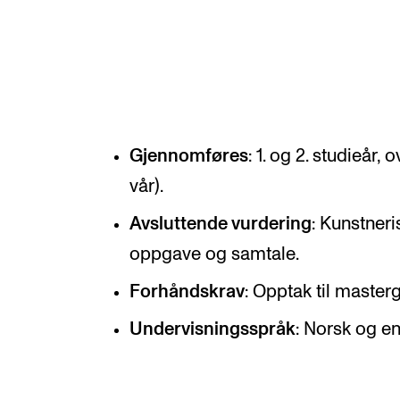
Etterutdanning og kurs
Talentutvikling
INTERNASJONALT
Gjennomføres
: 1. og 2. studieår, 
Utveksling
vår).
Internasjonal strategi
Avsluttende vurdering
: Kunstneri
Samarbeidsprosjekter
oppgave og samtale.
Nettverk
Forhåndskrav
: Opptak til masterg
IN.TUNE
Undervisningsspråk
: Norsk og en