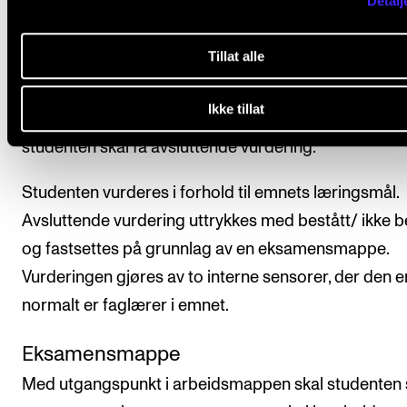
Detalj
Tillat alle
Avsluttende vurdering
Ikke tillat
Alle arbeidskrav i emnet må være godkjent for at
studenten skal få avsluttende vurdering.
Studenten vurderes i forhold til emnets læringsmål.
Avsluttende vurdering uttrykkes med bestått/ ikke b
og fastsettes på grunnlag av en eksamensmappe.
Vurderingen gjøres av to interne sensorer, der den 
normalt er faglærer i emnet.
Eksamensmappe
Med utgangspunkt i arbeidsmappen skal studenten 