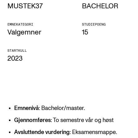
MUSTEK37
BACHELOR
Etterutdanning og kurs
Talentutvikling
EMNEKATEGORI
STUDIEPOENG
Valgemner
15
STUDENTLIV
STARTKULL
Søknad og opptak
2023
Biblioteket
Fagmiljøer
Salane våre
Studentutvalet SUT (student.nmh.no)
Emnenivå
: Bachelor/master.
FORSKNING
Gjennomføres
: To semestre vår og høst
CERM
Avsluttende vurdering
: Eksamensmappe.