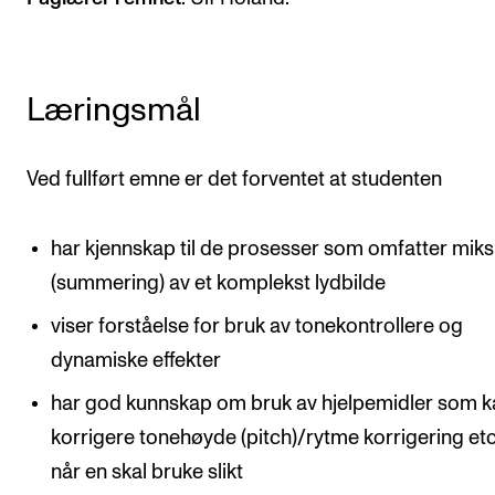
Arrangementer og konserter
Nyheter og historier
Læringsmål
Ledige stillinger
Ved fullført emne er det forventet at studenten
INFO
Om Norges musikkhøgskole
har kjennskap til de prosesser som omfatter miks
Kontakt oss
(summering) av et komplekst lydbilde
Finn ansatte
viser forståelse for bruk av tonekontrollere og
For ansatte og studenter
dynamiske effekter
har god kunnskap om bruk av hjelpemidler som k
korrigere tonehøyde (pitch)/rytme korrigering etc
når en skal bruke slikt