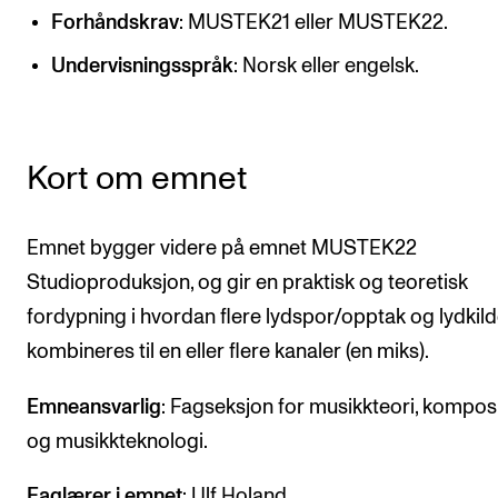
CREMAH
Forhåndskrav
: MUSTEK21 eller MUSTEK22.
NordART
Undervisningsspråk
: Norsk eller engelsk.
Prosjekter
Publikasjoner
Kort om emnet
INTERNASJONALT
Emnet bygger videre på emnet MUSTEK22
Utveksling
Studioproduksjon, og gir en praktisk og teoretisk
Internasjonal strategi
fordypning i hvordan flere lydspor/opptak og lydkild
Samarbeidsprosjekter
kombineres til en eller flere kanaler (en miks).
Nettverk
Emneansvarlig
: Fagseksjon for musikkteori, kompos
IN.TUNE
og musikkteknologi.
AKTUELT
Faglærer i emnet
: Ulf Holand.