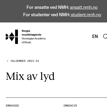
For ansatte ved NMH:
ansatt.nmh.no
For studenter ved NMH:
student.nmh.no
Norges
hjem
musikkhøgskole
EN
Norwegian Academy
of Music
VALGEMNER 2023-24
STUDIER
Alle studier
Mix av lyd
Bachelor
Master
Doktorgrad
Årsstudium og videreutdanning
EMNEKODE
EMNENIVÅ