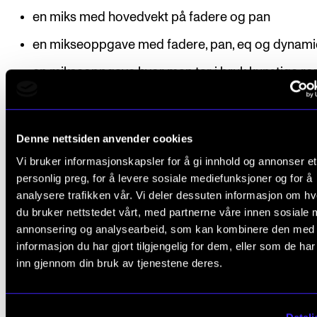
en miks med hovedvekt på fadere og pan
en mikseoppgave med fadere, pan, eq og dynami
en mikseoppgave hvor man tar i bruk kunstige r
andre effekter
en mikseoppgave hvor man jobber med rytmisk
Denne nettsiden anvender cookies
kvalifisering og tonekorreksjon på vokal
Vi bruker informasjonskapsler for å gi innhold og annonser et
en stor mikseoppgave med minimum 50 innspilte
personlig preg, for å levere sosiale mediefunksjoner og for å
hvor man tar i bruk de teknikker og metoder som 
analysere trafikken vår. Vi deler dessuten informasjon om h
du bruker nettstedet vårt, med partnerne våre innen sosiale 
gjennomgått i kurset
annonsering og analysearbeid, som kan kombinere den med
informasjon du har gjort tilgjengelig for dem, eller som de ha
Frist
: Innleveringsfrist på arbeidsmappen er 15. april 
inn gjennom din bruk av tjenestene deres.
emnets andre semester. Mappen leveres faglærer i
emnet.