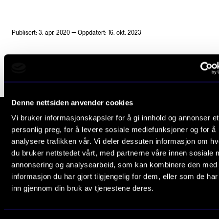
CREMAH
NordART
Publisert: 3. apr. 2020 — Oppdatert: 16. okt. 2023
Prosjekter
Publikasjoner
INTERNASJONALT
Denne nettsiden anvender cookies
Utveksling
Vi bruker informasjonskapsler for å gi innhold og annonser et
Internasjonal strategi
personlig preg, for å levere sosiale mediefunksjoner og for å
Norges musikk­høgskole
analysere trafikken vår. Vi deler dessuten informasjon om h
Samarbeidsprosjekter
Slemdalsveien 11
du bruker nettstedet vårt, med partnerne våre innen sosiale 
0369 Oslo, Norway
Nettverk
annonsering og analysearbeid, som kan kombinere den med
informasjon du har gjort tilgjengelig for dem, eller som de ha
+47 23 36 70 00
IN.TUNE
inn gjennom din bruk av tjenestene deres.
post@nmh.no
AKTUELT