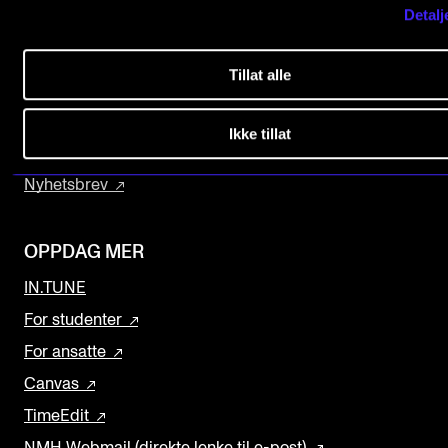
Detalj
NYTTIGE LENKER
Arrangementer og konserter
Studier
Nyheter og historier
Tillat alle
Kontakt oss
Ledige stillinger
Finn ansatte
Ikke tillat
Ledige stillinger
INFO
Nyhetsbrev
Om Norges musikkhøgskole
Kontakt oss
OPPDAG MER
Finn ansatte
IN.TUNE
For ansatte og studenter
For studenter
For ansatte
Canvas
TimeEdit