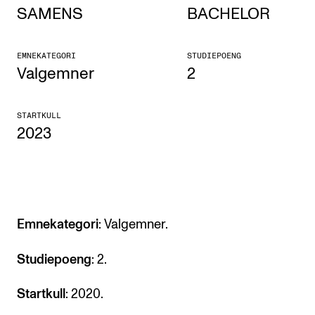
SAMENS
BACHELOR
Etterutdanning og kurs
Talentutvikling
EMNEKATEGORI
STUDIEPOENG
Valgemner
2
STUDENTLIV
STARTKULL
Søknad og opptak
2023
Biblioteket
Fagmiljøer
Salane våre
Studentutvalet SUT (student.nmh.no)
Emnekategori
: Valgemner.
Studiepoeng
: 2.
FORSKNING
Startkull
: 2020.
CERM