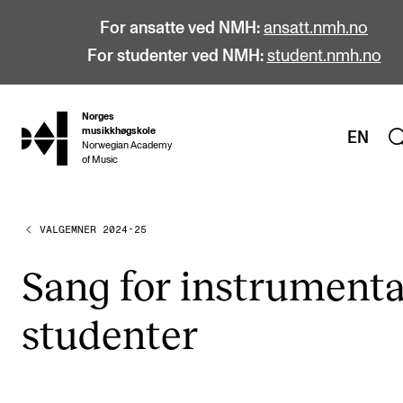
For ansatte ved NMH:
ansatt.nmh.no
For studenter ved NMH:
student.nmh.no
Norges
hjem
musikkhøgskole
EN
Norwegian Academy
of Music
VALGEMNER 2024-25
STUDIER
Alle studier
Sang for instru­men­ta
Bachelor
stu­den­ter
Master
Doktorgrad
Årsstudium og videreutdanning