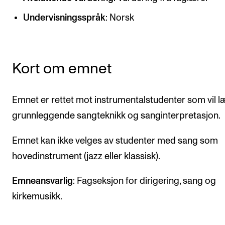
CREMAH
Undervisningsspråk
: Norsk
NordART
Prosjekter
Publikasjoner
Kort om emnet
INTERNASJONALT
Emnet er rettet mot instrumentalstudenter som vil l
Utveksling
grunnleggende sangteknikk og sanginterpretasjon.
Internasjonal strategi
Emnet kan ikke velges av studenter med sang som
Samarbeidsprosjekter
hovedinstrument (jazz eller klassisk).
Nettverk
Emneansvarlig
: Fagseksjon for dirigering, sang og
IN.TUNE
kirkemusikk.
AKTUELT