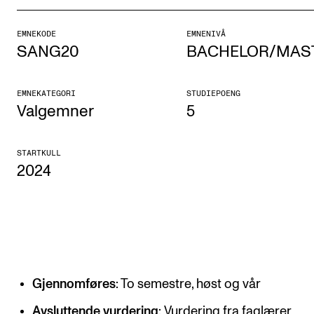
Etterutdanning og kurs
EMNEKODE
EMNENIVÅ
Talentutvikling
SANG20
BACHELOR/MAS
STUDENTLIV
EMNEKATEGORI
STUDIEPOENG
Valgemner
5
Søknad og opptak
Biblioteket
STARTKULL
2024
Fagmiljøer
Salane våre
Studentutvalet SUT (student.nmh.no)
FORSKNING
Gjennomføres
: To semestre, høst og vår
CERM
Avsluttende vurdering
: Vurdering fra faglærer