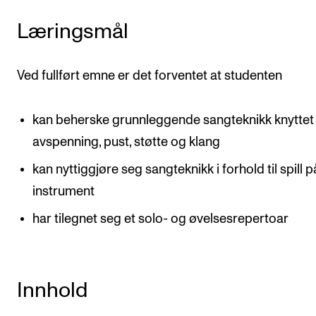
Arrangementer og konserter
Læringsmål
Nyheter og historier
Ledige stillinger
Ved fullført emne er det forventet at studenten
kan beherske grunnleggende sangteknikk knyttet t
INFO
avspenning, pust, støtte og klang
Om Norges musikkhøgskole
kan nyttiggjøre seg sangteknikk i forhold til spill 
Kontakt oss
instrument
Finn ansatte
har tilegnet seg et solo- og øvelsesrepertoar
For ansatte og studenter
Innhold