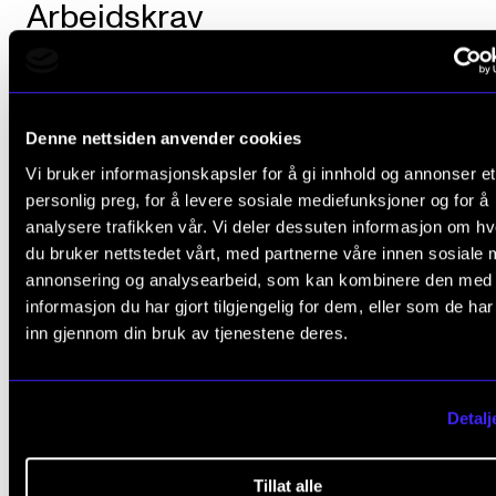
Arbeidskrav
Det er obligatorisk aktiv deltakelse i undervisningen.
innebærer normalt at fravær på mer enn 20 prosent
Denne nettsiden anvender cookies
medfører at studenten ikke består emnet.
Vi bruker informasjonskapsler for å gi innhold og annonser et
personlig preg, for å levere sosiale mediefunksjoner og for å
analysere trafikken vår. Vi deler dessuten informasjon om h
du bruker nettstedet vårt, med partnerne våre innen sosiale 
Avsluttende vurdering
annonsering og analysearbeid, som kan kombinere den med
informasjon du har gjort tilgjengelig for dem, eller som de ha
inn gjennom din bruk av tjenestene deres.
Alle arbeidskrav i emnet må være godkjent for at
studenten skal få avsluttende vurdering.
Detalj
Studenten vurderes i forhold til emnets læringsmål.
Avsluttende vurdering uttrykkes med bestått/ ikke b
Tillat alle
og fastsettes av faglærer på grunnlag av studenten