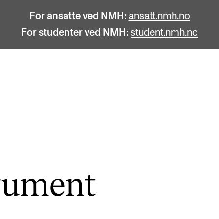
For ansatte ved NMH:
ansatt.nmh.no
For studenter ved NMH:
student.nmh.no
STUDENTLIV
F
Søknad og opptak
C
Biblioteket
C
Fagmiljøer
No
ru­ment
Salane våre
Pr
Studentutvalet SUT (student.nmh.no)
Pu