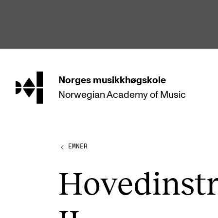
hjem
Norges
musikkhøgskole
Norwegian Academy
of Music
STUDIER
Alle studier
Bachelor
EMNER
Master
Hoved­in­st
Doktorgrad
Årsstudium og videreutdanning