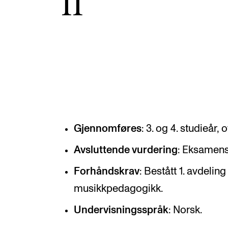
II
Etterutdanning og kurs
Talentutvikling
INTERNASJONALT
Utveksling
Internasjonal strategi
Gjennomføres
: 3. og 4. studieår, 
Samarbeidsprosjekter
Avsluttende vurdering
: Eksamens
Nettverk
Forhåndskrav
: Bestått 1. avdeling
IN.TUNE
musikkpedagogikk.
Undervisningsspråk
: Norsk.