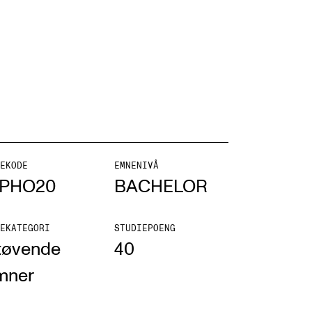
NFO
 Norges musikkhøgskole
ntakt oss
EKODE
EMNENIVÅ
PHO20
BACHELOR
nn ansatte
r ansatte og studenter
EKATEGORI
STUDIEPOENG
tøvende
40
mner