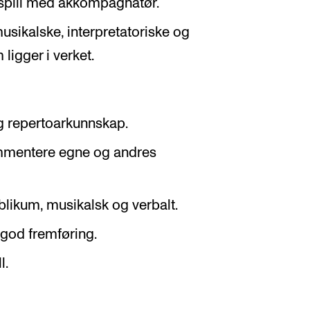
mspill med akkompagnatør.
usikalske, interpretatoriske og
ligger i verket.
g repertoarkunnskap.
ommentere egne og andres
likum, musikalsk og verbalt.
god fremføring.
l.