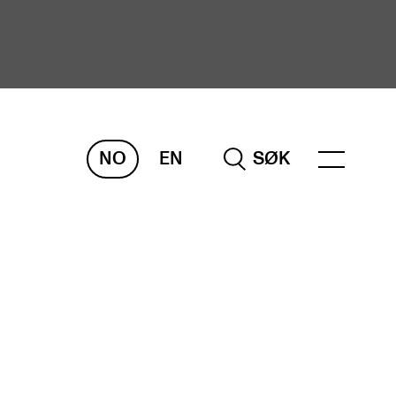
NO
EN
SØK
ORSKNING
ERM
REMAH
rdART
osjekter
blikasjoner