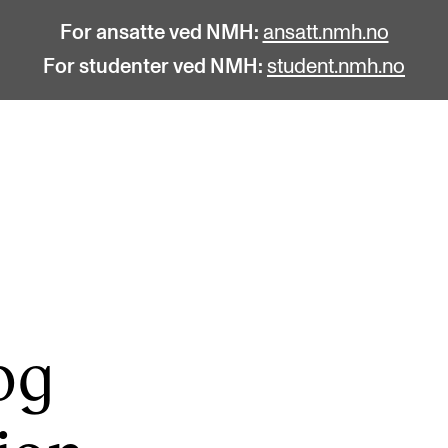
For ansatte ved NMH:
ansatt.nmh.no
For studenter ved NMH:
student.nmh.no
STUDENTLIV
F
Søknad og opptak
C
Biblioteket
C
Fagmiljøer
No
og
Salane våre
Pr
Studentutvalet SUT (student.nmh.no)
Pu