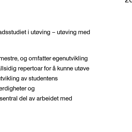
2
adsstudiet i utøving – utøving med
emestre, og omfatter egenutvikling
lsidig repertoar for å kunne utøve
utvikling av studentens
ferdigheter og
 sentral del av arbeidet med