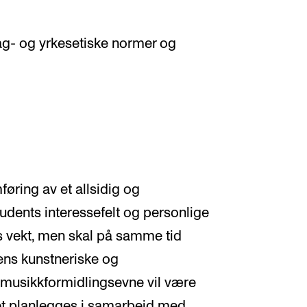
l fag- og yrkesetiske normer og
øring av et allsidig og
udents interessefelt og personlige
es vekt, men skal på samme tid
tens kunstneriske og
 musikkformidlingsevne vil være
et planlegges i samarbeid med