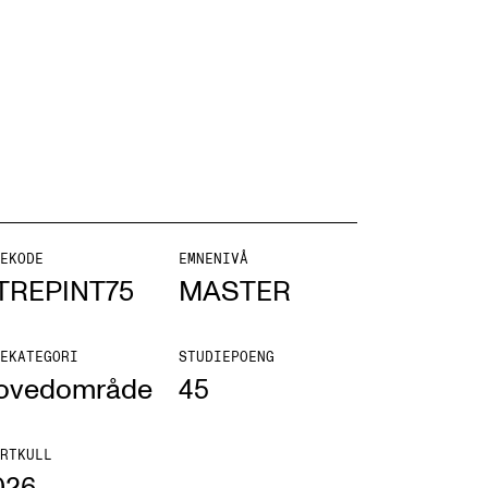
NFO
 Norges musikkhøgskole
ntakt oss
EKODE
EMNENIVÅ
TREPINT75
MASTER
nn ansatte
r ansatte og studenter
EKATEGORI
STUDIEPOENG
ovedområde
45
RTKULL