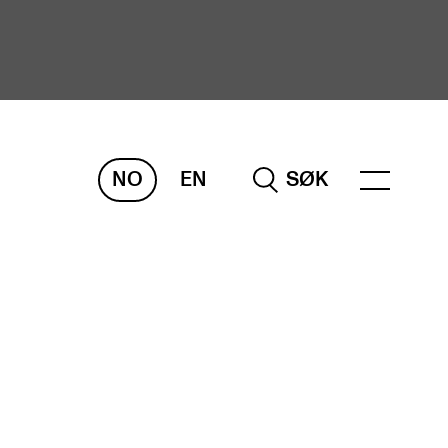
NO
EN
SØK
ORSKNING
ERM
REMAH
rdART
osjekter
blikasjoner