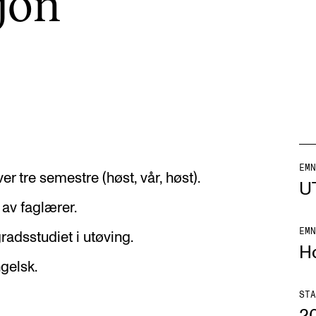
sjon
AKTUELT
I
Arrangementer og konserter
Om
Nyheter og historier
Ko
EMN
over tre semestre (høst, vår, høst).
U
Ledige stillinger
Fi
 av faglærer.
Fo
EMN
radsstudiet i utøving.
H
gelsk.
STA