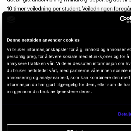
10 timer veiledning per student. Veiledningen foregå
i grupper, dels individuelt.
Denne nettsiden anvender cookies
Arbeidskrav
Vi bruker informasjonskapsler for å gi innhold og annonser et
personlig preg, for å levere sosiale mediefunksjoner og for å
analysere trafikken vår. Vi deler dessuten informasjon om h
Det er obligatorisk deltakelse i undervisningen ved
du bruker nettstedet vårt, med partnerne våre innen sosiale 
fremføring av egne og medstudenters stykker.
annonsering og analysearbeid, som kan kombinere den med
informasjon du har gjort tilgjengelig for dem, eller som de ha
inn gjennom din bruk av tjenestene deres.
Avsluttende vurdering
Detalj
Alle arbeidskrav i emnet må være godkjent for at