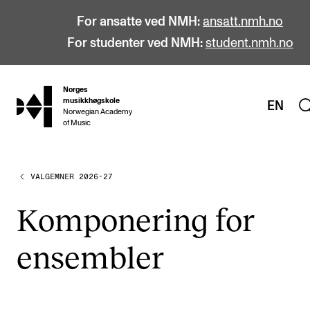
For ansatte ved NMH:
ansatt.nmh.no
For studenter ved NMH:
student.nmh.no
Norges
hjem
musikkhøgskole
EN
Norwegian Academy
of Music
VALGEMNER 2026-27
STUDIER
Alle studier
Kom­po­ne­ring for
Bachelor
ensem­bler
Master
Doktorgrad
Årsstudium og videreutdanning