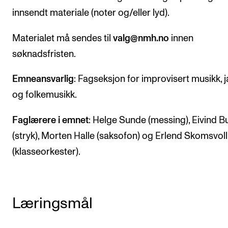
innsendt materiale (noter og/eller lyd).
Arrangementer og konserter
Nyheter og historier
Materialet må sendes til
valg@nmh.no
innen
Ledige stillinger
søknadsfristen.
Emneansvarlig
: Fagseksjon for improvisert musikk, 
INFO
og folkemusikk.
Om Norges musikkhøgskole
Faglærere i emnet
: Helge Sunde (messing), Eivind 
Kontakt oss
(stryk), Morten Halle (saksofon) og Erlend Skomsvoll
Finn ansatte
(klasseorkester).
For ansatte og studenter
Læringsmål