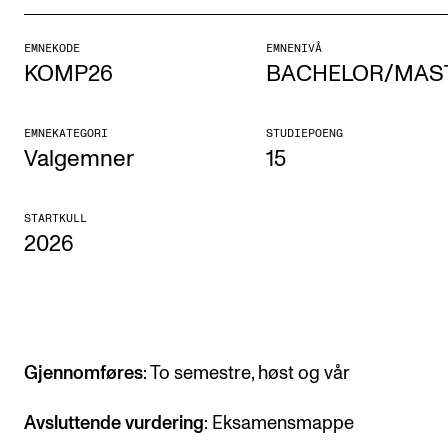
Etterutdanning og kurs
EMNEKODE
EMNENIVÅ
Talentutvikling
KOMP26
BACHELOR/MAS
STUDENTLIV
EMNEKATEGORI
STUDIEPOENG
Valgemner
15
Søknad og opptak
Biblioteket
STARTKULL
2026
Fagmiljøer
Salane våre
Studentutvalet SUT (student.nmh.no)
Gjennomføres
: To semestre, høst og vår
FORSKNING
Avsluttende vurdering
: Eksamensmappe
CERM