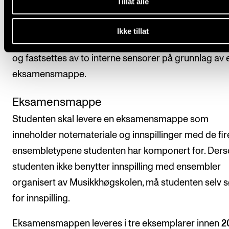
studenten skal få avsluttende vurdering.
Tillat alle
Studenten vurderes i forhold til emnets læringsmål.
Ikke tillat
Avsluttende vurdering uttrykkes med bestått/ ikke b
og fastsettes av to interne sensorer på grunnlag av 
eksamensmappe.
Eksamensmappe
Studenten skal levere en eksamensmappe som
inneholder notemateriale og innspillinger med de fire
ensembletypene studenten har komponert for. Der
studenten ikke benytter innspilling med ensembler
organisert av Musikkhøgskolen, må studenten selv 
for innspilling.
Eksamensmappen leveres i tre eksemplarer innen
20