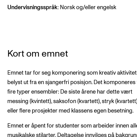
CREMAH
Undervisningsspråk
: Norsk og/eller engelsk
NordART
Prosjekter
Publikasjoner
Kort om emnet
INTERNASJONALT
Utveksling
Emnet tar for seg komponering som kreativ aktivitet
Internasjonal strategi
belyst ut fra en sjangerfri posisjon. Det komponeres 
Samarbeidsprosjekter
fire typer ensembler: De siste årene har dette vært
messing (kvintett), saksofon (kvartett), stryk (kvartett
Nettverk
eller flere prosjekter med klassens egen besetning.
IN.TUNE
Emnet er åpent for studenter som arbeider innen all
AKTUELT
musikalske stilarter. Deltagelse innvilges på bakgrun