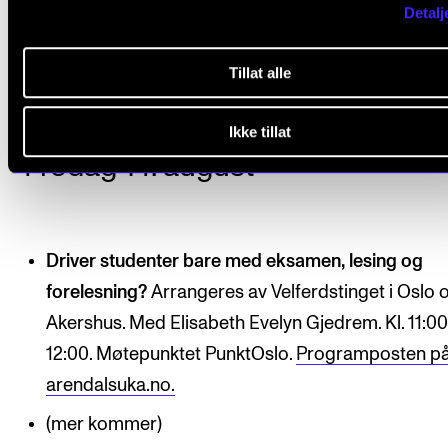
Detalj
Kl. 14:00–14:45. Bankgården.
Programposten på
arendalsuka.no
.
Tillat alle
Ikke tillat
Fredag 14. august
Driver studenter bare med eksamen, lesing og
forelesning?
Arrangeres av Velferdstinget i Oslo 
Akershus. Med Elisabeth Evelyn Gjedrem. Kl. 11:0
12:00. Møtepunktet PunktOslo.
Programposten p
arendalsuka.no.
(mer kommer)