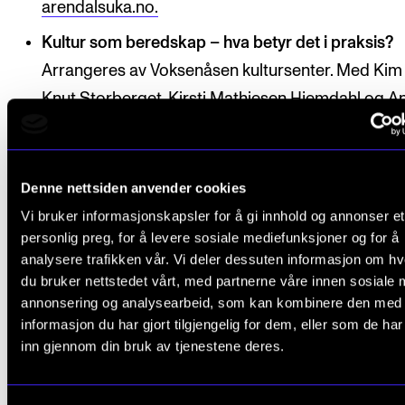
arendalsuka.no.
Kultur som beredskap – hva betyr det i praksis?
Arrangeres av Voksenåsen kultursenter. Med Kim
Knut Storberget, Kirsti Mathiesen Hjemdahl og A
Florén. Kl. 11:30–12:15. Nordens telt.
Programposte
arendalsuka.no.
Denne nettsiden anvender cookies
Etter 22. juli: Kunst, minne og demokrati.
Arrange
Vi bruker informasjonskapsler for å gi innhold og annonser et
Stiftelsen Falstadsenteret m.fl. Med Claudia Lenz,
personlig preg, for å levere sosiale mediefunksjoner og for å
Matias Faldbakken, Nora Nerdrum, Sebastian Klein
analysere trafikken vår. Vi deler dessuten informasjon om h
13:15–14:15. Menneskerettighetsteltet.
Programpo
du bruker nettstedet vårt, med partnerne våre innen sosiale 
på arendalsuka.no.
annonsering og analysearbeid, som kan kombinere den med
informasjon du har gjort tilgjengelig for dem, eller som de ha
Kultur virker – i arbeid, helse og stedsutvikling.
inn gjennom din bruk av tjenestene deres.
Arrangeres av Norsk musikkråd, m.fl. Med Sigrid
Røyseng, Tage Pettersen (H), Isak Veierud Busch (