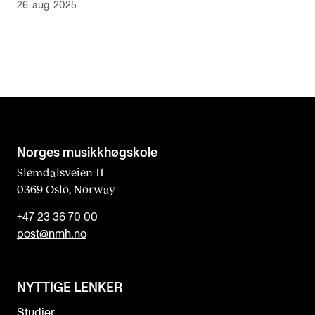
26. aug. 2025
Norges musikk­høgskole
Slemdalsveien 11
0369 Oslo, Norway
+47 23 36 70 00
post@nmh.no
NYTTIGE LENKER
Studier