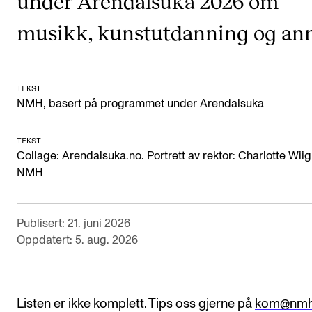
under Arendalsuka 2026 om
CREMAH
musikk, kunstutdanning og ann
NordART
Prosjekter
Publikasjoner
TEKST
NMH, basert på programmet under Arendalsuka
INTERNASJONALT
TEKST
Collage: Arendalsuka.no. Portrett av rektor: Charlotte Wiig
Utveksling
NMH
Internasjonal strategi
Samarbeidsprosjekter
Publisert: 21. juni 2026
Nettverk
Oppdatert: 5. aug. 2026
IN.TUNE
Listen er ikke komplett. Tips oss gjerne på
kom@nmh
AKTUELT