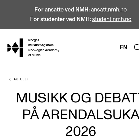
For ansatte ved NMH:
ansatt.nmh.no
For studenter ved NMH:
student.nmh.no
Norges
hjem
musikkhøgskole
EN
Norwegian Academy
of Music
AKTUELT
STUDIER
Alle studier
MUSIKK OG DEBAT
Bachelor
PÅ ARENDALSUK
Master
Doktorgrad
2026
Årsstudium og videreutdanning