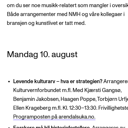
om du ser noe musikk-relatert som mangler i oversik
Arrangementer og konserter
Både arrangementer med NMH og våre kollegaer i
Nyheter og historier
bransjen og kunstlivet er tatt med.
Ledige stillinger
INFO
Mandag 10. august
Om Norges musikkhøgskole
Kontakt oss
Finn ansatte
Levende kulturarv – hva er strategien?
Arrangere
Kulturvernforbundet m.fl. Med Kjærsti Gangsø,
For ansatte og studenter
Benjamin Jakobsen, Haagen Poppe, Torbjørn Urfje
Ellen Krageberg m.fl. Kl. 12:30–13:30. Frivillighetste
Programposten på arendalsuka.no.