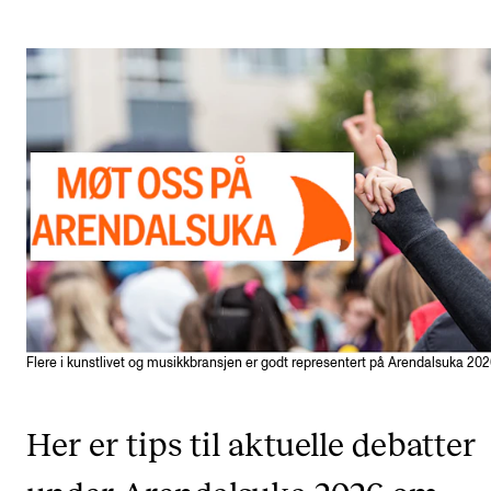
Etterutdanning og kurs
Talentutvikling
STUDENTLIV
Søknad og opptak
Biblioteket
Fagmiljøer
Salane våre
Studentutvalet SUT (student.nmh.no)
Flere i kunstlivet og musikkbransjen er godt representert på Arendalsuka 20
FORSKNING
Her er tips til aktuelle debatter
CERM