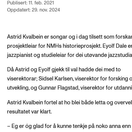
Publisert: 11. feb. 2021
Arrangementer og konserter
Oppdatert: 29. nov. 2024
Nyheter og historier
Ledige stillinger
Astrid Kvalbein er songar og i dag tilsett som forska
prosjektleiar for NMHs historieprosjekt. Eyolf Dale e
INFO
jazzpianist og studieleiar for dei utøvande jazzstudia
Om Norges musikkhøgskole
Då Astrid og Eyolf gjekk til val hadde dei med to
Kontakt oss
viserektorar; Sidsel Karlsen, viserektor for forsking 
Finn ansatte
utvekling, og Gunnar Flagstad, viserektor for utdann
For ansatte og studenter
Astrid Kvalbein fortel at ho blei både letta og overve
resultatet var klart.
– Eg er óg glad for å kunne tenkje på noko anna enn