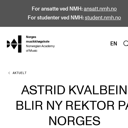
For ansatte ved NMH:
ansatt.nmh.no
For studenter ved NMH:
student.nmh.no
Norges
hjem
musikkhøgskole
EN
Norwegian Academy
of Music
AKTUELT
STUDIER
Alle studier
ASTRID KVALBEIN
Bachelor
BLIR NY REKTOR P
Master
Doktorgrad
NORGES
Årsstudium og videreutdanning