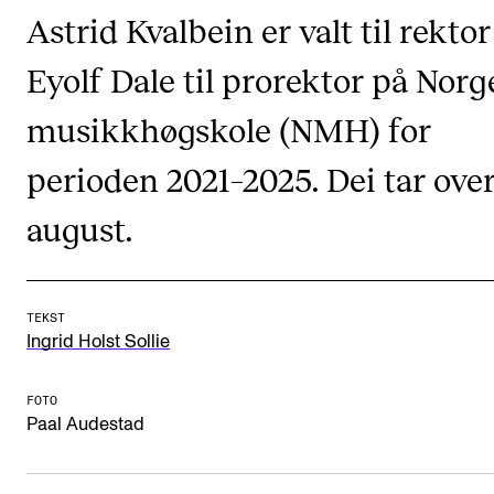
CREMAH
Astrid Kvalbein er valt til rektor
NordART
Eyolf Dale til prorektor på Norg
Prosjekter
musikkhøgskole (NMH) for
Publikasjoner
perioden 2021–2025. Dei tar over
INTERNASJONALT
august.
Utveksling
Internasjonal strategi
TEKST
Samarbeidsprosjekter
Ingrid Holst Sollie
Nettverk
FOTO
IN.TUNE
Paal Audestad
AKTUELT