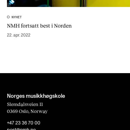
NYHET
NMH fortsatt best i Norden
22. apr. 2022
Norges musikk­høgskole
Slemdalsveien 11
0369 Oslo, Norway
+47 23 36 70 00
post@nmh.no