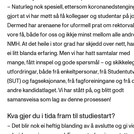
– Naturleg nok spesiell, ettersom koronanedstengin
gjort at vi har møtt så få kollegaer og studentar på j
Dermed har arenaene for uformell prat om rektorva
vore få, både for oss og ikkje minst mellom alle andr
NMH. At det heile i stor grad har skjedd over nett, ha
ei litt blanda erfaring. Men vi har hatt samtalar med
mange, fått innspel og gode spørsmål – og skikkele
utfordringar, både frå enkeltpersonar, frå Studentutv
(SUT) og fagseksjonane, frå fagforeiningane og frå 
andre kandidatlaget. Vi har stått på, og blitt godt
samansveisa som lag av denne prosessen!
Kva gjer du i tida fram til studiestart?
– Det blir nok ei heftig blanding av å avslutte og gi v