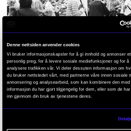
Denne nettsiden anvender cookies
Vi bruker informasjonskapsler for å gi innhold og annonser et
NYHET
personlig preg, for å levere sosiale mediefunksjoner og for å
NMH stadig på topp 10
analysere trafikken vår. Vi deler dessuten informasjon om h
24. mars 2023
du bruker nettstedet vårt, med partnerne våre innen sosiale 
annonsering og analysearbeid, som kan kombinere den med
informasjon du har gjort tilgjengelig for dem, eller som de ha
inn gjennom din bruk av tjenestene deres.
Detalj