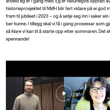
arbeid eg er i gang med. Eg er naturlegvis opptatt av
historieprosjektet til NMH blir ført vidare på ei god 
fram til jubileet i 2023 – og å setje seg inn i saker ein
bør kunne. I tillegg skal vi få i gang prosessar som g
så klare vi kan til å starte opp etter sommaren. Det sk
spennande!