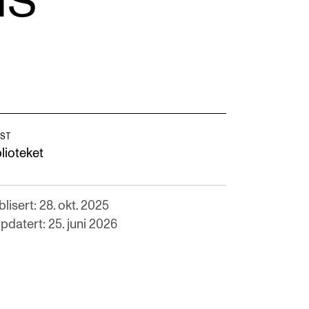
NS
NFO
ST
 Norges musikkhøgskole
lioteket
ntakt oss
nn ansatte
lisert: 28. okt. 2025
r ansatte og studenter
pdatert: 25. juni 2026