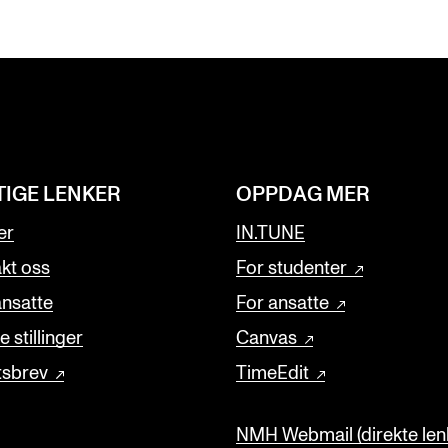
TIGE LENKER
OPPDAG MER
er
IN.TUNE
kt oss
For studenter
ansatte
For ansatte
 stillinger
Canvas
tsbrev
TimeEdit
NMH Webmail (direkte lenk