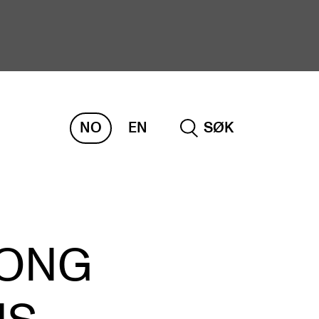
NO
EN
SØK
ORSKNING
ERM
REMAH
rdART
SONG
osjekter
blikasjoner