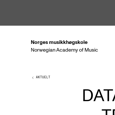
hjem
Norges
musikkhøgskole
Norwegian Academy
of Music
STUDIER
Alle studier
Bachelor
AKTUELT
Master
DAT
Doktorgrad
Årsstudium og videreutdanning