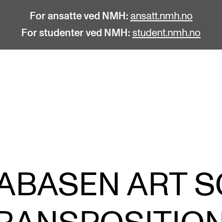
For ansatte ved NMH:
ansatt.nmh.no
For studenter ved NMH:
student.nmh.no
STUDENTLIV
F
Søknad og opptak
C
Biblioteket
C
Fagmiljøer
No
ABASEN ART 
Salane våre
Pr
Studentutvalet SUT (student.nmh.no)
Pu