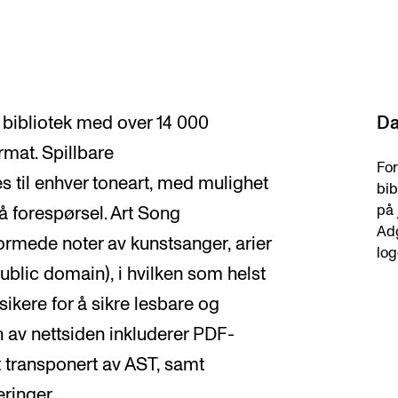
t bibliotek med over 14 000
Da
rmat. Spillbare
For
s til enhver toneart, med mulighet
bib
på 
på forespørsel. Art Song
Adg
formede noter av kunstsanger, arier
log
(public domain), i hvilken som helst
sikere for å sikre lesbare og
en av nettsiden inkluderer PDF-
tt transponert av AST, samt
ringer.