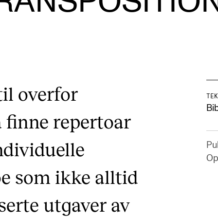
RANSPOSITIO
AKTUELT
I
il overfor
TEK
Arrangementer og konserter
Om
Bib
 finne repertoar
Nyheter og historier
Ko
Ledige stillinger
Fi
ndividuelle
Pub
Fo
Op
 som ikke alltid
serte utgaver av