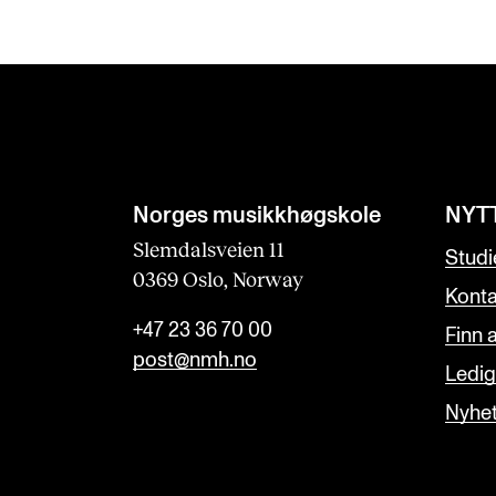
Norges musikk­høgskole
NYT
Slemdalsveien 11
Studi
0369 Oslo, Norway
Konta
+47 23 36 70 00
Finn 
post@nmh.no
Ledige
Nyhe