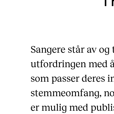
T
Etterutdanning og kurs
Talentutvikling
INTERNASJONALT
Sangere står av og t
Utveksling
utfordringen med å
Internasjonal strategi
Samarbeidsprosjekter
som passer deres i
Nettverk
stemmeomfang, noe
IN.TUNE
er mulig med publi