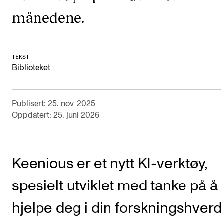
månedene.
Arrangementer og konserter
Nyheter og historier
Ledige stillinger
TEKST
Biblioteket
INFO
Om Norges musikkhøgskole
Publisert: 25. nov. 2025
Oppdatert: 25. juni 2026
Kontakt oss
Finn ansatte
For ansatte og studenter
Keenious er et nytt KI-verktøy,
spesielt utviklet med tanke på å
hjelpe deg i din forskningshver