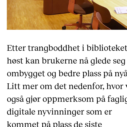
CREMAH
NordART
Prosjekter
Publikasjoner
Etter trangboddhet i biblioteket
INTERNASJONALT
høst kan brukerne nå glede seg 
Utveksling
ombygget og bedre plass på nyå
Internasjonal strategi
Litt mer om det nedenfor, hvor 
Samarbeidsprosjekter
Nettverk
også gjør oppmerksom på fagli
IN.TUNE
digitale nyvinninger som er
kommet på plass de siste
AKTUELT