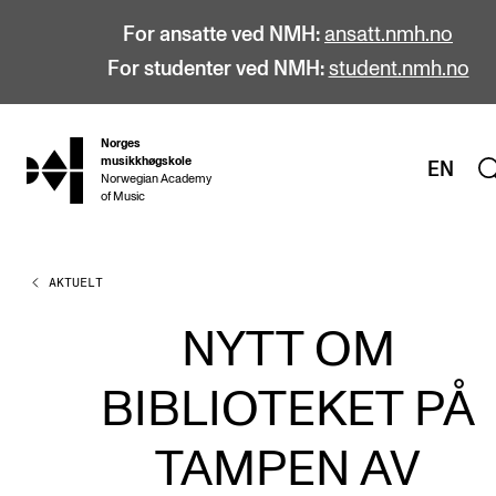
For ansatte ved NMH:
ansatt.nmh.no
For studenter ved NMH:
student.nmh.no
Norges
hjem
musikkhøgskole
EN
Norwegian Academy
of Music
AKTUELT
STUDIER
Alle studier
NYTT OM
Bachelor
BIBLIOTEKET PÅ
Master
Doktorgrad
TAMPEN AV
Årsstudium og videreutdanning