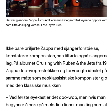
Det var gjennom Zappa Åsmund Perssønn Ødegaard fikk øynene opp for kom
som Stravinskij og Varèse. Foto: Kyrre Lien.
Ikke bare briljerte Zappa med sjangerforståelse,
konstaterer komponisten, han tilførte også sjangerne
lag. På albumet Cruising with Ruben & the Jets fra 19
Zappa doo-wop-estetikken og forvrengte idealet på
samme måte som neoklassisistiske komponister gj
med den klassiske musikken.
– Ved første øyekast er det doo-wop, men hvis man
begynner å høre på melodien finner man ting som al