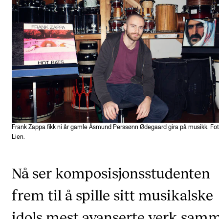
Etterutdanning og kurs
Talentutvikling
STUDENTLIV
Søknad og opptak
Biblioteket
Fagmiljøer
Frank Zappa fikk ni år gamle Åsmund Perssønn Ødegaard gira på musikk. Fot
Salane våre
Lien.
Studentutvalet SUT (student.nmh.no)
Nå ser komposisjonsstudenten
FORSKNING
frem til å spille sitt musikalske
CERM
idols mest avanserte verk sam