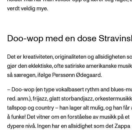
verdt veldig mye.
Doo-wop med en dose Stravinsk
Det er kreativiteten, originaliteten og allsidigheten 
gjør den eklektiske, ofte satiriske amerikanske musi
så særegen, ifølge Perssønn Ødegaard.
– Doo-wop (en type vokalbasert rythm and blues-mu
red. anm.), frijazz, glatt storbandjazz, orkestermusikk
tallspop og country – han lager alt mulig, og han får al
å funke! Det vitner om en forståelse av musikk på et
dypere nivå. Ingen har en allsidighet som det Zappa