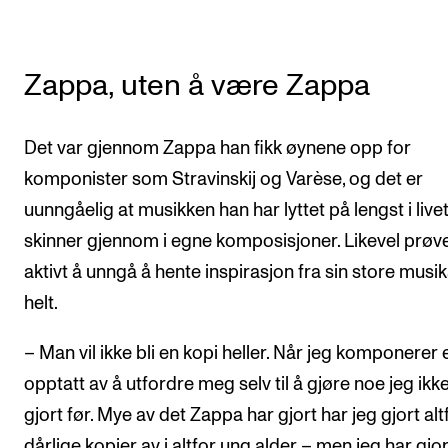
Zappa, uten å være Zappa
Det var gjennom Zappa han fikk øynene opp for
komponister som Stravinskij og Varèse, og det er
uunngåelig at musikken han har lyttet på lengst i livet
skinner gjennom i egne komposisjoner. Likevel prøv
aktivt å unngå å hente inspirasjon fra sin store musi
helt.
– Man vil ikke bli en kopi heller. Når jeg komponerer 
opptatt av å utfordre meg selv til å gjøre noe jeg ikk
gjort før. Mye av det Zappa har gjort har jeg gjort alt
dårlige kopier av i altfor ung alder – men jeg har gjor