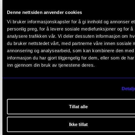
sin plass at NMHs sinfonietta arrangerer en konsert t
ære for Zappa tirsdag 29. oktober.
Denne nettsiden anvender cookies
Vi bruker informasjonskapsler for å gi innhold og annonser et
personlig preg, for å levere sosiale mediefunksjoner og for å
analysere trafikken vår. Vi deler dessuten informasjon om h
du bruker nettstedet vårt, med partnerne våre innen sosiale 
I kjent Zappa-stil er
annonsering og analysearbeid, som kan kombinere den med
informasjon du har gjort tilgjengelig for dem, eller som de ha
referansene mange og
inn gjennom din bruk av tjenestene deres.
spredte – fra Peter og ulv
Detalj
via 70-talls rockeoperaer t
Tillat alle
Herbie Hancock og
Gladiatorenes inntogsmars
Ikke tillat