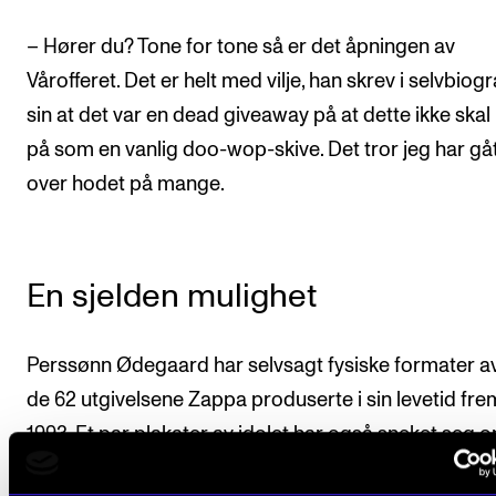
– Hører du? Tone for tone så er det åpningen av
Vårofferet. Det er helt med vilje, han skrev i selvbiogr
sin at det var en dead giveaway på at dette ikke skal
på som en vanlig doo-wop-skive. Det tror jeg har gå
over hodet på mange.
En sjelden mulighet
Perssønn Ødegaard har selvsagt fysiske formater av
de 62 utgivelsene Zappa produserte i sin levetid frem
1993. Et par plakater av idolet har også sneket seg 
veggen hjemme, og som blodfan synes han det er he