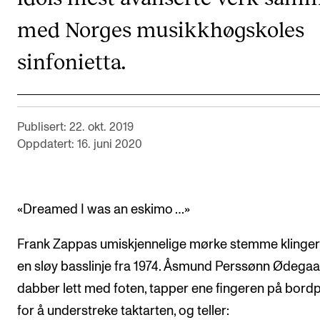
CREMAH
med Norges musikkhøgskoles
NordART
sinfonietta.
Prosjekter
Publikasjoner
Publisert: 22. okt. 2019
INTERNASJONALT
Oppdatert: 16. juni 2020
Utveksling
Internasjonal strategi
«Dreamed I was an eskimo …»
Samarbeidsprosjekter
Nettverk
Frank Zappas umiskjennelige mørke stemme klinger
IN.TUNE
en sløy basslinje fra 1974. Åsmund Perssønn Ødega
dabber lett med foten, tapper ene fingeren på bord
for å understreke taktarten, og teller:
AKTUELT