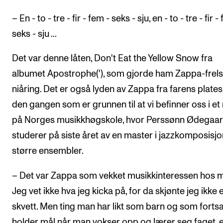
Arrangementer og konserter
– En - to - tre - fir - fem - seks - sju, en - to - tre - fir -
Nyheter og historier
seks - sju ...
Ledige stillinger
Det var denne låten, Don't Eat the Yellow Snow fra
albumet Apostrophe('), som gjorde ham Zappa-frel
INFO
niåring. Det er også lyden av Zappa fra farens platesp
Om Norges musikkhøgskole
den gangen som er grunnen til at vi befinner oss i et
på Norges musikkhøgskole, hvor Perssønn Ødegaa
Kontakt oss
studerer på siste året av en master i jazzkomposisjo
Finn ansatte
større ensembler.
For ansatte og studenter
– Det var Zappa som vekket musikkinteressen hos 
Jeg vet ikke hva jeg kicka på, for da skjønte jeg ikke 
skvett. Men ting man har likt som barn og som fortsa
holder mål når man vokser opp og lærer seg faget, 