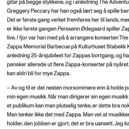
gitar på begge stykkene, og i anledning The Adventu
Greggery Peccary har han også lært seg å spille ban
Det er første gang verket fremføres her til lands, me
er ikke første gangen Perssønn Ødegaard spiller Z
live. I fjor var han med på å arrangere konserten The
Zappa Memorial Barbecue på Kulturhuset Stabekk K
anledning 25-årsjubileet for Zappas bortgang, og h
pønsker allerede ut flere Zappa-konserter på nyåret
kan aldri bli for mye Zappa.
– Av og til er det nesten morsommere enn å holde 
min egen musikk. Når man dirigerer sin egen musikk
et publikum kan man plutselig tenke, er dette bra no
Man tenker ikke det med Zappa. Man vet at musikke
holder, den jobben er gjort, det er bra uansett. Jeg k