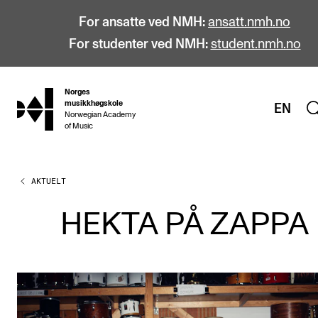
For ansatte ved NMH:
ansatt.nmh.no
For studenter ved NMH:
student.nmh.no
Norges
hjem
musikkhøgskole
EN
Norwegian Academy
of Music
AKTUELT
STUDIER
Alle studier
HEKTA PÅ ZAPPA
Bachelor
Master
Doktorgrad
Årsstudium og videreutdanning