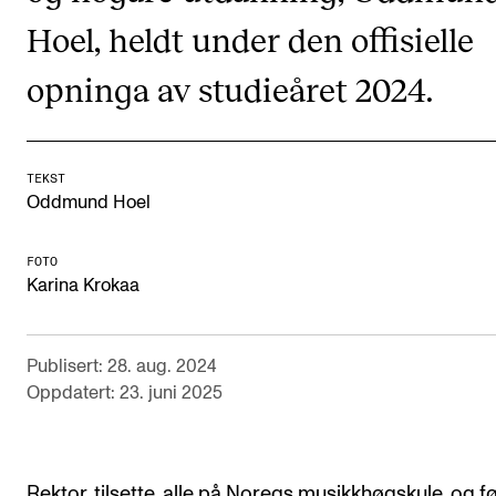
CREMAH
Hoel, heldt under den offisielle
NordART
opninga av studieåret 2024.
Prosjekter
Publikasjoner
TEKST
Oddmund Hoel
INTERNASJONALT
Utveksling
FOTO
Karina Krokaa
Internasjonal strategi
Samarbeidsprosjekter
Publisert: 28. aug. 2024
Nettverk
Oppdatert: 23. juni 2025
IN.TUNE
AKTUELT
Rektor, tilsette, alle på Noregs musikkhøgskule, og f