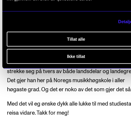
åleine. Så ver ein ven, engasjer deg i noko du trur på
kan vere eit band, men det kan òg vere eit innebandy
eller ein ideell organisasjon som kjempar for ein bet
Detalj
verd. For å låne orda til vår kjære, og dessverre avd
folkerådgjevar, Per Fugelli: «Ikke vær et ettall på jord
Tillat alle
deg om flokken din.»
Ikke tillat
Nokre gonger kan flokken vere liten, men han kan òg
strekke seg på tvers av både landsdelar og landegre
Det gjer han her på Noregs musikkhøgskole i aller
høgaste grad. Og det er noko av det som gjer det så 
Med det vil eg ønske dykk alle lukke til med studiest
reisa vidare. Takk for meg!