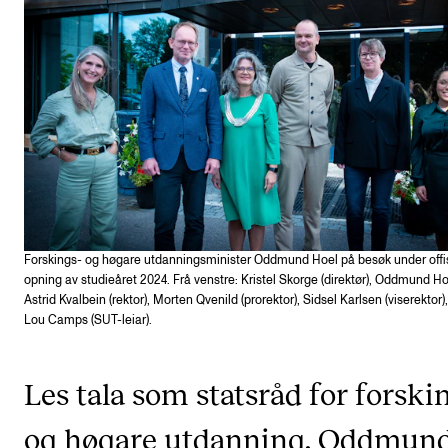
Etterutdanning og kurs
Talentutvikling
STUDENTLIV
Søknad og opptak
Biblioteket
Fagmiljøer
Forskings- og høgare utdanningsminister Oddmund Hoel på besøk under offis
Salane våre
opning av studieåret 2024. Frå venstre: Kristel Skorge (direktør), Oddmund Ho
Astrid Kvalbein (rektor), Morten Qvenild (prorektor), Sidsel Karlsen (viserektor)
Studentutvalet SUT (student.nmh.no)
Lou Camps (SUT-leiar).
Les tala som statsråd for forski
FORSKNING
CERM
og høgare utdanning, Oddmun