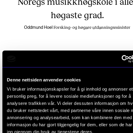
Noregs musikkhøgskole i alle
høgaste grad.
Forsking- og høgare utdanningsminister
Oddmund Hoel
Kjære alle saman, fellesskap er noko vi treng gjenn
heile livet – ikkje minst som student.
Denne nettsiden anvender cookies
For det å vere student, det kan vere heilt fantastisk 
Vi bruker informasjonskapsler for å gi innhold og annonser et
det kan òg vere tøft. Mange flyttar heimanfrå for før
personlig preg, for å levere sosiale mediefunksjoner og for å
gong, og skal bygge eit eiget liv. Kanskje må du bruke 
analysere trafikken vår. Vi deler dessuten informasjon om h
du bruker nettstedet vårt, med partnerne våre innen sosiale 
tid på å finne din veg. Men eg lovar deg, det er verd
annonsering og analysearbeid, som kan kombinere den med
informasjon du har gjort tilgjengelig for dem, eller som de ha
Ein annan ting eg kan love deg, er at du ikkje kan gjer
inn gjennom din bruk av tjenestene deres.