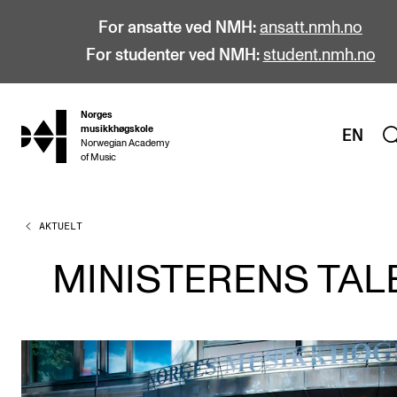
For ansatte ved NMH:
ansatt.nmh.no
For studenter ved NMH:
student.nmh.no
Norges
hjem
musikkhøgskole
EN
Norwegian Academy
of Music
AKTUELT
STUDIER
Alle studier
MINISTERENS TAL
Bachelor
Master
Doktorgrad
Årsstudium og videreutdanning