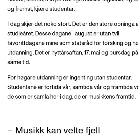
og fremst, kjære studentar.
Arrangementer og konserter
Nyheter og historier
I dag skjer det noko stort. Det er den store opninga 
Ledige stillinger
studieåret. Desse dagane i august er utan tvil
favorittdagane mine som statsråd for forsking og h
utdanning. Det er nyttårsaftan, 17. mai og bursdag p
INFO
same tid.
Om Norges musikkhøgskole
Kontakt oss
For høgare utdanning er ingenting utan studentar.
Finn ansatte
Studentane er fortida vår, samtida vår og framtida v
de som er samla her i dag, de er musikkens framtid.
For ansatte og studenter
– Musikk kan velte fjell