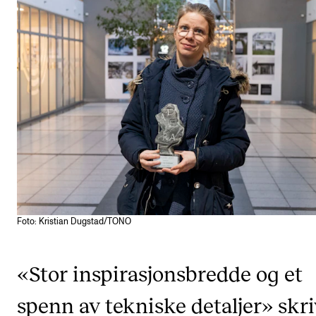
Etterutdanning og kurs
Talentutvikling
STUDENTLIV
Søknad og opptak
Biblioteket
Fagmiljøer
Salane våre
Foto: Kristian Dugstad/TONO
Studentutvalet SUT (student.nmh.no)
«Stor inspirasjonsbredde og et
FORSKNING
spenn av tekniske detaljer» skri
CERM