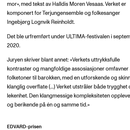
mor», med tekst av Halldis Moren Vesaas. Verket er
Arrangementer og konserter
komponert for Terjungensemble og folkesanger
Nyheter og historier
Ingebjørg Lognvik Reinholdt.
Ledige stillinger
Det ble urfremført under ULTIMA-festivalen i septe
2020.
INFO
Juryen skriver blant annet: «Verkets uttrykksfulle
Om Norges musikkhøgskole
kontraster og mangfoldige assosiasjoner omfavner a
Kontakt oss
folketoner til barokken, med en utforskende og ski
Finn ansatte
klanglig overflate (...) Verket utstråler både trygghet
For ansatte og studenter
lekenhet. Den klangmessige kompleksiteten oppleves
og berikende på én og samme tid.»
EDVARD-prisen