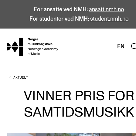
For ansatte ved NMH:
ansatt.nmh.no
For studenter ved NMH:
student.nmh.no
Norges
hjem
musikkhøgskole
EN
Norwegian Academy
of Music
AKTUELT
STUDIER
Alle studier
VINNER PRIS FOR
Bachelor
SAMTIDSMUSIKK
Master
Doktorgrad
Årsstudium og videreutdanning