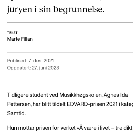
CREMAH
juryen i sin begrunnelse.
NordART
Prosjekter
TEKST
Publikasjoner
Marte Fillan
INTERNASJONALT
Publisert: 7. des. 2021
Utveksling
Oppdatert: 27. juni 2023
Internasjonal strategi
Samarbeidsprosjekter
Tidligere student ved Musikkhøgskolen, Agnes Ida
Nettverk
Pettersen, har blitt tildelt EDVARD-prisen 2021 i kat
IN.TUNE
Samtid.
Hun mottar prisen for verket «Å være i livet – tre dikt 
AKTUELT