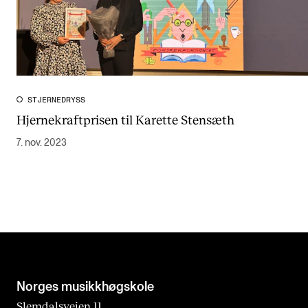
STJERNEDRYSS
Hjernekraftprisen til Karette Stensæth
7. nov. 2023
Norges musikk­høgskole
Slemdalsveien 11