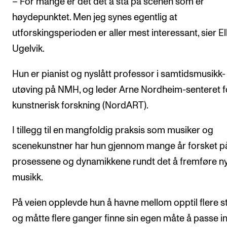
– For mange er det det å stå på scenen som er
Arrangementer og konserter
høydepunktet. Men jeg synes egentlig at
utforskingsperioden er aller mest interessant, sier El
Nyheter og historier
Ugelvik.
Ledige stillinger
Hun er pianist og nyslått professor i samtidsmusikk-
INFO
utøving på NMH, og leder Arne Nordheim-senteret f
kunstnerisk forskning (NordART).
Om Norges musikkhøgskole
Kontakt oss
I tillegg til en mangfoldig praksis som musiker og
Finn ansatte
scenekunstner har hun gjennom mange år forsket p
For ansatte og studenter
prosessene og dynamikkene rundt det å fremføre n
musikk.
På veien opplevde hun å havne mellom opptil flere st
og måtte flere ganger finne sin egen måte å passe in