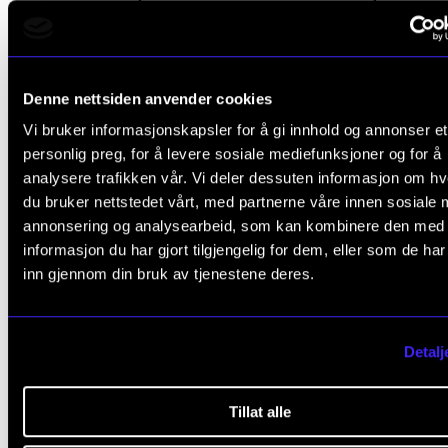
Men som også ble et første møte med det å
være
musiker:
Einar Røttingen, nå professor ved Universitetet i Ber
Denne nettsiden anvender cookies
Vi bruker informasjonskapsler for å gi innhold og annonser et
– Han var ganske ung, så han kom litt nærmere, for j
personlig preg, for å levere sosiale mediefunksjoner og for å
hadde hatt lærere som var en del eldre. Og så var det
analysere trafikken vår. Vi deler dessuten informasjon om h
å høre på når han spilte sjøl, for han var så rå, fortell
du bruker nettstedet vårt, med partnerne våre innen sosiale 
annonsering og analysearbeid, som kan kombinere den med
Ellen.
informasjon du har gjort tilgjengelig for dem, eller som de ha
inn gjennom din bruk av tjenestene deres.
– Det var litt nytt, at det gikk an å være musiker. Inge
familie har drevet med det profesjonelt på noe vis.
Detalj
I tillegg til nye impulser fra læreren oppdaget Ellen 
musikk sammen med storesøster Ingrid. Hun som
Tillat alle
(muligens) hadde smurt syltetøy på tangentene i ung