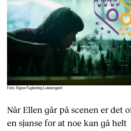
Etterutdanning og kurs
Talentutvikling
STUDENTLIV
Søknad og opptak
Biblioteket
Fagmiljøer
Salane våre
Foto: Signe Fuglesteg Luksengard
Studentutvalet SUT (student.nmh.no)
Når Ellen går på scenen er det o
FORSKNING
en sjanse for at noe kan gå helt
CERM