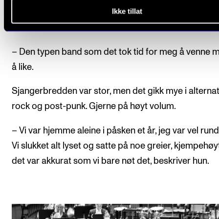
Ikke tillat
– Hun tok med masse nytt inn. Noe av det var utrolig 
ler Ellen.
– Den typen band som det tok tid for meg å venne me
å like.
Sjangerbredden var stor, men det gikk mye i alternat
rock og post-punk. Gjerne på høyt volum.
– Vi var hjemme aleine i påsken et år, jeg var vel rundt
Vi slukket alt lyset og satte på noe greier, kjempehøy
det var akkurat som vi bare nøt det, beskriver hun.