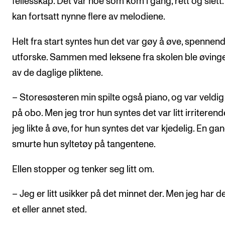
fellesskap. Det var noe som kom i gang, rett og slett.
kan fortsatt nynne flere av melodiene.
Helt fra start syntes hun det var gøy å øve, spennen
utforske. Sammen med leksene fra skolen ble øving
av de daglige pliktene.
– Storesøsteren min spilte også piano, og var veldi
på obo. Men jeg tror hun syntes det var litt irriterend
jeg likte å øve, for hun syntes det var kjedelig. En ga
smurte hun syltetøy på tangentene.
Ellen stopper og tenker seg litt om.
– Jeg er litt usikker på det minnet der. Men jeg har de
et eller annet sted.