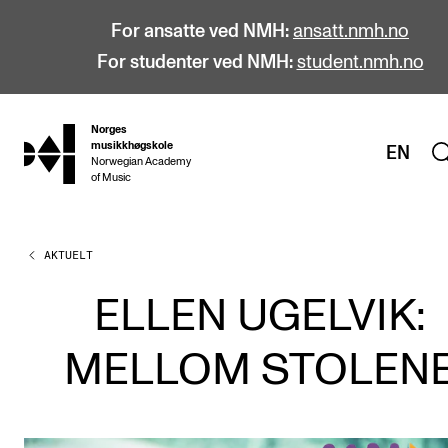
For ansatte ved NMH:
ansatt.nmh.no
For studenter ved NMH:
student.nmh.no
Norges
hjem
musikkhøgskole
EN
Norwegian Academy
of Music
AKTUELT
STUDIER
Alle studier
ELLEN UGELVIK:
Bachelor
MELLOM STOLEN
Master
Doktorgrad
Årsstudium og videreutdanning