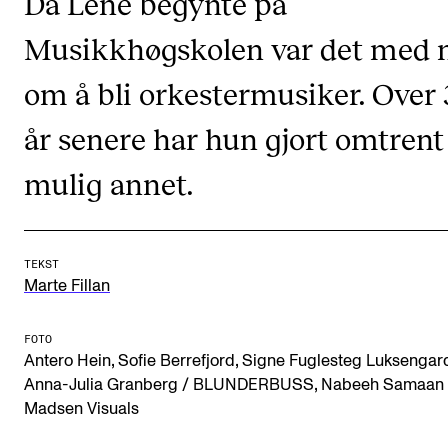
Da Lene begynte på
CREMAH
Musikkhøgskolen var det med 
NordART
om å bli orkestermusiker. Over
Prosjekter
Publikasjoner
år senere har hun gjort omtrent 
mulig annet.
INTERNASJONALT
Utveksling
Internasjonal strategi
TEKST
Marte Fillan
Samarbeidsprosjekter
Nettverk
FOTO
,
,
Antero Hein
Sofie Berrefjord
Signe Fuglesteg Luksengar
IN.TUNE
,
Anna-Julia Granberg / BLUNDERBUSS
Nabeeh Samaan 
Madsen Visuals
AKTUELT