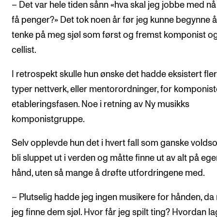
– Det var hele tiden sånn «hva skal jeg jobbe med nå 
få penger?» Det tok noen år før jeg kunne begynne å
tenke på meg sjøl som først og fremst komponist o
cellist.
I retrospekt skulle hun ønske det hadde eksistert fle
typer nettverk, eller mentorordninger, for komponiste
etableringsfasen. Noe i retning av Ny musikks
komponistgruppe.
Selv opplevde hun det i hvert fall som ganske volds
bli sluppet ut i verden og måtte finne ut av alt på eg
hånd, uten så mange å drøfte utfordringene med.
– Plutselig hadde jeg ingen musikere for hånden, da
jeg finne dem sjøl. Hvor får jeg spilt ting? Hvordan l