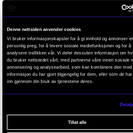
Denne nettsiden anvender cookies
De hellige
Vi bruker informasjonskapsler for å gi innhold og annonser et
personlig preg, for å levere sosiale mediefunksjoner og for å
Mer om samtidsmusikken senere.
analysere trafikken vår. Vi deler dessuten informasjon om h
du bruker nettstedet vårt, med partnerne våre innen sosiale 
Allerede da hun startet med piano i seks-årsalderen
annonsering og analysearbeid, som kan kombinere den med
informasjon du har gjort tilgjengelig for dem, eller som de ha
hadde Lene begynt å komponere sine egne ting. Og
inn gjennom din bruk av tjenestene deres.
fortsatte hun med, også inn i studietiden.
Likevel falt det henne ikke inn å sikte mot å bli kompo
Detalj
– Alle komponister jeg visste om hadde enten veldi
Tillat alle
hår på hodet eller veldig mye hår i ansiktet, forklarer
med en latter.