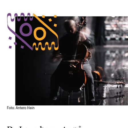
Etterutdanning og kurs
Talentutvikling
STUDENTLIV
Søknad og opptak
Biblioteket
Fagmiljøer
Salane våre
Studentutvalet SUT (student.nmh.no)
Foto: Antero Hein
FORSKNING
CERM