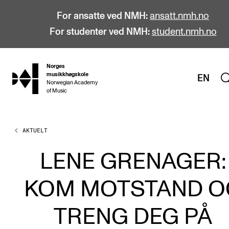
For ansatte ved NMH:
ansatt.nmh.no
For studenter ved NMH:
student.nmh.no
Norges
hjem
musikkhøgskole
EN
Norwegian Academy
of Music
AKTUELT
STUDIER
Alle studier
LENE GRENAGER:
Bachelor
KOM MOTSTAND O
Master
Doktorgrad
TRENG DEG PÅ
Årsstudium og videreutdanning