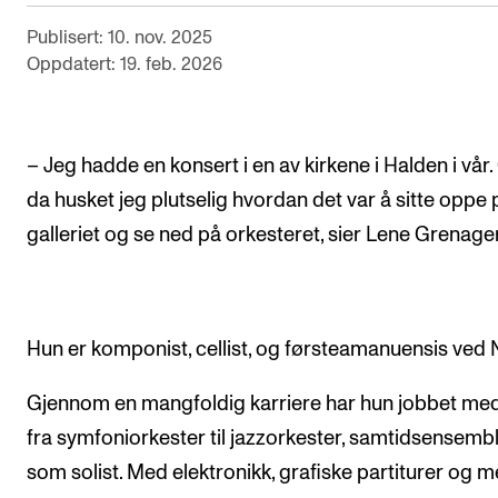
Arrangementer og konserter
Publisert: 10. nov. 2025
Oppdatert: 19. feb. 2026
Nyheter og historier
Ledige stillinger
– Jeg hadde en konsert i en av kirkene i Halden i vår
INFO
da husket jeg plutselig hvordan det var å sitte oppe 
Om Norges musikkhøgskole
galleriet og se ned på orkesteret, sier Lene Grenager
Kontakt oss
Finn ansatte
Hun er komponist, cellist, og førsteamanuensis ved
For ansatte og studenter
Gjennom en mangfoldig karriere har hun jobbet med
fra symfoniorkester til jazzorkester, samtidsensembl
som solist. Med elektronikk, grafiske partiturer og m