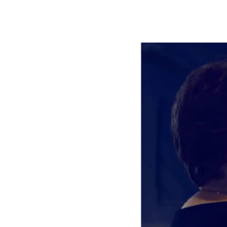
Etterutdanning og kurs
Talentutvikling
INTERNASJONALT
Utveksling
Internasjonal strategi
Samarbeidsprosjekter
Nettverk
IN.TUNE