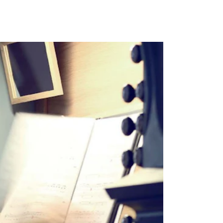
NFO
 Norges musikkhøgskole
ntakt oss
nn ansatte
r ansatte og studenter