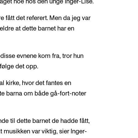
get noe hos den unge Inger-Lise.
e fått det referert. Men da jeg var
eldre at dette barnet har en
 disse evnene kom fra, tror hun
 følge det opp.
l kirke, hvor det fantes en
rte barna om både gå-fort-noter
e til dette barnet de hadde fått,
 musikken var viktig, sier Inger-