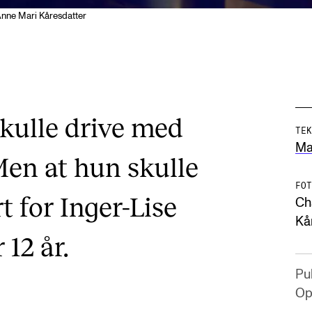
 Anne Mari Kåresdatter
kulle drive med
TEK
Mar
Men at hun skulle
FOT
rt for Inger-Lise
Ch
Kå
 12 år.
Pub
Op