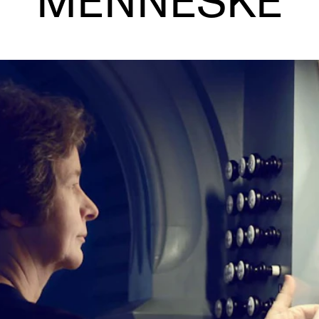
MENNESKE
AKTUELT
I
Arrangementer og konserter
Om
Nyheter og historier
Ko
Ledige stillinger
Fi
Fo