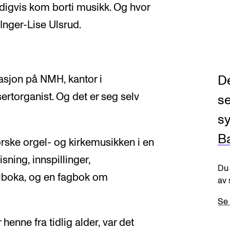
ldigvis kom borti musikk. Og hvor
 Inger-Lise Ulsrud.
De
asjon på NMH, kantor i
rtorganist. Og det er seg selv
se
sy
B
rske orgel- og kirkemusikken i en
ning, innspillinger,
Du 
lboka, og en fagbok om
av 
Se 
henne fra tidlig alder, var det