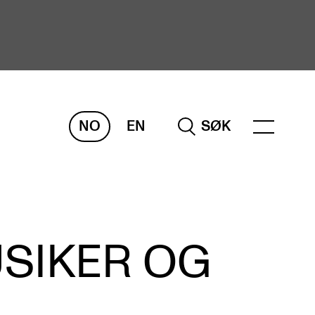
NO
EN
SØK
ORSKNING
ERM
REMAH
rdART
USIKER OG
osjekter
blikasjoner