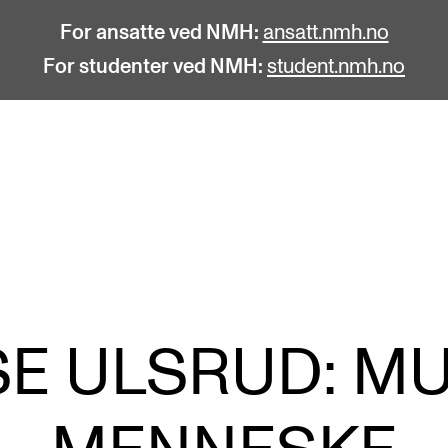
For ansatte ved NMH:
ansatt.nmh.no
For studenter ved NMH:
student.nmh.no
STUDENTLIV
F
Søknad og opptak
C
Biblioteket
C
Fagmiljøer
No
SE ULSRUD: M
Salane våre
Pr
Studentutvalet SUT (student.nmh.no)
Pu