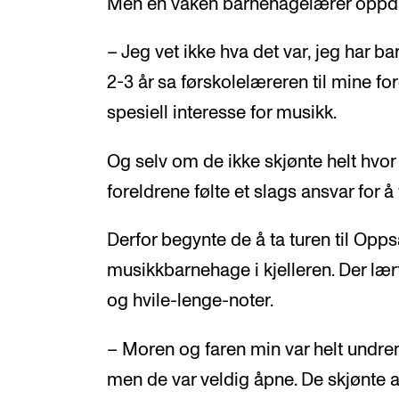
Men en våken barnehagelærer oppda
– Jeg vet ikke hva det var, jeg har bar
2-3 år sa førskolelæreren til mine for
spesiell interesse for musikk.
Og selv om de ikke skjønte helt hvor
foreldrene følte et slags ansvar for å
Derfor begynte de å ta turen til Oppsa
musikkbarnehage i kjelleren. Der læ
og hvile-lenge-noter.
– Moren og faren min var helt undrend
men de var veldig åpne. De skjønte at