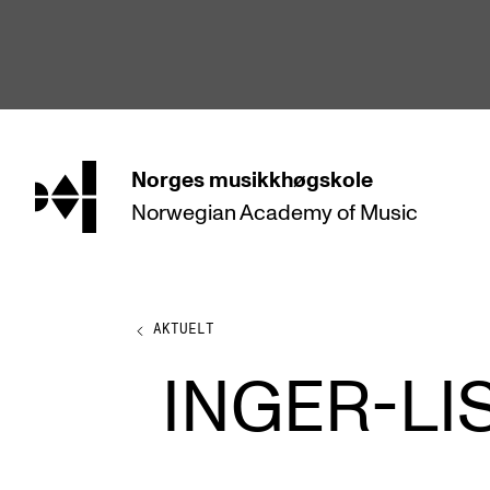
hjem
Norges
musikkhøgskole
Norwegian Academy
of Music
STUDIER
Alle studier
Bachelor
AKTUELT
Master
INGER-LI
Doktorgrad
Årsstudium og videreutdanning