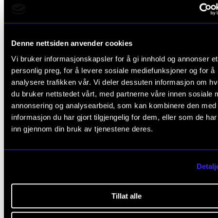
Vi håper du tar deg tid til å la
Denne nettsiden anvender cookies
ned appen, lytte litt og gjerne 
Vi bruker informasjonskapsler for å gi innhold og annonser et
dine betraktninger – ditt
personlig preg, for å levere sosiale mediefunksjoner og for å
analysere trafikken vår. Vi deler dessuten informasjon om h
personlige «ytre og indre blikk
du bruker nettstedet vårt, med partnerne våre innen sosiale 
annonsering og analysearbeid, som kan kombinere den med
via stemmeseddelen du finner
informasjon du har gjort tilgjengelig for dem, eller som de ha
inn gjennom din bruk av tjenestene deres.
bordet ved stemmeurnen.
Dillan
Lisa
Detalj
Tillat alle
Prosjekt om hvordan