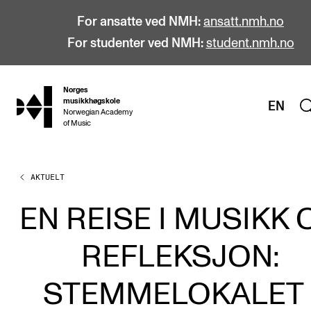
For ansatte ved NMH:
ansatt.nmh.no
For studenter ved NMH:
student.nmh.no
Norges
hjem
musikkhøgskole
EN
Norwegian Academy
of Music
AKTUELT
STUDIER
Alle studier
EN REISE I MUSIKK 
Bachelor
REFLEKSJON:
Master
Doktorgrad
STEMMELOKALET 
Årsstudium og videreutdanning