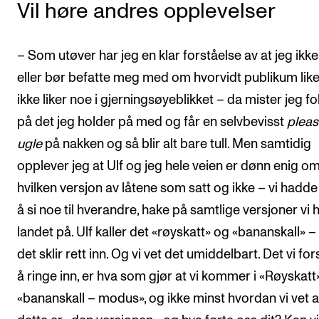
Vil høre andres opplevelser
– Som utøver har jeg en klar forståelse av at jeg ikk
eller bør befatte meg med om hvorvidt publikum liker
ikke liker noe i gjerningsøyeblikket – da mister jeg f
på det jeg holder på med og får en selvbevisst
pleas
ugle
på nakken og så blir alt bare tull. Men samtidig
opplever jeg at Ulf og jeg hele veien er dønn enig o
hvilken versjon av låtene som satt og ikke – vi hadde
å si noe til hverandre, hake på samtlige versjoner vi 
landet på. Ulf kaller det «røyskatt» og «bananskall» –
det sklir rett inn. Og vi vet det umiddelbart. Det vi fo
å ringe inn, er hva som gjør at vi kommer i «Røyskatt
«bananskall – modus», og ikke minst hvordan vi vet a