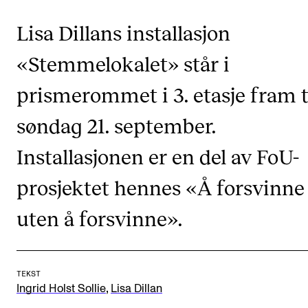
CREMAH
Lisa Dillans installasjon
NordART
«Stemmelokalet» står i
Prosjekter
Publikasjoner
prismerommet i 3. etasje fram t
søndag 21. september.
INTERNASJONALT
Installasjonen er en del av FoU-
Utveksling
prosjektet hennes «Å forsvinne
Internasjonal strategi
Samarbeidsprosjekter
uten å forsvinne».
Nettverk
IN.TUNE
TEKST
,
Ingrid Holst Sollie
Lisa Dillan
AKTUELT