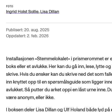
FOTO
Arrangementer og konserter
,
Ingrid Holst Sollie
Lisa Dillan
Nyheter og historier
Ledige stillinger
Publisert: 20. aug. 2025
Oppdatert: 2. feb. 2026
INFO
Om Norges musikkhøgskole
Installasjonen «Stemmelokalet» i prismerommet er 
Kontakt oss
boks eller et avlukke. Her kan du gå inn, lese, lytte og
Finn ansatte
skrive. Hvis du ønsker kan du skrive ned det som fall
For ansatte og studenter
inn knyttet opp til en spørsmålsguide som ligger inne
avlukket. Så putter du arket oppi en låst urne inne. D
være anonym, eller ikke.
I boksen deler Lisa Dillan og Ulf Holand både lyd på 