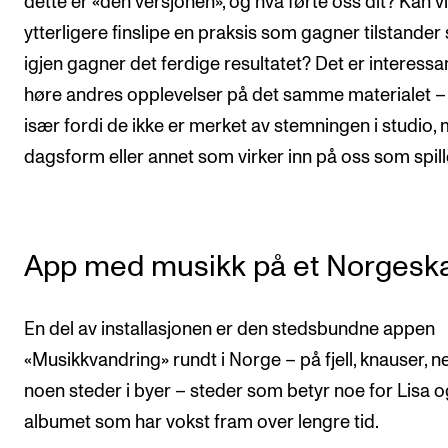
dette er «den versjonen», og hva førte oss dit? Kan vi
ytterligere finslipe en praksis som gagner tilstande
igjen gagner det ferdige resultatet? Det er interessa
høre andres opplevelser på det samme materialet –
især fordi de ikke er merket av stemningen i studio, 
dagsform eller annet som virker inn på oss som spill
App med musikk på et Norgeska
En del av installasjonen er den stedsbundne appen
«Musikkvandring» rundt i Norge – på fjell, knauser, ne
noen steder i byer – steder som betyr noe for Lisa o
albumet som har vokst fram over lengre tid.