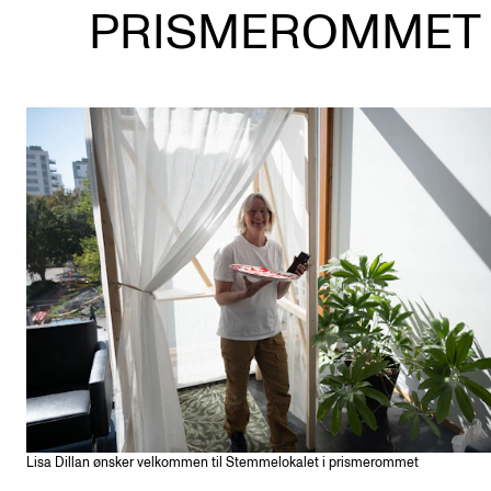
PRISMEROMMET
Etterutdanning og kurs
Talentutvikling
STUDENTLIV
Søknad og opptak
Biblioteket
Fagmiljøer
Salane våre
Studentutvalet SUT (student.nmh.no)
FORSKNING
CERM
Lisa Dillan ønsker velkommen til Stemmelokalet i prismerommet