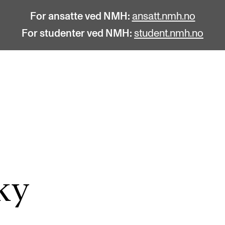
For ansatte ved NMH:
ansatt.nmh.no
For studenter ved NMH:
student.nmh.no
STUDENTLIV
F
Søknad og opptak
C
Biblioteket
C
Fagmiljøer
No
ky
Salane våre
Pr
Studentutvalet SUT (student.nmh.no)
Pu