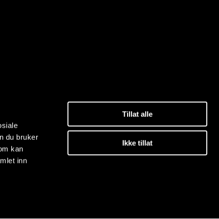
Tillat alle
osiale
n du bruker
Ikke tillat
som kan
mlet inn