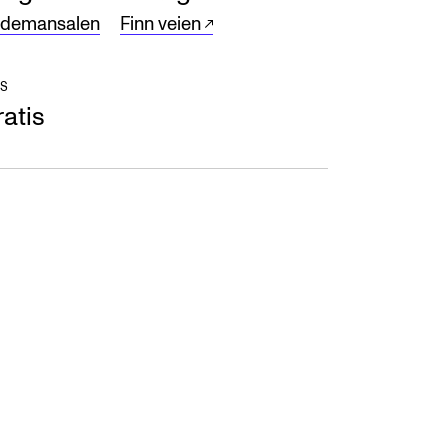
ndemansalen
Finn veien
S
atis