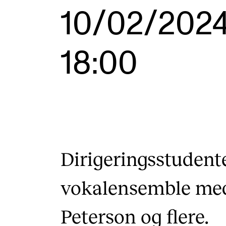
Etterutdanning og kurs
10/02/202
Talentutvikling
18:00
INTERNASJONALT
Utveksling
Internasjonal strategi
Samarbeidsprosjekter
Dirigeringsstuden
Nettverk
vokalensemble me
IN.TUNE
Peterson og flere.