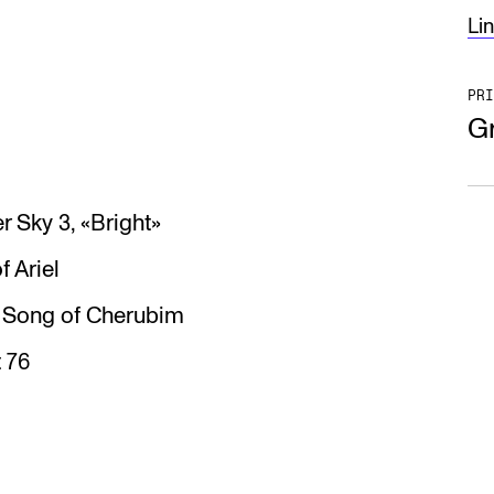
Li
PRI
Gr
r Sky 3, «Bright»
f Ariel
: Song of Cherubim
 76