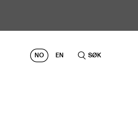
NO
EN
SØK
ORSKNING
ERM
REMAH
rdART
osjekter
blikasjoner