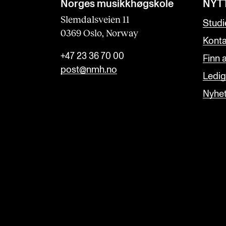
Norges musikk­høgskole
NYT
Slemdalsveien 11
Studi
0369 Oslo, Norway
Konta
+47 23 36 70 00
Finn 
post@nmh.no
Ledige
Nyhe