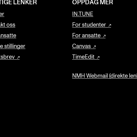
TIGE LENKER
OPPDAG MER
er
IN.TUNE
kt oss
For studenter
ansatte
For ansatte
 stillinger
Canvas
tsbrev
TimeEdit
NMH Webmail (direkte lenk