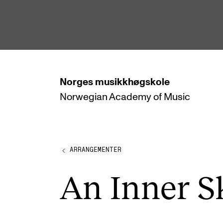
hjem
Norges
musikkhøgskole
Norwegian Academy
of Music
STUDIER
Alle studier
Bachelor
ARRANGEMENTER
Master
An Inner S
Doktorgrad
Årsstudium og videreutdanning