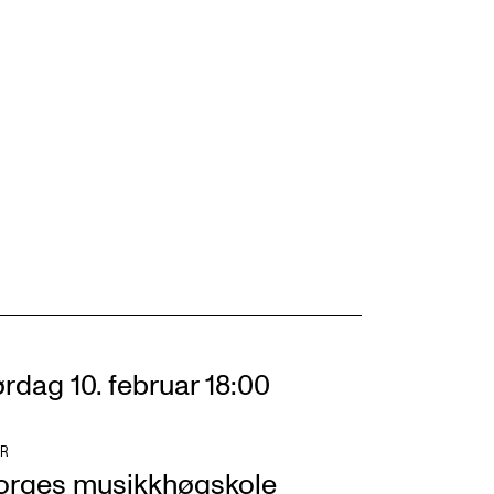
NFO
 Norges musikkhøgskole
ntakt oss
nn ansatte
r ansatte og studenter
rdag 10. februar 18:00
R
orges musikkhøgskole