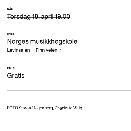
Arrangementer og konserter
NÅR
Torsdag 18. april 19:00
Nyheter og historier
Ledige stillinger
HVOR
Norges musikkhøgskole
INFO
Levinsalen
Finn veien
Om Norges musikkhøgskole
PRIS
Kontakt oss
Gratis
Finn ansatte
For ansatte og studenter
Simon Hegenberg, Charlotte Wiig
FOTO