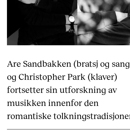
CREMAH
NordART
Prosjekter
Publikasjoner
INTERNASJONALT
Are Sandbakken (bratsj og sang
Utveksling
og Christopher Park (klaver)
Internasjonal strategi
Samarbeidsprosjekter
fortsetter sin utforskning av
Nettverk
musikken innenfor den
IN.TUNE
romantiske tolkningstradisjone
AKTUELT