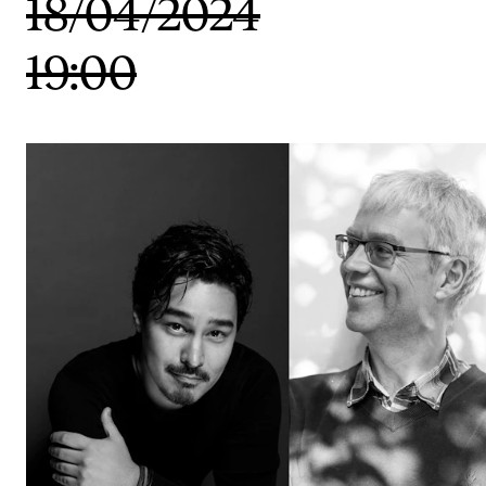
18/04/2024
Etterutdanning og kurs
19:00
Talentutvikling
STUDENTLIV
Søknad og opptak
Biblioteket
Fagmiljøer
Salane våre
Studentutvalet SUT (student.nmh.no)
FORSKNING
CERM