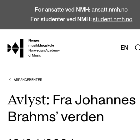
For ansatte ved NMH:
ansatt.nmh.no
For studenter ved NMH:
student.nmh.no
Norges
hjem
musikkhøgskole
EN
Norwegian Academy
of Music
ARRANGEMENTER
STUDIER
Alle studier
Avlyst:
Fra Johannes
Bachelor
Brahms’ verden
Master
Doktorgrad
Årsstudium og videreutdanning