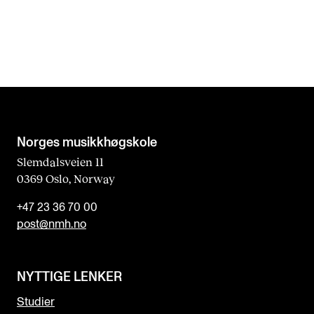
Norges musikk­høgskole
Slemdalsveien 11
0369 Oslo, Norway
+47 23 36 70 00
post@nmh.no
NYTTIGE LENKER
Studier