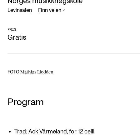
Norges musikkhøgskole
Arrangementer og konserter
Levinsalen
Finn veien
Nyheter og historier
PRIS
Ledige stillinger
Gratis
INFO
Om Norges musikkhøgskole
Mathias Liodden
FOTO
Kontakt oss
Finn ansatte
For ansatte og studenter
Program
Trad: Ack Värmeland, for 12 celli