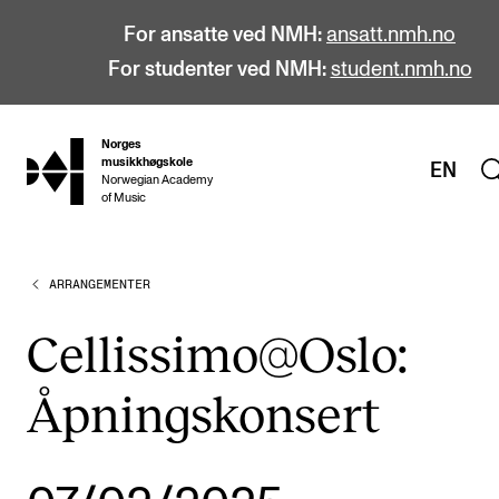
For ansatte ved NMH:
ansatt.nmh.no
For studenter ved NMH:
student.nmh.no
Norges
hjem
musikkhøgskole
EN
Norwegian Academy
of Music
ARRANGEMENTER
STUDIER
Alle studier
Cellissimo@Oslo:
Bachelor
Åpningskonsert
Master
Doktorgrad
Årsstudium og videreutdanning