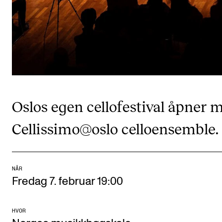
CREMAH
NordART
Prosjekter
Publikasjoner
INTERNASJONALT
Oslos egen cellofestival åpner 
Utveksling
Cellissimo@oslo celloensemble.
Internasjonal strategi
Samarbeidsprosjekter
Nettverk
NÅR
Fredag 7. februar 19:00
IN.TUNE
HVOR
AKTUELT