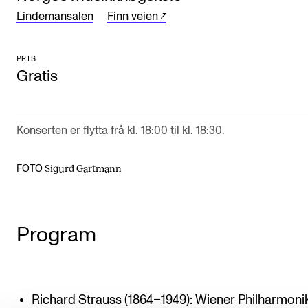
Lindemansalen
Finn veien
Arrangementer og konserter
Nyheter og historier
PRIS
Ledige stillinger
Gratis
INFO
Konserten er flytta frå kl. 18:00 til kl. 18:30.
Om Norges musikkhøgskole
Kontakt oss
Sigurd Gartmann
FOTO
Finn ansatte
For ansatte og studenter
Program
Richard Strauss (1864–1949): Wiener Philharmoni