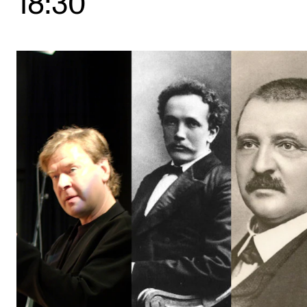
18:30
Etterutdanning og kurs
Talentutvikling
STUDENTLIV
Søknad og opptak
Biblioteket
Fagmiljøer
Salane våre
Studentutvalet SUT (student.nmh.no)
FORSKNING
CERM