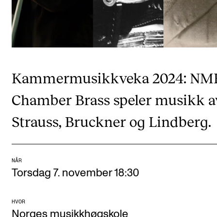
CREMAH
NordART
Prosjekter
Publikasjoner
Kammermusikkveka 2024: NM
INTERNASJONALT
Chamber Brass speler musikk a
Utveksling
Strauss, Bruckner og Lindberg.
Internasjonal strategi
Samarbeidsprosjekter
Nettverk
NÅR
Torsdag 7. november 18:30
IN.TUNE
HVOR
Norges musikkhøgskole
AKTUELT