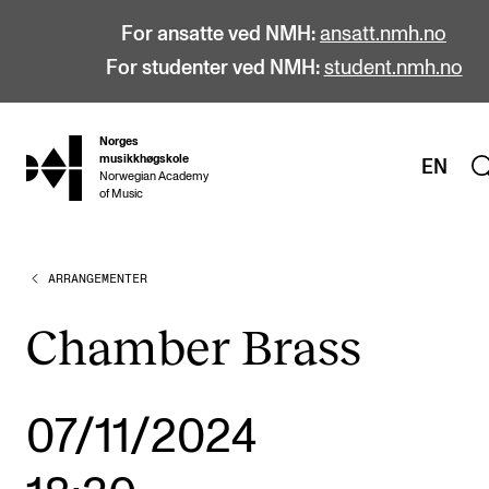
For ansatte ved NMH:
ansatt.nmh.no
For studenter ved NMH:
student.nmh.no
Norges
hjem
musikkhøgskole
EN
Norwegian Academy
of Music
ARRANGEMENTER
STUDIER
Alle studier
Chamber Brass
Bachelor
Master
07/11/2024
Doktorgrad
Årsstudium og videreutdanning