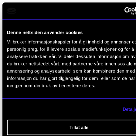
Fanfare og Festmusik der Stadt Wien
Anton Bruckner (1824– 1896): Symfoni nr. 8: Finale
Magnus Lindberg (1958–): Ottoni
Denne nettsiden anvender cookies
Vi bruker informasjonskapsler for å gi innhold og annonser et
personlig preg, for å levere sosiale mediefunksjoner og for å
analysere trafikken vår. Vi deler dessuten informasjon om h
Medverkande
du bruker nettstedet vårt, med partnerne våre innen sosiale 
annonsering og analysearbeid, som kan kombinere den med
informasjon du har gjort tilgjengelig for dem, eller som de ha
Musikkhøgskolens messingblåsarar
inn gjennom din bruk av tjenestene deres.
Jonas Bylund (dirigent)
Detalj
Tillat alle
BRUCKNER
STRAUSS