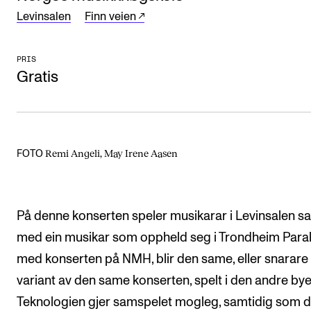
Levinsalen
Finn veien
Arrangementer og konserter
Nyheter og historier
PRIS
Ledige stillinger
Gratis
INFO
Om Norges musikkhøgskole
Remi Angeli, May Irene Aasen
FOTO
Kontakt oss
Finn ansatte
På denne konserten speler musikarar i Levinsalen 
For ansatte og studenter
med ein musikar som oppheld seg i Trondheim Parall
med konserten på NMH, blir den same, eller snarare 
variant av den same konserten, spelt i den andre bye
Teknologien gjer samspelet mogleg, samtidig som 