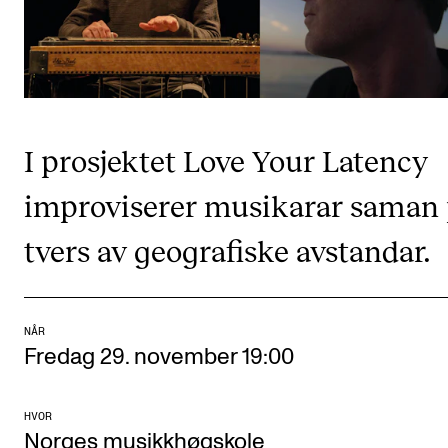
CREMAH
NordART
Prosjekter
Publikasjoner
I prosjektet Love Your Latency
INTERNASJONALT
improviserer musikarar saman
Utveksling
tvers av geografiske avstandar.
Internasjonal strategi
Samarbeidsprosjekter
Nettverk
NÅR
Fredag 29. november 19:00
IN.TUNE
HVOR
Norges musikkhøgskole
AKTUELT