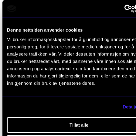
Denne nettsiden anvender cookies
Vi bruker informasjonskapsler for å gi innhold og annonser et
personlig preg, for å levere sosiale mediefunksjoner og for å
analysere trafikken vår. Vi deler dessuten informasjon om h
du bruker nettstedet vårt, med partnerne våre innen sosiale 
annonsering og analysearbeid, som kan kombinere den med
informasjon du har gjort tilgjengelig for dem, eller som de ha
SAMTIDSMUSIKK OG ELEKTRONISK MUSIKK
inn gjennom din bruk av tjenestene deres.
Ensemble LIME: Surt og kort
Lørdag 23. november 2024 18:00
Lindemansalen
Detalj
Tillat alle