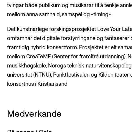
tvingar både publikum og musikarar til å tenkje annl
mellom anna samhald, samspel og «timing».
Det kunstnarlege forskingsprosjektet Love Your Lat
omfamnar dei digitale forstyrringane og fantaserer 
framtidig hybrid konsertform. Prosjektet er eit sama
mellom CreaTeME (Senter for framifrå utdanning), 
musikkhøgskole, Noregs teknisk-naturvitenskapele
universitet (NTNU), Punktfestivalen og Kilden teater 
konserthus i Kristiansand.
Medverkande