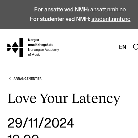
For ansatte ved NMH:
ansatt.nmh.no
For studenter ved NMH:
student.nmh.no
Norges
hjem
musikkhøgskole
EN
Norwegian Academy
of Music
ARRANGEMENTER
STUDIER
Alle studier
Love Your Latency
Bachelor
Master
29/11/2024
Doktorgrad
Årsstudium og videreutdanning