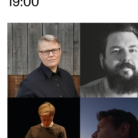
19:00
Etterutdanning og kurs
Talentutvikling
STUDENTLIV
Søknad og opptak
Biblioteket
Fagmiljøer
Salane våre
Studentutvalet SUT (student.nmh.no)
FORSKNING
CERM