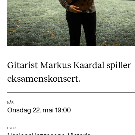
CREMAH
NordART
Prosjekter
Publikasjoner
INTERNASJONALT
Gitarist Markus Kaardal spiller
Utveksling
eksamenskonsert.
Internasjonal strategi
Samarbeidsprosjekter
Nettverk
NÅR
Onsdag 22. mai 19:00
IN.TUNE
HVOR
AKTUELT