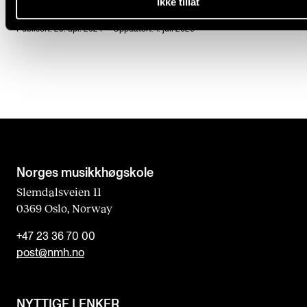
Ikke tillat
Publisert: 23. apr. 2024 — Oppdatert: 1. juli 2026
Norges musikk­høgskole
Slemdalsveien 11
0369 Oslo, Norway
+47 23 36 70 00
post@nmh.no
NYTTIGE LENKER