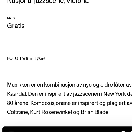
Nasjonal jazzscene, Victoria
Arrangementer og konserter
Nyheter og historier
PRIS
Gratis
Ledige stillinger
INFO
Torfinn Lysne
FOTO
Om Norges musikkhøgskole
Kontakt oss
Finn ansatte
Musikken er en kombinasjon av nye og eldre låter av
For ansatte og studenter
Kaardal. Den er inspirert av jazzscenen i New York de
80 årene. Komposisjonene er inspirert og plagiert a
Coltrane, Kurt Rosenwinkel og Brian Blade.