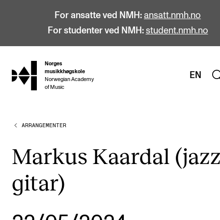
For ansatte ved NMH:
ansatt.nmh.no
For studenter ved NMH:
student.nmh.no
Norges
hjem
musikkhøgskole
EN
Norwegian Academy
of Music
ARRANGEMENTER
STUDIER
Alle studier
Markus Kaardal (jazz
Bachelor
gitar)
Master
Doktorgrad
Årsstudium og videreutdanning