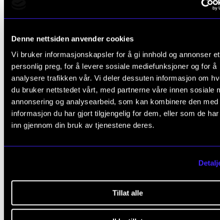
Medvirkende
Denne nettsiden anvender cookies
Markus Kaardal (gitar)
Vi bruker informasjonskapsler for å gi innhold og annonser et
personlig preg, for å levere sosiale mediefunksjoner og for å
Oskar Lindberget (saksofon)
analysere trafikken vår. Vi deler dessuten informasjon om h
du bruker nettstedet vårt, med partnerne våre innen sosiale 
Isak Brekken (piano)
annonsering og analysearbeid, som kan kombinere den med
Nichlas Gordon (kontrabass)
informasjon du har gjort tilgjengelig for dem, eller som de ha
inn gjennom din bruk av tjenestene deres.
Mattis Teigen (trommer)
Detalj
Tillat alle
JAZZ-GITAR
JAZZ-FESTIVAL