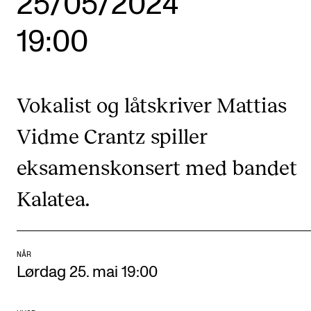
25/05/2024
Etterutdanning og kurs
19:00
Talentutvikling
STUDENTLIV
Vokalist og låtskriver Mattias
Søknad og opptak
Vidme Crantz spiller
Biblioteket
eksamenskonsert med bandet
Fagmiljøer
Kalatea.
Salane våre
Studentutvalet SUT (student.nmh.no)
NÅR
FORSKNING
Lørdag 25. mai 19:00
CERM