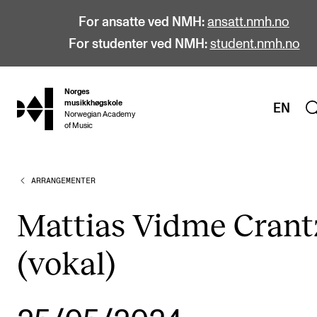
For ansatte ved NMH:
ansatt.nmh.no
For studenter ved NMH:
student.nmh.no
Norges
hjem
musikkhøgskole
EN
Norwegian Academy
of Music
ARRANGEMENTER
STUDIER
Alle studier
Mattias Vidme Crant
Bachelor
(vokal)
Master
Doktorgrad
Årsstudium og videreutdanning