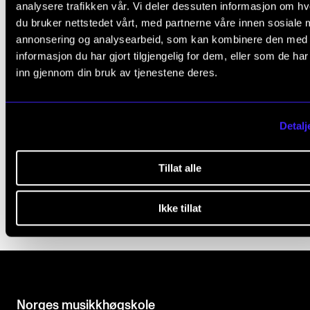
Katarina Sjåfjell (gitar)
analysere trafikken vår. Vi deler dessuten informasjon om h
du bruker nettstedet vårt, med partnerne våre innen sosiale 
annonsering og analysearbeid, som kan kombinere den med
informasjon du har gjort tilgjengelig for dem, eller som de ha
inn gjennom din bruk av tjenestene deres.
JAZZ-FESTIVAL
Detalj
Publisert: 23. apr. 2024 — Oppdatert: 1. juli 2026
Tillat alle
Ikke tillat
Norges musikk­høgskole