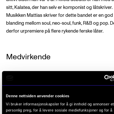
sitt, Kalatea, der han selv er komponist og låtskriver.
Arrangementer og konserter
Musikken Mattias skriver for dette bandet er en god
Nyheter og historier
blanding mellom soul, neo-soul, funk, R&B og pop. De
Ledige stillinger
derfor urpremiere på flere rykende ferske låter.
INFO
Om Norges musikkhøgskole
Medvirkende
Kontakt oss
Finn ansatte
Mattias Vidme Crantz (sanger, låtskriver)
For ansatte og studenter
Sander Fossvold Kolstad (piano, keys)
Henning Lillehaug (trommer)
Denne nettsiden anvender cookies
Vi bruker informasjonskapsler for å gi innhold og annonser et
Tobias Fjugstad Flaate (el-bass)
personlig preg, for å levere sosiale mediefunksjoner og for å