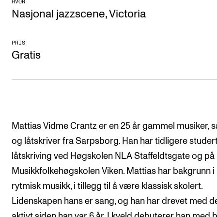
HVOR
CREMAH
Nasjonal jazzscene, Victoria
NordART
Prosjekter
PRIS
Gratis
Publikasjoner
INTERNASJONALT
Utveksling
Mattias Vidme Crantz er en 25 år gammel musiker, 
Internasjonal strategi
og låtskriver fra Sarpsborg. Han har tidligere studer
Samarbeidsprosjekter
låtskriving ved Høgskolen NLA Staffeldtsgate og på
Nettverk
Musikkfolkehøgskolen Viken. Mattias har bakgrunn i
IN.TUNE
rytmisk musikk, i tillegg til å være klassisk skolert.
Lidenskapen hans er sang, og han har drevet med d
AKTUELT
aktivt siden han var 6 år. I kveld debuterer han med 