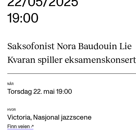
22/05/2025
Etterutdanning og kurs
19:00
Talentutvikling
STUDENTLIV
Saksofonist Nora Baudouin Lie
Søknad og opptak
Kvaran spiller eksamenskonsert
Biblioteket
Fagmiljøer
NÅR
Salane våre
Torsdag 22. mai 19:00
Studentutvalet SUT (student.nmh.no)
HVOR
Victoria, Nasjonal jazzscene
FORSKNING
Finn veien
CERM