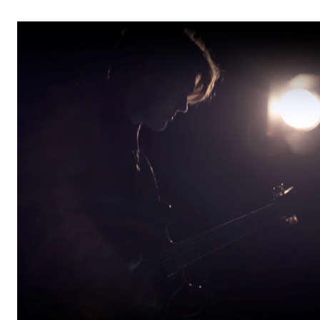
Arrangementer og konserter
Nyheter og historier
Ledige stillinger
INFO
Om Norges musikkhøgskole
Kontakt oss
Finn ansatte
For ansatte og studenter