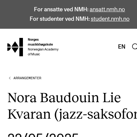
For ansatte ved NMH:
ansatt.nmh.no
For studenter ved NMH:
student.nmh.no
Norges
hjem
musikkhøgskole
EN
Norwegian Academy
of Music
ARRANGEMENTER
STUDIER
Alle studier
Nora Baudouin Lie
Bachelor
Kvaran (jazz-saksofo
Master
Doktorgrad
Årsstudium og videreutdanning