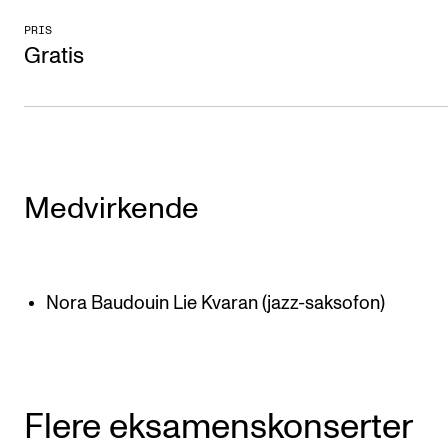
CREMAH
PRIS
NordART
Gratis
Prosjekter
Publikasjoner
INTERNASJONALT
Medvirkende
Utveksling
Internasjonal strategi
Samarbeidsprosjekter
Nora Baudouin Lie Kvaran (jazz-saksofon)
Nettverk
IN.TUNE
Flere eksamenskonserter
AKTUELT