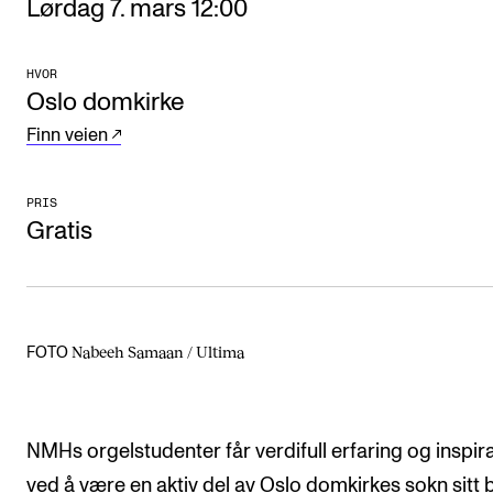
Lørdag 7. mars 12:00
Arrangementer og konserter
Nyheter og historier
HVOR
Oslo domkirke
Ledige stillinger
Finn veien
INFO
PRIS
Gratis
Om Norges musikkhøgskole
Kontakt oss
Finn ansatte
For ansatte og studenter
Nabeeh Samaan / Ultima
FOTO
NMHs orgelstudenter får verdifull erfaring og inspir
ved å være en aktiv del av Oslo domkirkes sokn sitt