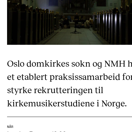
CREMAH
NordART
Prosjekter
Publikasjoner
INTERNASJONALT
Oslo domkirkes sokn og NMH h
Utveksling
et etablert praksissamarbeid fo
Internasjonal strategi
styrke rekrutteringen til
Samarbeidsprosjekter
Nettverk
kirkemusikerstudiene i Norge.
IN.TUNE
NÅR
AKTUELT