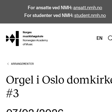
For ansatte ved NMH:
ansatt.nmh.no
For studenter ved NMH:
student.nmh.no
Norges
hjem
musikkhøgskole
EN
Norwegian Academy
of Music
ARRANGEMENTER
STUDIER
Alle studier
Orgel i Oslo domkirk
Bachelor
#3
Master
Doktorgrad
Årsstudium og videreutdanning