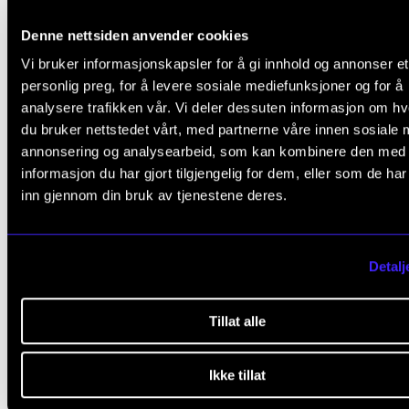
Denne nettsiden anvender cookies
Sanger, gitarist og låtskriver Sivert Runhovde har utg
Vi bruker informasjonskapsler for å gi innhold og annonser et
musikk under egne og andres prosjekter siden 2016,
personlig preg, for å levere sosiale mediefunksjoner og for å
annet som soloartist under pseudonymet Lukas Cla
analysere trafikken vår. Vi deler dessuten informasjon om h
og senest under sitt eget navn. I 2023 utga han sitt f
du bruker nettstedet vårt, med partnerne våre innen sosiale 
annonsering og analysearbeid, som kan kombinere den med
album under navnet Sivert Runhovde. I tillegg til
informasjon du har gjort tilgjengelig for dem, eller som de ha
artistprosjektet sitt er han student ved det frie
inn gjennom din bruk av tjenestene deres.
kandidatstudiet på Norges musikkhøgskole, hvor ha
skriver låter innen norsk visetradisjon. Sivert skriver
Detalj
musikken sin til vokal og akustiske instrumenter, med
og formidling i fokus.
Tillat alle
Ikke tillat
Publisert: 2. feb. 2026 — Oppdatert: 1. juli 2026