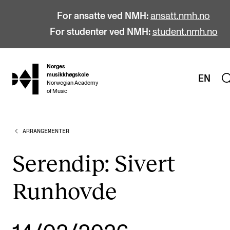
For ansatte ved NMH:
ansatt.nmh.no
For studenter ved NMH:
student.nmh.no
Norges
hjem
musikkhøgskole
EN
Norwegian Academy
of Music
ARRANGEMENTER
STUDIER
Alle studier
Serendip: Sivert
Bachelor
Runhovde
Master
Doktorgrad
Årsstudium og videreutdanning