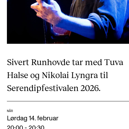
CREMAH
NordART
Prosjekter
Publikasjoner
INTERNASJONALT
Sivert Runhovde tar med Tuva
Utveksling
Halse og Nikolai Lyngra til
Internasjonal strategi
Serendipfestivalen 2026.
Samarbeidsprosjekter
Nettverk
IN.TUNE
NÅR
Lørdag 14. februar
AKTUELT
20:00
-
20:30