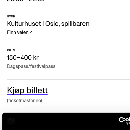
Arrangementer og konserter
HVOR
Nyheter og historier
Kulturhuset i Oslo, spillbaren
Ledige stillinger
Finn veien
INFO
PRIS
150–400 kr
Om Norges musikkhøgskole
Dagspass/festivalpass
Kontakt oss
Finn ansatte
Kjøp billett
For ansatte og studenter
(ticketmaster.no)
Karina Krokaa
FOTO