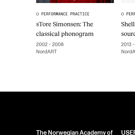
PERFORMANCE PRACTICE
PER
sTore Simonsen: The
Shel
classical phonogram
sour
2002 - 2008
2013 -
NordART
Nord
The Norwegian Academy of
USE