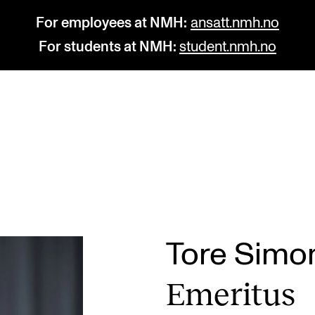
For employees at NMH:
ansatt.nmh.no
For students at NMH:
student.nmh.no
STUDY
R
Admissions
C
Exchange Programmes
C
The Library
No
Tore Simo
Departments and Disciplines
Pr
Emer­it­us
Pu