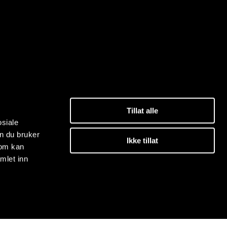
Tillat alle
osiale
n du bruker
Ikke tillat
som kan
mlet inn