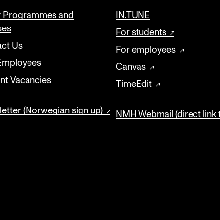
y Programmes and
IN.TUNE
ses
For students
ct Us
For employees
 Employees
Canvas
nt Vacancies
TimeEdit
etter (Norwegian sign up)
NMH Webmail (direct link 