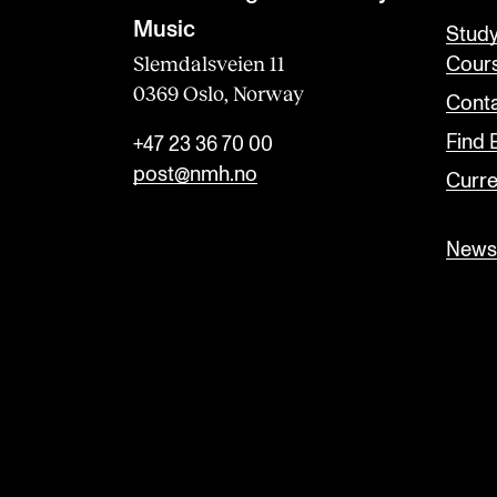
Music
Stud
Slemdalsveien 11
Cour
0369 Oslo, Norway
Conta
Find
+47 23 36 70 00
post@nmh.no
Curre
Newsl