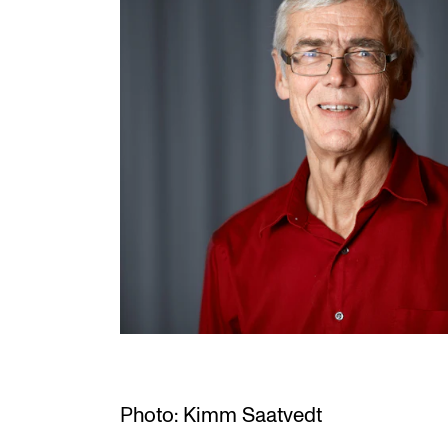
INTERNATIONAL
Collaboration
Networks
International Activities
IN.TUNE
Photo: Kimm Saatvedt