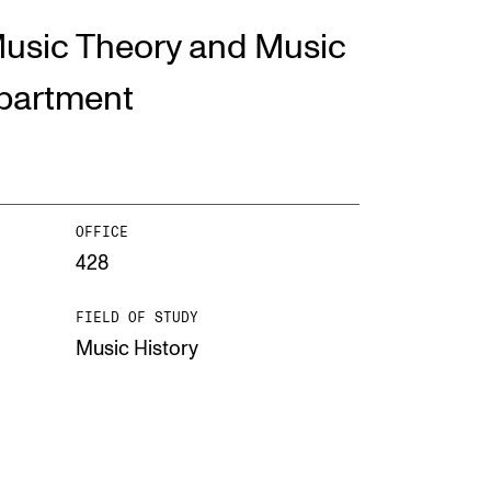
usic Theory and Music
EWS
partment
ws and Stories
ents and concerts
rrent Vacancies
OFFICE
428
FIELD OF STUDY
Music History