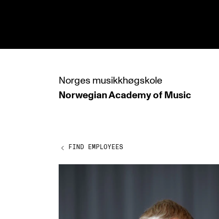
hjem
Norges
musikkhøgskole
Norwegian Academy
of Music
PROGRAMMES
All Programmes and Courses
Undergraduate Programmes
FIND EMPLOYEES
Graduate Programmes
Doctoral Studies
Continuing Studies