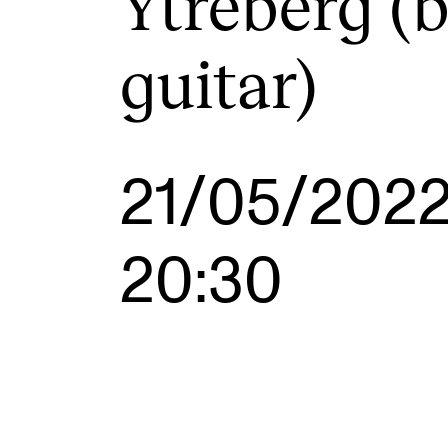
Ytreberg (
guitar)
INTERNATIONAL
Collaboration
Networks
21/05/202
International Activities
IN.TUNE
20:30