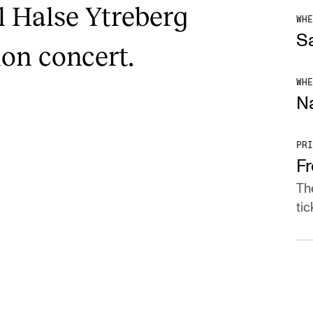
l Halse Ytreberg
WHE
S
ion concert.
WHE
Na
PRI
F
Th
tic