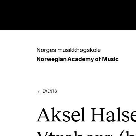
hjem
Norges
musikkhøgskole
Norwegian Academy
of Music
PROGRAMMES
All Programmes and Courses
Undergraduate Programmes
EVENTS
Graduate Programmes
Aksel Hals
Doctoral Studies
Continuing Studies