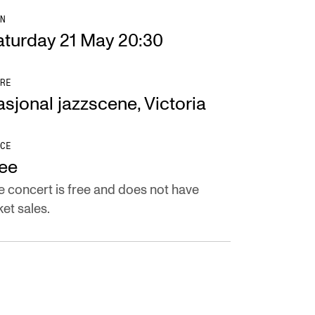
N
aturday 21 May 20:30
RE
sjonal jazzscene, Victoria
CE
ree
e concert is free and does not have
ket sales.