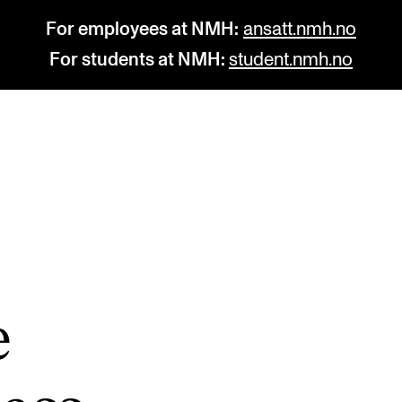
For employees at NMH:
ansatt.nmh.no
For students at NMH:
student.nmh.no
STUDY
R
Admissions
C
Exchange Programmes
C
The Library
No
e
Departments and Disciplines
Pr
Pu