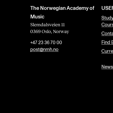
The Norwegian Academy of
USE
Music
Stud
Slemdalsveien 11
Cour
0369 Oslo, Norway
Conta
Find
+47 23 36 70 00
post@nmh.no
Curre
Newsl