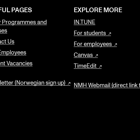
FUL PAGES
EXPLORE MORE
y Programmes and
IN.TUNE
ses
For students
ct Us
For employees
 Employees
Canvas
nt Vacancies
TimeEdit
etter (Norwegian sign up)
NMH Webmail (direct link 