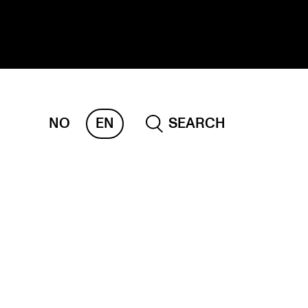
NO
EN
SEARCH
ESEARCH
ERM
REMAH
rdART
ojects
blications