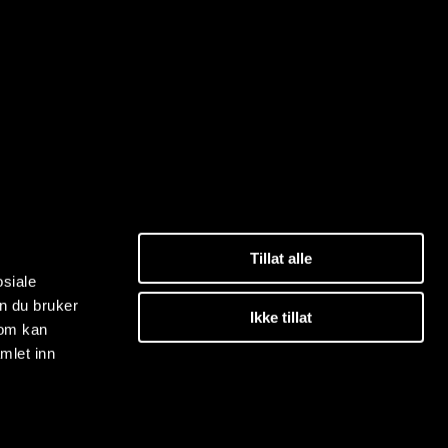
Tillat alle
osiale
n du bruker
Ikke tillat
som kan
mlet inn