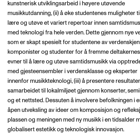
kunstnerisk utviklingsarbeid i høyere utøvende
CREMAH
musikkutdanning, (ii) å øke studentenes muligheter ti
NordART
lære og utøve et variert repertoar innen samtidsmus
Prosjekter
med teknologi fra hele verden. Dette gjennom nye v
Publikasjoner
som er skapt spesielt for studentene av verdenskjen
komponister og studenter for å fremme deltakernes
INTERNASJONALT
evner til å lære og utøve samtidsmusikk via opptred
Utveksling
med gjesteensembler i verdensklasse og eksperter
innenfor musikkteknologi, (iii) å presentere resultate
Internasjonal strategi
samarbeidet til lokalmiljøet gjennom konserter, sem
Samarbeidsprosjekter
og et nettsted. Dessuten å involvere befolkningen i e
Nettverk
åpen utveksling av ideer om komposisjon og refleks
IN.TUNE
plassen og meningen med ny musikk i en tidsalder 
globalisert estetikk og teknologisk innovasjon.
AKTUELT