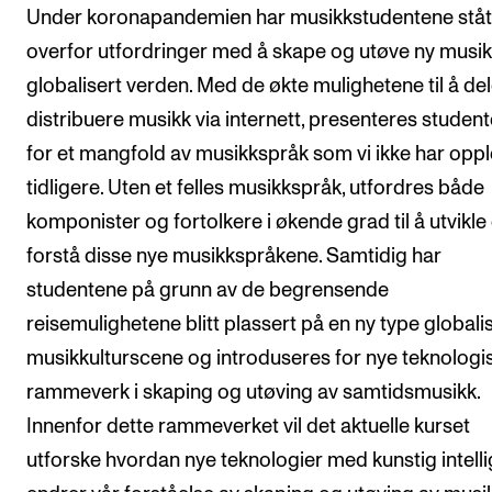
Under koronapandemien har musikkstudentene ståt
Arrangementer og konserter
overfor utfordringer med å skape og utøve ny musikk
Nyheter og historier
globalisert verden. Med de økte mulighetene til å de
Ledige stillinger
distribuere musikk via internett, presenteres studen
for et mangfold av musikkspråk som vi ikke har opp
tidligere. Uten et felles musikkspråk, utfordres både
INFO
komponister og fortolkere i økende grad til å utvikle
Om Norges musikkhøgskole
forstå disse nye musikkspråkene. Samtidig har
Kontakt oss
studentene på grunn av de begrensende
Finn ansatte
reisemulighetene blitt plassert på en ny type globali
For ansatte og studenter
musikkulturscene og introduseres for nye teknologi
rammeverk i skaping og utøving av samtidsmusikk.
Innenfor dette rammeverket vil det aktuelle kurset
utforske hvordan nye teknologier med kunstig intell