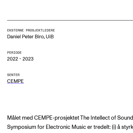
Etterutdanning og kurs
Talentutvikling
EKSTERNE PROSJEKTLEDERE
,
Daniel Peter Biro
UiB
STUDENTLIV
Søknad og opptak
PERIODE
2022 - 2023
Biblioteket
Fagmiljøer
SENTER
CEMPE
Salane våre
Studentutvalet SUT (student.nmh.no)
FORSKNING
Målet med CEMPE-prosjektet The Intellect of Soun
CERM
Symposium for Electronic Music er tredelt: (i) å styr