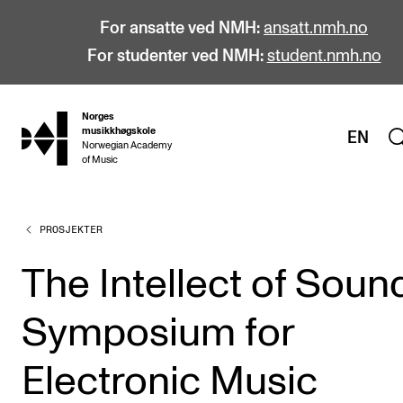
For ansatte ved NMH:
ansatt.nmh.no
For studenter ved NMH:
student.nmh.no
Norges
hjem
musikkhøgskole
EN
Norwegian Academy
of Music
PROSJEKTER
STUDIER
Alle studier
The Intellect of Soun
Bachelor
Symposium for
Master
Doktorgrad
Electronic Music
Årsstudium og videreutdanning