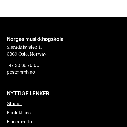
Norges musikk­høgskole
Slemdalsveien 11
0369 Oslo, Norway
+47 23 36 70 00
post@nmh.no
NYTTIGE LENKER
Studier
Kontakt oss
Finn ansatte