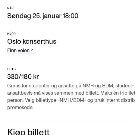
Arrangementer og konserter
NÅR
Søndag 25. januar 18:00
Nyheter og historier
Ledige stillinger
HVOR
Oslo konserthus
Finn veien
INFO
Om Norges musikkhøgskole
PRIS
Kontakt oss
330/180 kr
Finn ansatte
Gratis for studenter og ansatte på NMH og BDM, student- 
ansattbevis må vises sammen med billett. Maks én fribillet
For ansatte og studenter
person. Velg billettype «NMH/BDM» og bruk internt distrib
promokode.
Kjøp billett