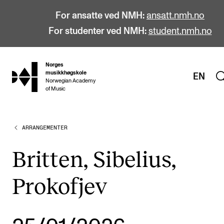
For ansatte ved NMH:
ansatt.nmh.no
For studenter ved NMH:
student.nmh.no
Norges
hjem
musikkhøgskole
EN
Norwegian Academy
of Music
ARRANGEMENTER
STUDIER
Alle studier
Britten, Sibelius,
Bachelor
Prokofjev
Master
Doktorgrad
Årsstudium og videreutdanning