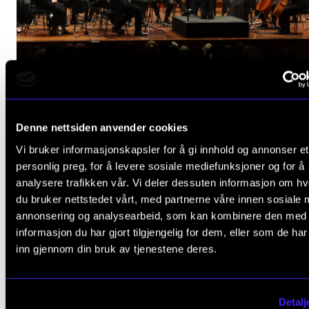
Denne nettsiden anvender cookies
Vi bruker informasjonskapsler for å gi innhold og annonser et
ORKESTER OG ENSEMBLER
personlig preg, for å levere sosiale mediefunksjoner og for å
Britten, Sibelius, Prokofjev
analysere trafikken vår. Vi deler dessuten informasjon om h
du bruker nettstedet vårt, med partnerne våre innen sosiale 
Lørdag 24. januar 18:00
annonsering og analysearbeid, som kan kombinere den med
Bølgen kulturhus
informasjon du har gjort tilgjengelig for dem, eller som de ha
inn gjennom din bruk av tjenestene deres.
Detalj