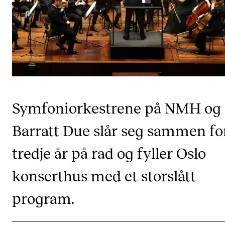
CREMAH
NordART
Prosjekter
Publikasjoner
INTERNASJONALT
Symfoniorkestrene på NMH og
Utveksling
Barratt Due slår seg sammen fo
Internasjonal strategi
tredje år på rad og fyller Oslo
Samarbeidsprosjekter
Nettverk
konserthus med et storslått
IN.TUNE
program.
AKTUELT