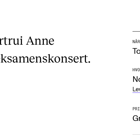
rtrui Anne
NÅR
To
 eksamenskonsert.
HVO
N
Le
PRI
Gr