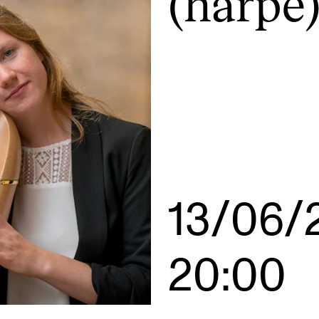
(harpe
AKTUELT
I
Arrangementer og konserter
Om
Nyheter og historier
Ko
Ledige stillinger
Fi
13/06/
Fo
20:00