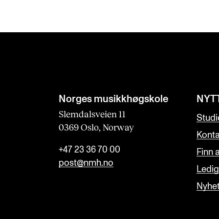
Norges musikk­høgskole
NYT
Slemdalsveien 11
Studi
0369 Oslo, Norway
Konta
+47 23 36 70 00
Finn 
post@nmh.no
Ledige
Nyhe