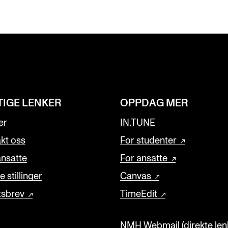
TIGE LENKER
OPPDAG MER
er
IN.TUNE
kt oss
For studenter
ansatte
For ansatte
 stillinger
Canvas
tsbrev
TimeEdit
NMH Webmail (direkte lenk