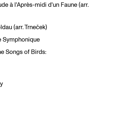
de à l'Après-midi d'un Faune (arr.
dau (arr. Trneček)
èce Symphonique
he Songs of Birds:
by