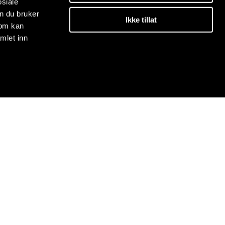
osiale
n du bruker
Ikke tillat
som kan
mlet inn