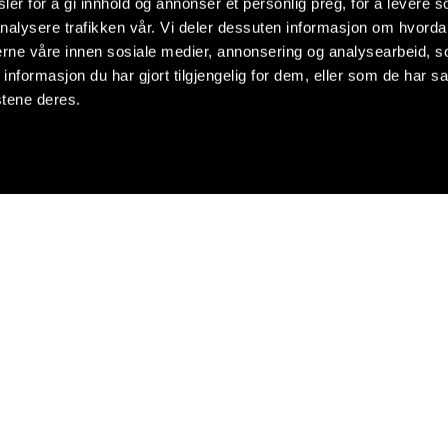
er for å gi innhold og annonser et personlig preg, for å levere s
nalysere trafikken vår. Vi deler dessuten informasjon om hvorda
nerne våre innen sosiale medier, annonsering og analysearbeid, 
formasjon du har gjort tilgjengelig for dem, eller som de har sa
stene deres.