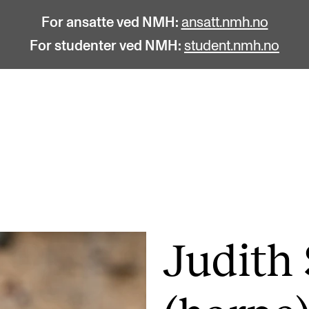
For ansatte ved NMH:
ansatt.nmh.no
For studenter ved NMH:
student.nmh.no
STUDENTLIV
F
Søknad og opptak
C
Biblioteket
C
Fagmiljøer
No
Judith
Salane våre
Pr
Studentutvalet SUT (student.nmh.no)
Pu