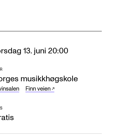
rsdag 13. juni 20:00
R
orges musikkhøgskole
vinsalen
Finn veien
S
atis