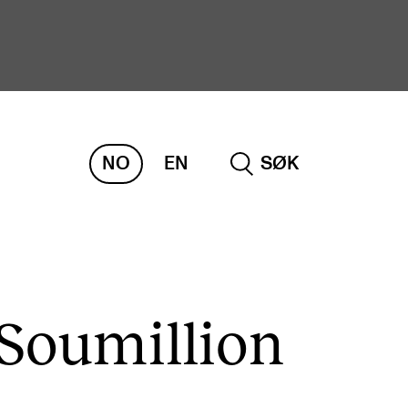
NO
EN
SØK
ORSKNING
ERM
REMAH
rdART
 Soumillion
osjekter
blikasjoner