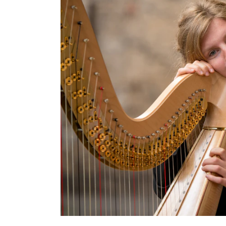
Etterutdanning og kurs
Talentutvikling
INTERNASJONALT
Utveksling
Internasjonal strategi
Samarbeidsprosjekter
Nettverk
IN.TUNE