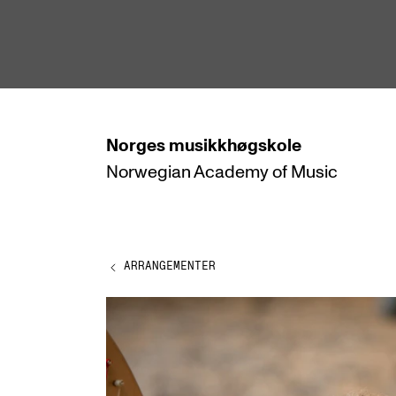
hjem
Norges
musikkhøgskole
Norwegian Academy
of Music
STUDIER
Alle studier
Bachelor
ARRANGEMENTER
Master
Doktorgrad
Årsstudium og videreutdanning