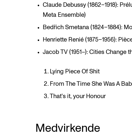
Claude Debussy (1862–1918): Prélu
Meta Ensemble)
Bedřich Smetana (1824–1884): Mol
Henriette Renié (1875–1956): Pi
Jacob TV (1951–): Cities Change t
Lying Piece Of Shit
From The Time She Was A Ba
That's it, your Honour
Medvirkende