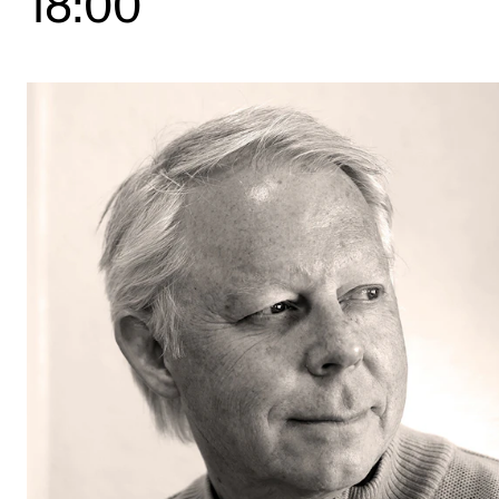
18:00
Etterutdanning og kurs
Talentutvikling
STUDENTLIV
Søknad og opptak
Biblioteket
Fagmiljøer
Salane våre
Studentutvalet SUT (student.nmh.no)
FORSKNING
CERM