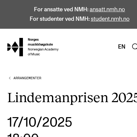
For ansatte ved NMH:
ansatt.nmh.no
For studenter ved NMH:
student.nmh.no
Norges
hjem
musikkhøgskole
EN
Norwegian Academy
of Music
ARRANGEMENTER
STUDIER
Alle studier
Lindemanprisen 202
Bachelor
Master
17/10/2025
Doktorgrad
Årsstudium og videreutdanning