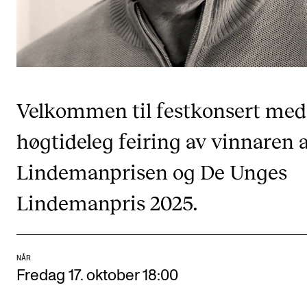
CREMAH
NordART
Prosjekter
Publikasjoner
Velkommen til festkonsert med
INTERNASJONALT
høgtideleg feiring av vinnaren 
Utveksling
Lindemanprisen og De Unges
Internasjonal strategi
Lindemanpris 2025.
Samarbeidsprosjekter
Nettverk
IN.TUNE
NÅR
Fredag 17. oktober 18:00
AKTUELT