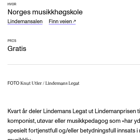
HVOR
Arrangementer og konserter
Norges musikkhøgskole
Nyheter og historier
Lindemansalen
Finn veien
Ledige stillinger
PRIS
Gratis
INFO
Om Norges musikkhøgskole
Kontakt oss
Knut Utler / Lindemans Legat
FOTO
Finn ansatte
For ansatte og studenter
Kvart år deler Lindemans Legat ut Lindemanprisen ti
komponist, utøvar eller musikkpedagog som «har yd
spesielt fortjenstfull og/eller betydningsfull innsats i