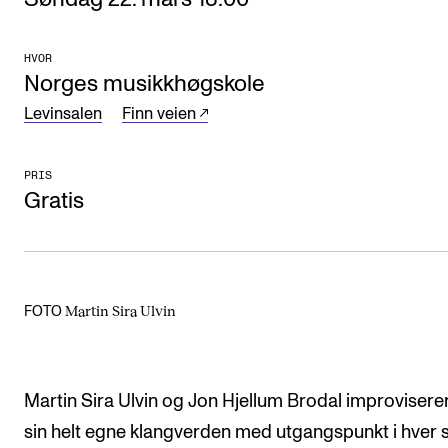
Arrangementer og konserter
HVOR
Nyheter og historier
Norges musikkhøgskole
Ledige stillinger
Levinsalen
Finn veien
INFO
PRIS
Gratis
Om Norges musikkhøgskole
Kontakt oss
Finn ansatte
Martin Sira Ulvin
FOTO
For ansatte og studenter
Martin Sira Ulvin og Jon Hjellum Brodal improvisere
sin helt egne klangverden med utgangspunkt i hver 