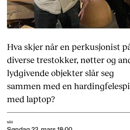
CREMAH
NordART
Prosjekter
Publikasjoner
Hva skjer når en perkusjonist p
INTERNASJONALT
diverse trestokker, nøtter og an
Utveksling
lydgivende objekter slår seg
Internasjonal strategi
sammen med en hardingfelespil
Samarbeidsprosjekter
med laptop?
Nettverk
IN.TUNE
NÅR
AKTUELT
Søndag 22. mars 18:00