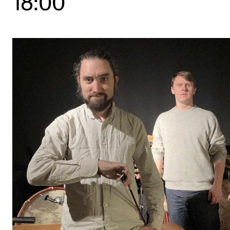
18:00
Etterutdanning og kurs
Talentutvikling
STUDENTLIV
Søknad og opptak
Biblioteket
Fagmiljøer
Salane våre
Studentutvalet SUT (student.nmh.no)
FORSKNING
CERM