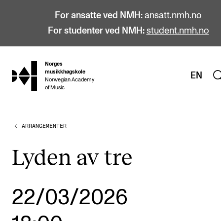
For ansatte ved NMH:
ansatt.nmh.no
For studenter ved NMH:
student.nmh.no
Norges
hjem
musikkhøgskole
EN
Norwegian Academy
of Music
ARRANGEMENTER
STUDIER
Alle studier
Lyden av tre
Bachelor
Master
22/03/2026
Doktorgrad
Årsstudium og videreutdanning