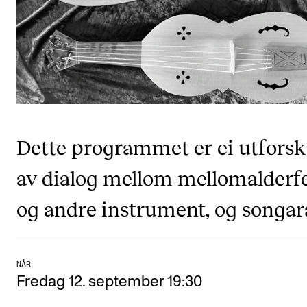
CREMAH
NordART
Prosjekter
Publikasjoner
INTERNASJONALT
Dette programmet er ei utfors
Utveksling
av dialog mellom mellomalderfe
Internasjonal strategi
og andre instrument, og songara
Samarbeidsprosjekter
Nettverk
IN.TUNE
NÅR
Fredag 12. september 19:30
AKTUELT