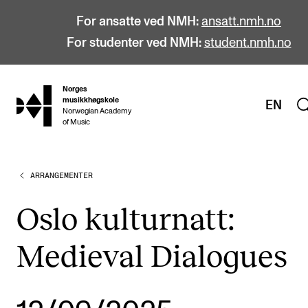
For ansatte ved NMH:
ansatt.nmh.no
For studenter ved NMH:
student.nmh.no
Norges
hjem
musikkhøgskole
EN
Norwegian Academy
of Music
ARRANGEMENTER
STUDIER
Alle studier
Oslo kulturnatt:
Bachelor
Medieval Dialogues
Master
Doktorgrad
Årsstudium og videreutdanning