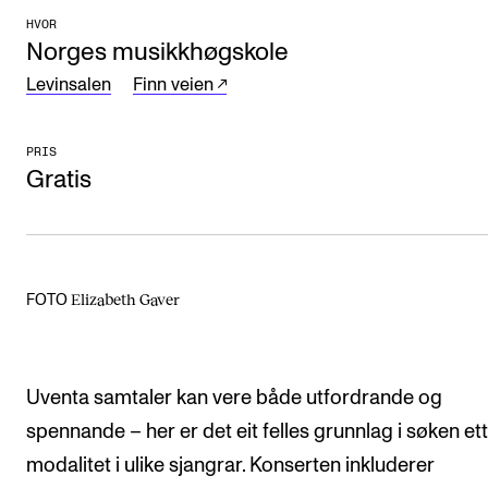
HVOR
Arrangementer og konserter
Norges musikkhøgskole
Nyheter og historier
Levinsalen
Finn veien
Ledige stillinger
PRIS
Gratis
INFO
Om Norges musikkhøgskole
Kontakt oss
Elizabeth Gaver
FOTO
Finn ansatte
For ansatte og studenter
Uventa samtaler kan vere både utfordrande og
spennande – her er det eit felles grunnlag i søken et
modalitet i ulike sjangrar. Konserten inkluderer