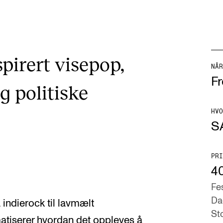
spirert visepop,
NÅR
Fr
g politiske
HVO
S
PRI
4
Fe
Da
indierock til lavmælt
St
atiserer hvordan det oppleves å