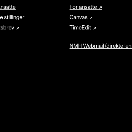
ansatte
For ansatte
 stillinger
Canvas
tsbrev
TimeEdit
NMH Webmail (direkte lenk