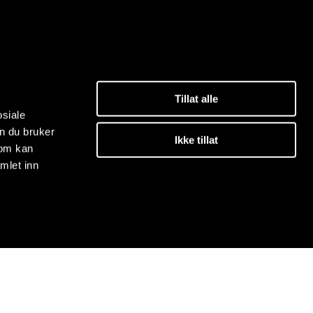
Tillat alle
osiale
n du bruker
Ikke tillat
som kan
mlet inn