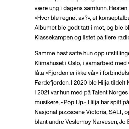
være ung i dagens samfunn. Høsten 
«Hvor ble regnet av?», et konseptal
Albumet ble godt tatt i mot, og ble 
Klassekampen og listet på flere radi
Samme høst satte hun opp utstillinge
Klimahuset i Oslo, i samarbeid med 
låta «Fjorden er ikke vår» i forbind
Førdefjorden. I 2020 ble Hilja tildel
i 2021 var hun med på Talent Norges
musikere, «Pop Up». Hilja har spilt 
Nasjonal jazzscene Victoria, SALT,
blant andre Veslemøy Narvesen, Jo 