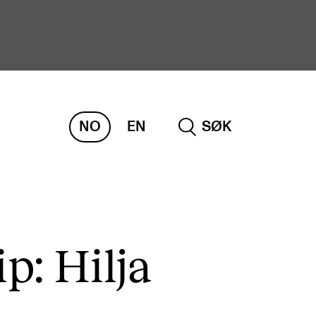
NO
EN
SØK
ORSKNING
ERM
REMAH
rdART
p: Hilja
osjekter
blikasjoner