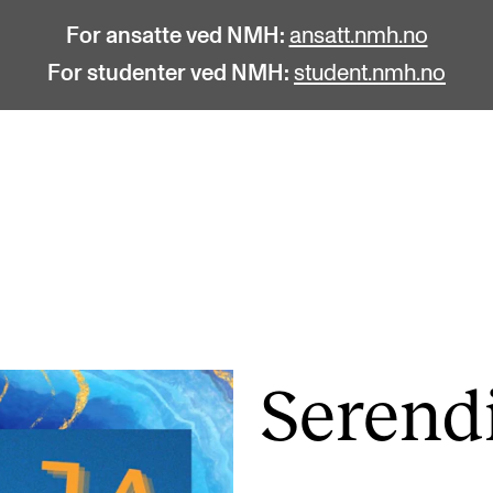
For ansatte ved NMH:
ansatt.nmh.no
For studenter ved NMH:
student.nmh.no
STUDENTLIV
F
Søknad og opptak
C
Biblioteket
C
Fagmiljøer
No
Serendi
Salane våre
Pr
Studentutvalet SUT (student.nmh.no)
Pu