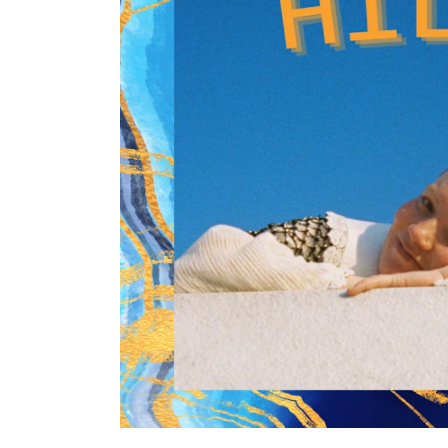
Etterutdanning og kurs
Talentutvikling
INTERNASJONALT
Utveksling
Internasjonal strategi
Samarbeidsprosjekter
Nettverk
IN.TUNE