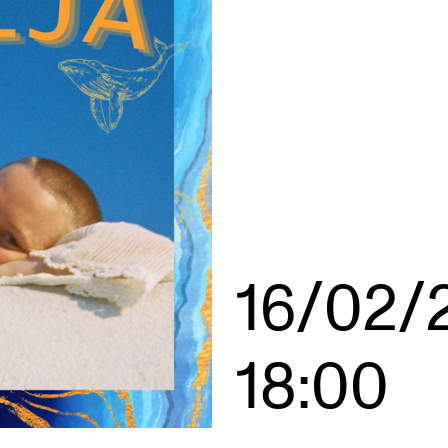
AKTUELT
I
Arrangementer og konserter
Om
Nyheter og historier
Ko
Ledige stillinger
Fi
16/02/
Fo
18:00