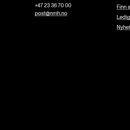
+47 23 36 70 00
Finn 
post@nmh.no
Ledige
Nyhe