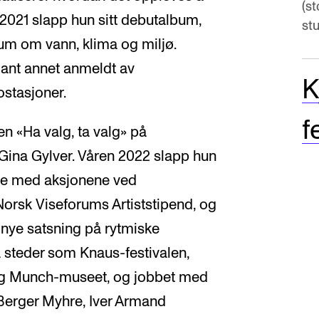
(st
2021 slapp hun sitt debutalbum,
stu
bum om vann, klima og miljø.
blant annet anmeldt av
K
ostasjoner.
f
n «Ha valg, ta valg» på
Gina Gylver. Våren 2022 slapp hun
else med aksjonene ved
t Norsk Viseforums Artiststipend, og
 nye satsning på rytmiske
på steder som Knaus-festivalen,
 og Munch-museet, og jobbet med
Berger Myhre, Iver Armand