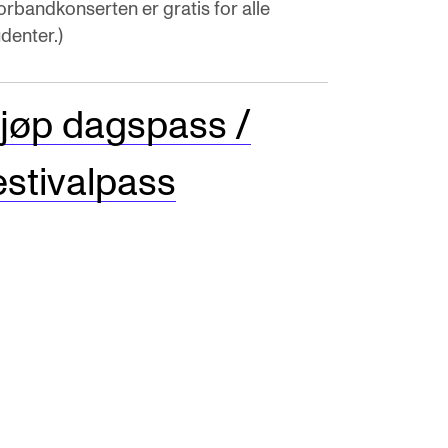
orbandkonserten er gratis for alle
denter.)
jøp dagspass /
estivalpass