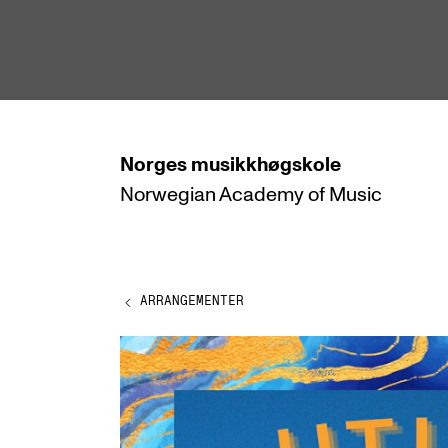
hjem
Norges
musikkhøgskole
Norwegian Academy
of Music
STUDIER
Alle studier
Bachelor
ARRANGEMENTER
Master
Doktorgrad
Årsstudium og videreutdanning