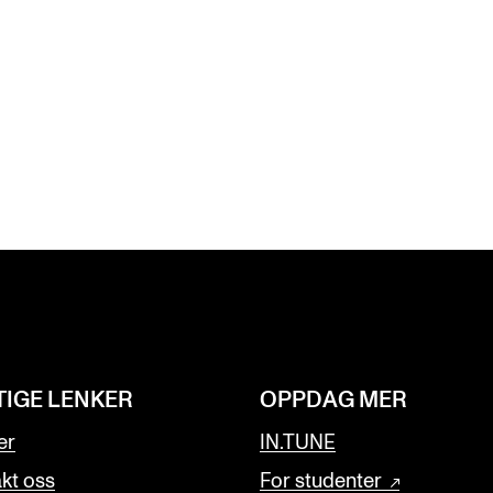
TIGE LENKER
OPPDAG MER
er
IN.TUNE
kt oss
For studenter